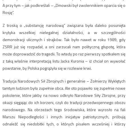
A przy tym – jak podkreślali – „Dmowski był zwolennikiem oparcia się o
Rosję”.
Z troską o „substancję narodową” związana była daleko posunięta
krytyka wszelkiej nielegalnej działalności, a w szczególności
demonstracji ulicznych i strajków. Tak było nawet w roku 1989, gdy
ZSRR już się rozpadał, a oni zarzucali nam polityczną głupotę, która
może doprowadzić do tragedii. To wtedy po raz pierwszy spotkałem się
z taką właśnie interpretacją listu Jacka Kuronia – iż chciał on wywołać
powstanie, by Polska pogrążyła się w rozlewie krwi.
Tradycja Narodowych Sił Zbrojnych i generalnie – Żołnierzy Wyklętych
tamtym ludziom była zupełnie obca. Ale oto pojawiło się zupełnie nowe
pokolenie, które jakby na nowo odkryło Narodowe Siły Zbrojne, przy
okazji sięgając do ich korzeni, czyli do tradycji przedwojennego obozu
narodowego. Na obrzeżach tego środowiska, które wyrosło na fali
Marszu Niepodległości i innych inicjatyw patriotycznych, próbują
odnaleźć się niedobitki tych, o których pisałem wcześniej i którzy