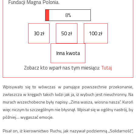
Fundacji Magna Polonia.
8%
30 zł
50 zł
100 zł
Inna kwota
Zobacz kto wparł nas tym miesiącu:
Tutaj
Wpisywało się to wówczas w panujące powszechnie przekonanie,
zwłaszcza w kręgach takich ludzi jak ja, iż wybuch jest nieuchronny. Na
murach wszechobecne były napisy: „Zima wasza, wiosna nasza”. Kuroń
więc niczym tu szczególnym nie błysnął. Wpisał się w ogólny nastrój, by
później… wygaszać emocje.
Pisał on, iż kierownictwo Ruchu, jak nazywał podziemną „Solidarność”,