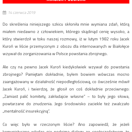
14 czerwca 2019
Do skreślenia niniejszego szkicu skłoniła mnie wymiana zdań, którą
miałem niedawno z człowiekiem, którego skądinąd cenię wysoko, a
który stwierdził w toku naszej rozmowy, iż w lutym 1982 roku Jacek
Kuroń w liście przemyconym z obozu dla internowanych w Białołęce
wzywał do zorganizowania w Polsce powstania zbrojnego.
Ale czy na pewno Jacek Kuroń kiedykolwiek wzywał do powstania
zbrojnego? Pamiętam dokładnie, byłem bowiem wówczas mocno
zaangażowany w działalność niepodległościową, co ówcześnie mówił
Jacek Kuroń, i twierdzę, że głosił on coś dokładnie przeciwnego:
„Zamiast palić komitety, zakładajcie własne” – to były jego słowa,
powtarzane do znudzenia. Jego środowisko zaciekle też zwalczało
„mentalność insurekcyjną”.
Co więc było w rzeczonym liście? Ano zapowiedź, że jeżeli
komunistyczne władze nie podejmą dialogu ze społeczeństwem, to