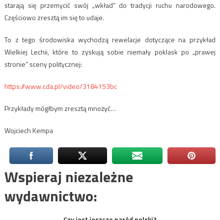
starają się przemycić swój „wkład” do tradycji ruchu narodowego.
Częściowo zresztą im się to udaje.
To z tego środowiska wychodzą rewelacje dotyczące na przykład
Wielkiej Lechii, które to zyskują sobie niemały poklask po „prawej
stronie” sceny politycznej:
https://www.cda.pl/video/3184153bc
Przykłady mógłbym zresztą mnożyć…
Wojciech Kempa
Wspieraj niezależne
wydawnictwo:
Czy jest jeszcze naród polski?