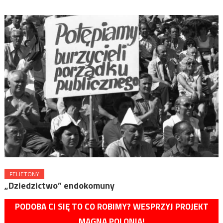
FELIETONY
„Dziedzictwo” endokomuny
PODOBA CI SIĘ TO CO ROBIMY? WESPRZYJ PROJEKT
MAGNA POLONIA!