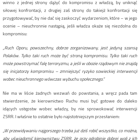
winno z jednej strony dążyć do kompromisu z władzą, by uniknąć
siłowej konfrontacji, z drugiej zaś strony do takiejż konfrontacji się
przygotowywać, by nie dać się zaskoczyć wydarzeniom, które – w jego
ocenie – nieuchronnie nastąpią, jeśli władza okaże się niezdolna do
kompromisu:
„Ruch Oporu, powszechny, dobrze zorganizowany, jest jedyną szansą
Polaków. Tylko taki ruch może być stroną kompromisu. Tylko taki ruch
może powstrzymać falę terroryzmu, a jeśli w obozie rządowym nie znajdą
się inicjatorzy kompromisu – zmniejszyć ryzyko sowieckiej interwencji
wobec nieuchronnego wówczas wybuchu społecznego.”
Nie ma w liście żadnych wezwań do powstania, a wręcz pada tam
stwierdzenie, że kierownictwo Ruchu musi być gotowe do daleko
idących ustępstw wobec władzy, by nie sprowokować interwencji
ZSRR. I właśnie to ostatnie było najistotniejszym przesłaniem:
„W przewidywaniu najgorszego trzeba już dziś robić wszystko, co można,
aby uświadomić kierownictwu ZSRR, że przy odrobinie dobrej woli z ich