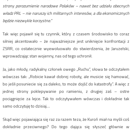
strony porozumienie narodowe Polaków – nawet bez udziału obecnych
władz PRL – nie naruszy ich militarnych interesów, a dla ekonomicznych
będzie niezwykle korzystne.”
Tak więc pojawił się tu czynnik, który z czasem środowisko to coraz
silniej akcentowało – że najważniejsze jest uniknięcie konfrontacji z
ZSRR, co ostatecznie wyewoluowało do stwierdzenia, że Jaruzelski,
wprowadzając stan wojenny, nas od tego uchronił.
Ja, jako młody, radykalny członek owego „Ruchu”, słowa te odczytałem
wówczas tak: „Robicie kawał dobrej roboty, ale musicie się hamować,
bo jeśli posuniecie się za daleko, to może dojść do katastrofy”. A więc z
jednej strony poklepywanie po ramieniu, z drugiej zaś – ostre
pociągnięcie za lejce. Tak to odczytywałem wówczas i dokładnie tak
samo odczytuję to dzisiaj…
Skąd więc pojawiająca się raz za razem teza, że Kuroń miał na myśli coś
dokładnie przeciwnego? Do tego dająca się słyszeć głównie w