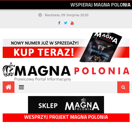
W
S
P
I
E
R
A
J
M
A
G
N
A
P
O
L
O
N
I
A
Niedziela, 09 Sierpnia 2026
WESPRZYJ PROJEKT MAGNA POLONIA