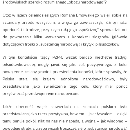
środowiskach szeroko rozumianego „obozu narodowego”?
Otóż w latach osiemdziesiątych Romana Dmowskiego wzięli sobie na
sztandary przede wszystkim, a wręcz go zawłaszczyli, różnej maści
oportuniści i tchórze, przy czym całą jego „spuściznę” sprowadzili oni
do powtarzania kilku wyrwanych z kontekstu sloganów (głównie
dotyczących troski o „substancję narodową”) i krytyki piłsudczyków.
W tym kontekście rządy PZPR, wszak bardzo niechętne tradycji
piłsudczykowskiej, mogły jawić się jako coś pozytywnego. Z kolei
powojenne zmiany granic i przesiedlenia ludności, które sprawiły, że
Polska stała się krajem jednolitym narodowościowo, były
przedstawiane jako zwieńczenie tego celu, który miał ponoć
przyświecać przedwojennym narodowcom.
Także obecność wojsk sowieckich na ziemiach polskich była
przedstawiana jako rzecz pozytywna, bowiem – jak słyszałem – dzięki
temu panuje pokój, nikt na nas nie napada, a wojna – jak wiadomo –
powoduje straty, a trzeba wszak troszczyć się o „substancję narodową”.