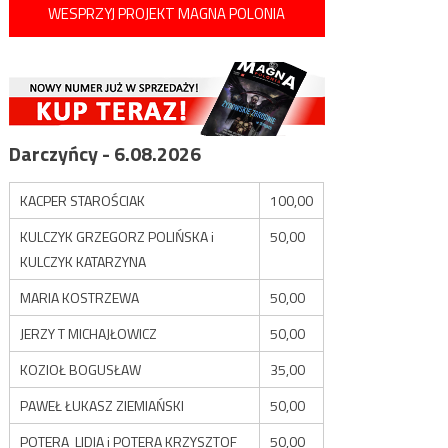
WESPRZYJ PROJEKT MAGNA POLONIA
Darczyńcy - 6.08.2026
KACPER STAROŚCIAK
100,00
KULCZYK GRZEGORZ POLIŃSKA i
50,00
KULCZYK KATARZYNA
MARIA KOSTRZEWA
50,00
JERZY T MICHAJŁOWICZ
50,00
KOZIOŁ BOGUSŁAW
35,00
PAWEŁ ŁUKASZ ZIEMIAŃSKI
50,00
POTERA LIDIA i POTERA KRZYSZTOF
50,00