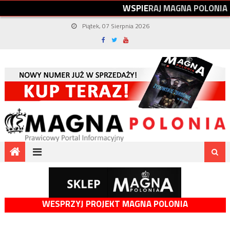
W
S
P
I
E
R
A
J
M
A
G
N
A
P
O
L
O
N
I
A
Piątek, 07 Sierpnia 2026
WESPRZYJ PROJEKT MAGNA POLONIA