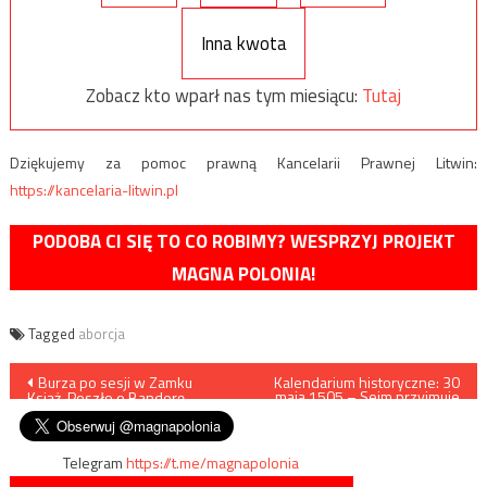
Inna kwota
Zobacz kto wparł nas tym miesiącu:
Tutaj
Dziękujemy za pomoc prawną Kancelarii Prawnej Litwin:
https://kancelaria-litwin.pl
PODOBA CI SIĘ TO CO ROBIMY? WESPRZYJ PROJEKT
MAGNA POLONIA!
Tagged
aborcja
Nawigacja
Burza po sesji w Zamku
Kalendarium historyczne: 30
maja 1505 – Sejm przyjmuje
Książ. Poszło o Banderę
konstytucję „Nihil Novi”
wpisu
Telegram
https://t.me/magnapolonia