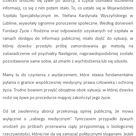
Dziecko urodziło się żywe po aborcji, a szpital odmawia udzielenia
informacji, co się z nim potem stało. To, co ustało się w Wojewódzkim
Szpitalu Specjalistycznym im. Stefana Kardynała Wyszyńskiego w
Lublinie, wywołały ogromne poruszenie społeczne. Według doniesień
Fundacji Życie i Rodzina oraz odpowiedzi uzyskanych od szpitala w
ramach dostępu do informacji publicznej, miało dojść do sytuacji, w
której dziecko przeżyło próbę zamordowania go metodą na
zaświadczenie od psychiatry. Następnie, najprawdopodobniej zostało
pozostawione same sobie, aż zmarło z wychłodzenia lub się udusiło.
Mamy tu do czynienia z wydarzeniem, które stawia fundamentalne
pytania o granice współczesnej medycyny, prawa człowieka i ochronę
życia. Trudno bowiem przejść obojętnie obok sytuacji, w której dziecko
rodzi się żywe po procedurze mającej zakończyć jego życie.
Od lat zwolennicy aborcji przekonują opinię publiczną, że mowa
wyłącznie o „zabiegu medycznym”. Tymczasem przypadki żywych
urodzeń po próbach przerwania ciąży przypominają o biologicznej
rzeczywistości, której nie da się zamazać politycznymi sloganami. Jeżeli