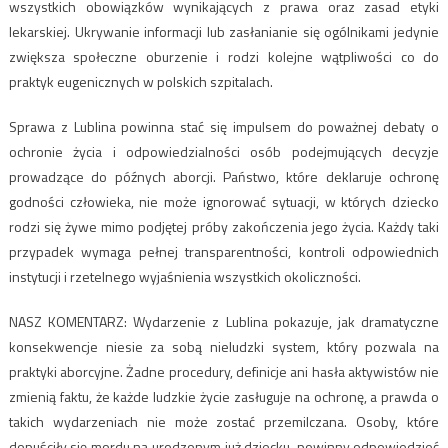
wszystkich obowiązków wynikających z prawa oraz zasad etyki
lekarskiej. Ukrywanie informacji lub zasłanianie się ogólnikami jedynie
zwiększa społeczne oburzenie i rodzi kolejne wątpliwości co do
praktyk eugenicznych w polskich szpitalach.
Sprawa z Lublina powinna stać się impulsem do poważnej debaty o
ochronie życia i odpowiedzialności osób podejmujących decyzje
prowadzące do późnych aborcji. Państwo, które deklaruje ochronę
godności człowieka, nie może ignorować sytuacji, w których dziecko
rodzi się żywe mimo podjętej próby zakończenia jego życia. Każdy taki
przypadek wymaga pełnej transparentności, kontroli odpowiednich
instytucji i rzetelnego wyjaśnienia wszystkich okoliczności.
NASZ KOMENTARZ: Wydarzenie z Lublina pokazuje, jak dramatyczne
konsekwencje niesie za sobą nieludzki system, który pozwala na
praktyki aborcyjne. Żadne procedury, definicje ani hasła aktywistów nie
zmienią faktu, że każde ludzkie życie zasługuje na ochronę, a prawda o
takich wydarzeniach nie może zostać przemilczana. Osoby, które
dopuściły się mordu na urodzonym już dziecku, powinny odpowiedzieć