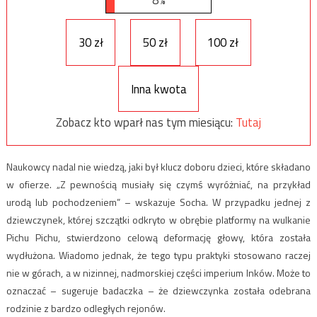
30 zł
50 zł
100 zł
Inna kwota
Zobacz kto wparł nas tym miesiącu:
Tutaj
Naukowcy nadal nie wiedzą, jaki był klucz doboru dzieci, które składano
w ofierze. „Z pewnością musiały się czymś wyróżniać, na przykład
urodą lub pochodzeniem” – wskazuje Socha. W przypadku jednej z
dziewczynek, której szczątki odkryto w obrębie platformy na wulkanie
Pichu Pichu, stwierdzono celową deformację głowy, która została
wydłużona. Wiadomo jednak, że tego typu praktyki stosowano raczej
nie w górach, a w nizinnej, nadmorskiej części imperium Inków. Może to
oznaczać – sugeruje badaczka – że dziewczynka została odebrana
rodzinie z bardzo odległych rejonów.