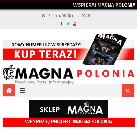
W
S
P
I
E
R
A
J
M
A
G
N
A
P
O
L
O
N
I
A
Sobota, 08 Sierpnia 2026
WESPRZYJ PROJEKT MAGNA POLONIA