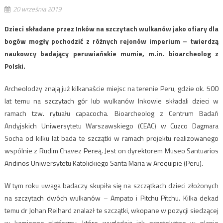
20 września 2019
Dzieci składane przez Inków na szczytach wulkanów jako ofiary dla
bogów mogły pochodzić z różnych rejonów imperium – twierdzą
naukowcy badający peruwiańskie mumie, m.in. bioarcheolog z
Polski.
Archeolodzy znają już kilkanaście miejsc na terenie Peru, gdzie ok. 500
lat temu na szczytach gór lub wulkanów Inkowie składali dzieci w
ramach tzw. rytuału capacocha. Bioarcheolog z Centrum Badań
Andyjskich Uniwersytetu Warszawskiego (CEAC) w Cuzco Dagmara
Socha od kilku lat bada te szczątki w ramach projektu realizowanego
wspólnie z Rudim Chavez Pereą. Jest on dyrektorem Museo Santuarios
Andinos Uniwersytetu Katolickiego Santa Maria w Arequipie (Peru).
W tym roku uwaga badaczy skupiła się na szczątkach dzieci złożonych
na szczytach dwóch wulkanów – Ampato i Pitchu Pitchu. Kilka dekad
temu dr Johan Reihard znalazł te szczątki, wkopane w pozycji siedzącej
w kamienne platformy, które wyglądają jak prostokątne w planie