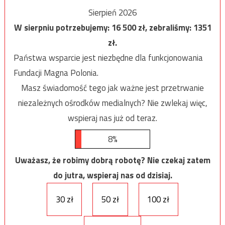
Sierpień 2026
W sierpniu potrzebujemy:
16 500
zł, zebraliśmy:
1351
zł.
Państwa wsparcie jest niezbędne dla funkcjonowania
Fundacji Magna Polonia.
Masz świadomość tego jak ważne jest przetrwanie
niezależnych ośrodków medialnych? Nie zwlekaj więc,
wspieraj nas już od teraz.
8%
Uważasz, że robimy dobrą robotę? Nie czekaj zatem
do jutra, wspieraj nas od dzisiaj.
30 zł
50 zł
100 zł