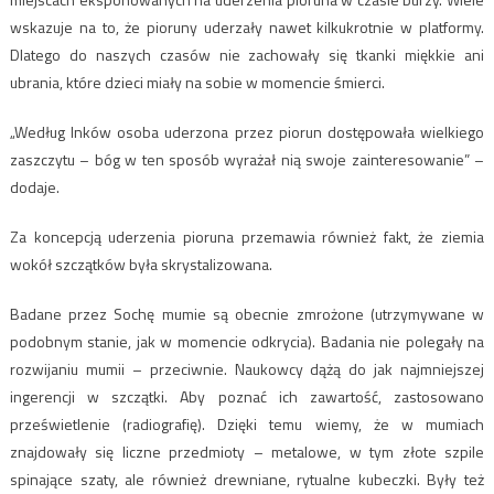
wskazuje na to, że pioruny uderzały nawet kilkukrotnie w platformy.
Dlatego do naszych czasów nie zachowały się tkanki miękkie ani
ubrania, które dzieci miały na sobie w momencie śmierci.
„Według Inków osoba uderzona przez piorun dostępowała wielkiego
zaszczytu – bóg w ten sposób wyrażał nią swoje zainteresowanie” –
dodaje.
Za koncepcją uderzenia pioruna przemawia również fakt, że ziemia
wokół szczątków była skrystalizowana.
Badane przez Sochę mumie są obecnie zmrożone (utrzymywane w
podobnym stanie, jak w momencie odkrycia). Badania nie polegały na
rozwijaniu mumii – przeciwnie. Naukowcy dążą do jak najmniejszej
ingerencji w szczątki. Aby poznać ich zawartość, zastosowano
prześwietlenie (radiografię). Dzięki temu wiemy, że w mumiach
znajdowały się liczne przedmioty – metalowe, w tym złote szpile
spinające szaty, ale również drewniane, rytualne kubeczki. Były też