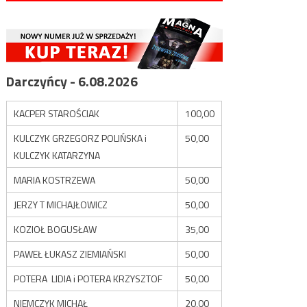
Darczyńcy - 6.08.2026
KACPER STAROŚCIAK
100,00
KULCZYK GRZEGORZ POLIŃSKA i
50,00
KULCZYK KATARZYNA
MARIA KOSTRZEWA
50,00
JERZY T MICHAJŁOWICZ
50,00
KOZIOŁ BOGUSŁAW
35,00
PAWEŁ ŁUKASZ ZIEMIAŃSKI
50,00
POTERA LIDIA i POTERA KRZYSZTOF
50,00
NIEMCZYK MICHAŁ
20,00