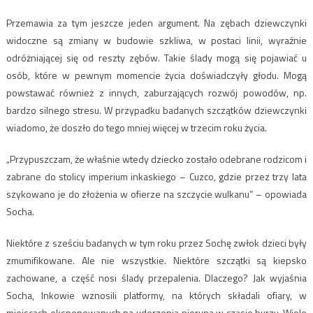
Przemawia za tym jeszcze jeden argument. Na zębach dziewczynki
widoczne są zmiany w budowie szkliwa, w postaci linii, wyraźnie
odróżniającej się od reszty zębów. Takie ślady mogą się pojawiać u
osób, które w pewnym momencie życia doświadczyły głodu. Mogą
powstawać również z innych, zaburzających rozwój powodów, np.
bardzo silnego stresu. W przypadku badanych szczątków dziewczynki
wiadomo, że doszło do tego mniej więcej w trzecim roku życia.
„Przypuszczam, że właśnie wtedy dziecko zostało odebrane rodzicom i
zabrane do stolicy imperium inkaskiego – Cuzco, gdzie przez trzy lata
szykowano je do złożenia w ofierze na szczycie wulkanu” – opowiada
Socha.
Niektóre z sześciu badanych w tym roku przez Sochę zwłok dzieci były
zmumifikowane. Ale nie wszystkie. Niektóre szczątki są kiepsko
zachowane, a część nosi ślady przepalenia. Dlaczego? Jak wyjaśnia
Socha, Inkowie wznosili platformy, na których składali ofiary, w
miejscach eksponowanych na uderzenia pioruna w czasie burzy. Wiele