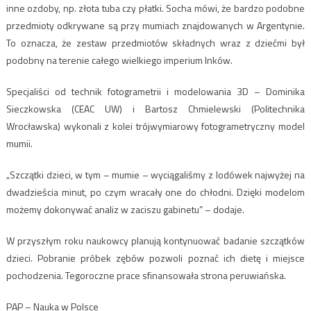
inne ozdoby, np. złota tuba czy płatki. Socha mówi, że bardzo podobne
przedmioty odkrywane są przy mumiach znajdowanych w Argentynie.
To oznacza, że zestaw przedmiotów składnych wraz z dziećmi był
podobny na terenie całego wielkiego imperium Inków.
Specjaliści od technik fotogrametrii i modelowania 3D – Dominika
Sieczkowska (CEAC UW) i Bartosz Chmielewski (Politechnika
Wrocławska) wykonali z kolei trójwymiarowy fotogrametryczny model
mumii.
„Szczątki dzieci, w tym – mumie – wyciągaliśmy z lodówek najwyżej na
dwadzieścia minut, po czym wracały one do chłodni. Dzięki modelom
możemy dokonywać analiz w zaciszu gabinetu” – dodaje.
W przyszłym roku naukowcy planują kontynuować badanie szczątków
dzieci. Pobranie próbek zębów pozwoli poznać ich dietę i miejsce
pochodzenia. Tegoroczne prace sfinansowała strona peruwiańska.
PAP – Nauka w Polsce