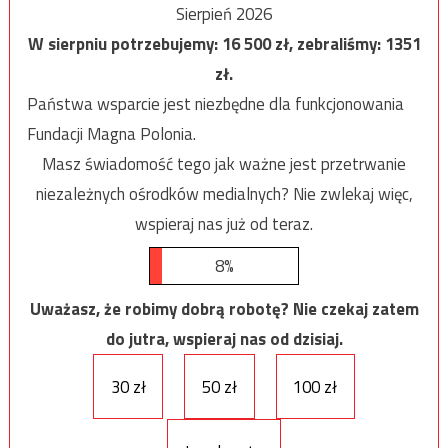
Sierpień 2026
W sierpniu potrzebujemy:
16 500
zł, zebraliśmy:
1351
zł.
Państwa wsparcie jest niezbędne dla funkcjonowania
Fundacji Magna Polonia.
Masz świadomość tego jak ważne jest przetrwanie
niezależnych ośrodków medialnych? Nie zwlekaj więc,
wspieraj nas już od teraz.
8%
Uważasz, że robimy dobrą robotę? Nie czekaj zatem
do jutra, wspieraj nas od dzisiaj.
30 zł
50 zł
100 zł