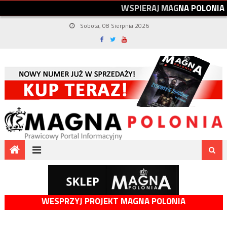
W
S
P
I
E
R
A
J
M
A
G
N
A
P
O
L
O
N
I
A
Sobota, 08 Sierpnia 2026
WESPRZYJ PROJEKT MAGNA POLONIA