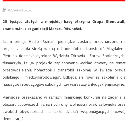
9 czerwca 2020
23 tysiące złotych z miejskiej kasy otrzyma Grupa Stonewall,
znana m.in. z organizacji Marszu Równości.
Jak informuje Radio Poznań, pieniądze zostaną przeznaczone na
projekt „szkoła strefą wolną od homofobii i transfobii”. Magdalena
Pietrusik-Adamska dyrektor Wydziału Zdrowia i Spraw Społecznych,
tłumaczyła, że „w projekcie zaplanowano wykład otwarty na temat
przeciwdziałania homofobii i transfobii szkolnej w świetle prawa
polskiego i międzynarodowego”. Odbędą się również szkolenia dla
nauczycieli i pedagogów szkolnych czy warsztaty antydyskryminacyjne.
Pieniądze przekazano w ramach miejskiego konkursu na zadania z
obszaru „upowszechniania i ochrony wolności i praw człowieka oraz
swobód obywatelskich, a także działań wspomagających rozwój
demokracji”.