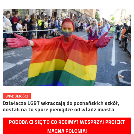
WIADOMOŚCI
Działacze LGBT wkraczają do poznańskich szkół,
dostali na to spore pieniądze od władz miasta
PODOBA CI SIĘ TO CO ROBIMY? WESPRZYJ PROJEKT
MAGNA POLONIA!