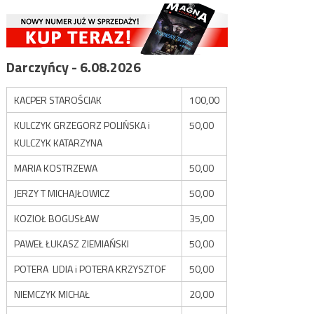
Darczyńcy - 6.08.2026
KACPER STAROŚCIAK
100,00
KULCZYK GRZEGORZ POLIŃSKA i
50,00
KULCZYK KATARZYNA
MARIA KOSTRZEWA
50,00
JERZY T MICHAJŁOWICZ
50,00
KOZIOŁ BOGUSŁAW
35,00
PAWEŁ ŁUKASZ ZIEMIAŃSKI
50,00
POTERA LIDIA i POTERA KRZYSZTOF
50,00
NIEMCZYK MICHAŁ
20,00