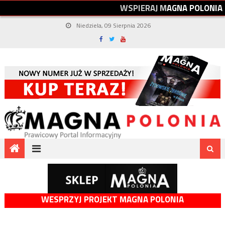
W
S
P
I
E
R
A
J
M
A
G
N
A
P
O
L
O
N
I
A
Niedziela, 09 Sierpnia 2026
WESPRZYJ PROJEKT MAGNA POLONIA