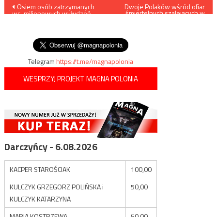
Nawigacja
Osiem osób zatrzymanych
Dwoje Polaków wśród ofiar
śmiertelnych szalejących w
ws. milionowych wyłudzeń
Grecji pożarów
wpisu
przez spółkę z Gdańskiego
Parku Naukowo-
Technologicznego
Telegram
https://t.me/magnapolonia
WESPRZYJ PROJEKT MAGNA POLONIA
Darczyńcy - 6.08.2026
KACPER STAROŚCIAK
100,00
KULCZYK GRZEGORZ POLIŃSKA i
50,00
KULCZYK KATARZYNA
MARIA KOSTRZEWA
50,00