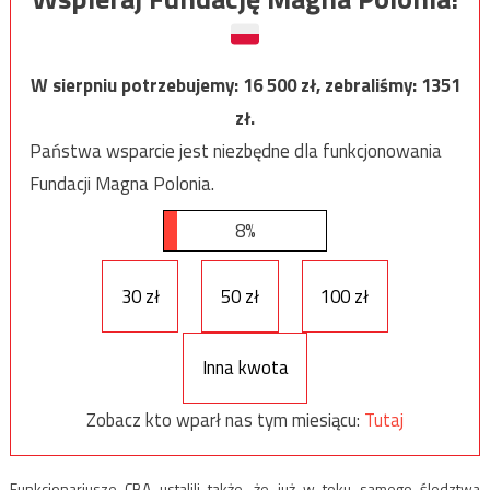
W sierpniu potrzebujemy:
16 500
zł, zebraliśmy:
1351
zł.
Państwa wsparcie jest niezbędne dla funkcjonowania
Fundacji Magna Polonia.
8%
30 zł
50 zł
100 zł
Inna kwota
Zobacz kto wparł nas tym miesiącu:
Tutaj
Funkcjonariusze CBA ustalili także, że już w toku samego śledztwa