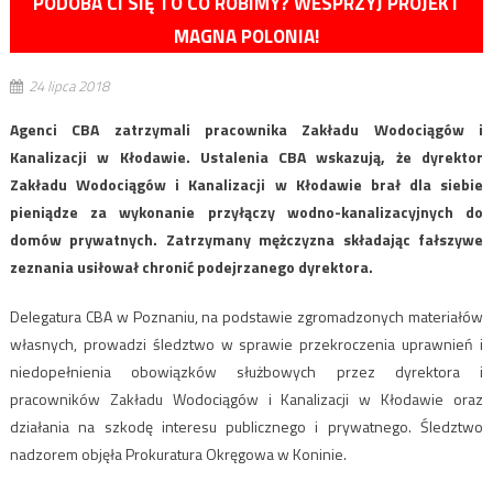
PODOBA CI SIĘ TO CO ROBIMY? WESPRZYJ PROJEKT
MAGNA POLONIA!
24 lipca 2018
Agenci CBA zatrzymali pracownika Zakładu Wodociągów i
Kanalizacji w Kłodawie. Ustalenia CBA wskazują, że dyrektor
Zakładu Wodociągów i Kanalizacji w Kłodawie brał dla siebie
pieniądze za wykonanie przyłączy wodno-kanalizacyjnych do
domów prywatnych. Zatrzymany mężczyzna składając fałszywe
zeznania usiłował chronić podejrzanego dyrektora.
Delegatura CBA w Poznaniu, na podstawie zgromadzonych materiałów
własnych, prowadzi śledztwo w sprawie przekroczenia uprawnień i
niedopełnienia obowiązków służbowych przez dyrektora i
pracowników Zakładu Wodociągów i Kanalizacji w Kłodawie oraz
działania na szkodę interesu publicznego i prywatnego. Śledztwo
nadzorem objęła Prokuratura Okręgowa w Koninie.