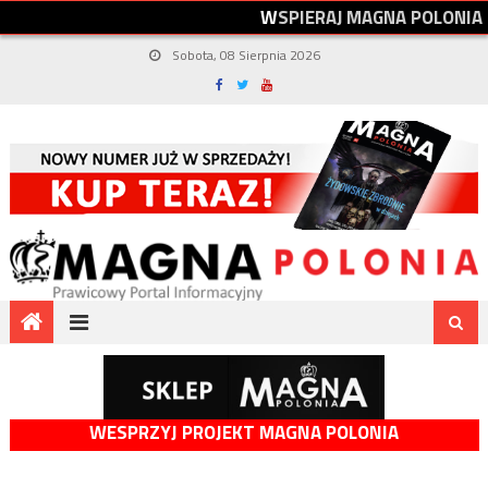
W
S
P
I
E
R
A
J
M
A
G
N
A
P
O
L
O
N
I
A
Sobota, 08 Sierpnia 2026
WESPRZYJ PROJEKT MAGNA POLONIA