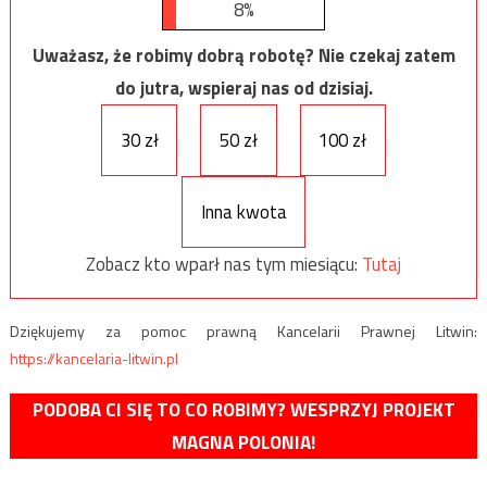
8%
Uważasz, że robimy dobrą robotę? Nie czekaj zatem
do jutra, wspieraj nas od dzisiaj.
30 zł
50 zł
100 zł
Inna kwota
Zobacz kto wparł nas tym miesiącu:
Tutaj
Dziękujemy za pomoc prawną Kancelarii Prawnej Litwin:
https://kancelaria-litwin.pl
PODOBA CI SIĘ TO CO ROBIMY? WESPRZYJ PROJEKT
MAGNA POLONIA!