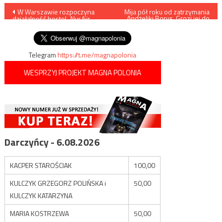
Nawigacja
W Warszawie rozpoczyna
Mija pół roku od zatrzymania
Andżeliki Borys. Grozi jej do
działalność hostel „Nur für
12 lat więzienia
wpisu
LGBTQI+”
Telegram
https://t.me/magnapolonia
WESPRZYJ PROJEKT MAGNA POLONIA
Darczyńcy - 6.08.2026
KACPER STAROŚCIAK
100,00
KULCZYK GRZEGORZ POLIŃSKA i
50,00
KULCZYK KATARZYNA
MARIA KOSTRZEWA
50,00