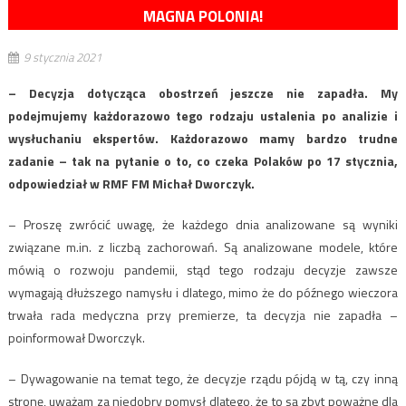
MAGNA POLONIA!
9 stycznia 2021
– Decyzja dotycząca obostrzeń jeszcze nie zapadła. My
podejmujemy każdorazowo tego rodzaju ustalenia po analizie i
wysłuchaniu ekspertów. Każdorazowo mamy bardzo trudne
zadanie – tak na pytanie o to, co czeka Polaków po 17 stycznia,
odpowiedział w RMF FM Michał Dworczyk.
– Proszę zwrócić uwagę, że każdego dnia analizowane są wyniki
związane m.in. z liczbą zachorowań. Są analizowane modele, które
mówią o rozwoju pandemii, stąd tego rodzaju decyzje zawsze
wymagają dłuższego namysłu i dlatego, mimo że do późnego wieczora
trwała rada medyczna przy premierze, ta decyzja nie zapadła –
poinformował Dworczyk.
– Dywagowanie na temat tego, że decyzje rządu pójdą w tą, czy inną
stronę, uważam za niedobry pomysł dlatego, że to są zbyt poważne dla