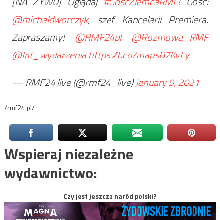
[NA ŻYWO] Oglądaj
#GoscZiemcaRMF
! Gość:
@michaldworczyk
, szef Kancelarii Premiera.
Zapraszamy!
@RMF24pl
@Rozmowa_RMF
@Int_wydarzenia
https://t.co/mapsB7KvLy
— RMF24 live (@rmf24_live)
January 9, 2021
/rmf24.pl/
Wspieraj niezależne
wydawnictwo:
Czy jest jeszcze naród polski?