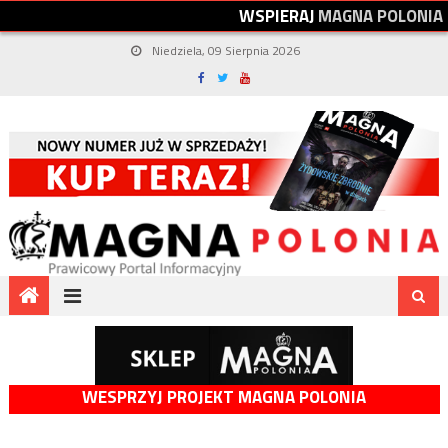
W
S
P
I
E
R
A
J
M
A
G
N
A
P
O
L
O
N
I
A
Niedziela, 09 Sierpnia 2026
WESPRZYJ PROJEKT MAGNA POLONIA