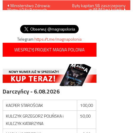
Nawigacja
Ministerstwo Zdrowia:
Były kapitan SB zaszczepiony
w WUM bez kolejki
Mamy 10.548 nowych
wpisu
przypadków zakażenia
koronawirusem, zmarło 438
osób
Telegram
https://t.me/magnapolonia
WESPRZYJ PROJEKT MAGNA POLONIA
Darczyńcy - 6.08.2026
KACPER STAROŚCIAK
100,00
KULCZYK GRZEGORZ POLIŃSKA i
50,00
KULCZYK KATARZYNA