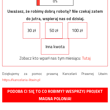
8%
Uważasz, że robimy dobrą robotę? Nie czekaj zatem
do jutra, wspieraj nas od dzisiaj.
30 zł
50 zł
100 zł
Inna kwota
Zobacz kto wparł nas tym miesiącu:
Tutaj
Dziękujemy za pomoc prawną Kancelarii Prawnej Litwin:
https://kancelaria-litwin.pl
PODOBA CI SIĘ TO CO ROBIMY? WESPRZYJ PROJEKT
MAGNA POLONIA!