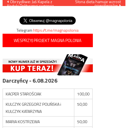
Nawigacja
Obrzydliwe: Jaś Kapela z
Słona dieta hamuje wzrost
nowotworów
Krytyki Politycznej sugeruje,
wpisu
że Tadeusz Zawadzki „Zośka”
był homoseksualistą
Telegram
https://t.me/magnapolonia
WESPRZYJ PROJEKT MAGNA POLONIA
Darczyńcy - 6.08.2026
KACPER STAROŚCIAK
100,00
KULCZYK GRZEGORZ POLIŃSKA i
50,00
KULCZYK KATARZYNA
MARIA KOSTRZEWA
50,00