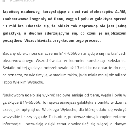
19 czerwca 2019
Japońscy naukowcy, korzystający z sieci radioteleskopów ALMA,
zaobserwowali sygnały od tlenu, węgla i pyłu w galaktyce sprzed
13 mld lat. Okazało się, że obiekt tak naprawdę nie jest jedną
galaktyką, a dwoma zderzającymi się, co czyni je najbliższym
początkowi Wszechświata przykładem tego procesu.
Badany obiekt nosi oznaczenie B14-65666 i znajduje się na krańcach
obserwowalnego Wszechświata, w kierunku konstelacji Sekstansu.
Światło od tej galaktyki potrzebowało aż 13 mld lat na dotarcie do nas,
co oznacza, że widzimy ją w stadium takim, jakie miała mniej niż miliard
lat po Wielkim Wybuchu.
Naukowcom udało się wykryć radiowe emisje od tlenu, węgla i pyłu w
galaktyce B14-65666. To najwcześniejsza galaktyka z punktu widzenia
czasu, jaki upłynął od Wielkiego Wybuchu, dla której udało się wykryć
wszystkie te trzy sygnały. To istotne, ponieważ niosą komplementarne
informacje i pozwalają dzięki temu dowiedzieć się więcej o danym