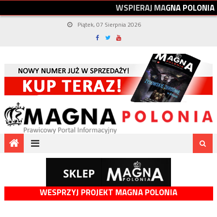
W
S
P
I
E
R
A
J
M
A
G
N
A
P
O
L
O
N
I
A
Piątek, 07 Sierpnia 2026
WESPRZYJ PROJEKT MAGNA POLONIA