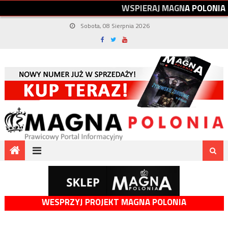
W
S
P
I
E
R
A
J
M
A
G
N
A
P
O
L
O
N
I
A
Sobota, 08 Sierpnia 2026
WESPRZYJ PROJEKT MAGNA POLONIA