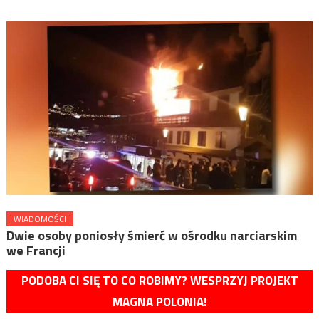
WIADOMOŚCI
Dwie osoby poniosły śmierć w ośrodku narciarskim
we Francji
PODOBA CI SIĘ TO CO ROBIMY? WESPRZYJ PROJEKT
MAGNA POLONIA!