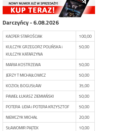
Darczyńcy - 6.08.2026
KACPER STAROŚCIAK
100,00
KULCZYK GRZEGORZ POLIŃSKA i
50,00
KULCZYK KATARZYNA
MARIA KOSTRZEWA
50,00
JERZY T MICHAJŁOWICZ
50,00
KOZIOŁ BOGUSŁAW
35,00
PAWEŁ ŁUKASZ ZIEMIAŃSKI
50,00
POTERA LIDIA i POTERA KRZYSZTOF
50,00
NIEMCZYK MICHAŁ
20,00
SŁAWOMIR PIĄTEK
10,00