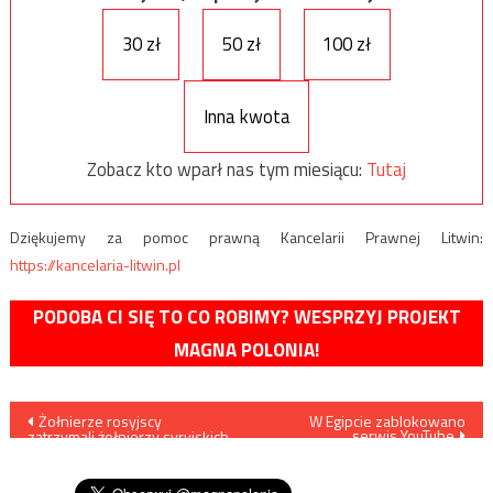
30 zł
50 zł
100 zł
Inna kwota
Zobacz kto wparł nas tym miesiącu:
Tutaj
Dziękujemy za pomoc prawną Kancelarii Prawnej Litwin:
https://kancelaria-litwin.pl
PODOBA CI SIĘ TO CO ROBIMY? WESPRZYJ PROJEKT
MAGNA POLONIA!
Nawigacja
Żołnierze rosyjscy
W Egipcie zablokowano
serwis YouTube
zatrzymali żołnierzy syryjskich
wpisu
sił rządowych pod zarzutem
maruderstwa