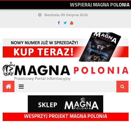
W
S
P
I
E
R
A
J
M
A
G
N
A
P
O
L
O
N
I
A
Niedziela, 09 Sierpnia 2026
WESPRZYJ PROJEKT MAGNA POLONIA