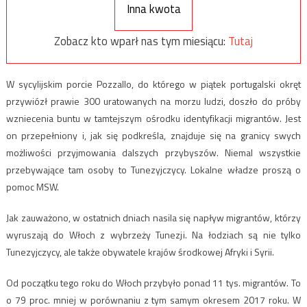
Inna kwota
Zobacz kto wparł nas tym miesiącu:
Tutaj
W sycylijskim porcie Pozzallo, do którego w piątek portugalski okręt
przywiózł prawie 300 uratowanych na morzu ludzi, doszło do próby
wzniecenia buntu w tamtejszym ośrodku identyfikacji migrantów. Jest
on przepełniony i, jak się podkreśla, znajduje się na granicy swych
możliwości przyjmowania dalszych przybyszów. Niemal wszystkie
przebywające tam osoby to Tunezyjczycy. Lokalne władze proszą o
pomoc MSW.
Jak zauważono, w ostatnich dniach nasila się napływ migrantów, którzy
wyruszają do Włoch z wybrzeży Tunezji. Na łodziach są nie tylko
Tunezyjczycy, ale także obywatele krajów środkowej Afryki i Syrii.
Od początku tego roku do Włoch przybyło ponad 11 tys. migrantów. To
o 79 proc. mniej w porównaniu z tym samym okresem 2017 roku. W