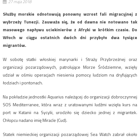
27 maja 2018
Służby morskie odnotowują ponowny wzrost fali migracyjnej z
wybrzeży Tunezji. Zauważa się, że od dawna nie notowano tak
masowego napływu uciekinierów z Afryki w krótkim czasie. Do
Włoch w ciągu ostatnich dwóch dni przybyło dwa tysiące
migrantów.
W sobotę statki włoskiej marynarki i Straży Przybrzeżnej oraz
organizacji pozarządowych, patrolujące Morze Śródziemne, wzięły
udział w ośmiu operacjach niesienia pomocy ludziom na dryfujących
łodziach i pontonach.
Na pokładzie jednostki Aquarius należącej do organizacji dobroczynnej
SOS Mediterranee, która wraz z uratowanymi ludźmi wzięła kurs na
port w Katanii na Sycylii, urodziło się dziecko jednej z migrantek.
Chłopcu nadano imię Miracle (Cud).
Statek niemieckiej organizacji pozarządowej Sea Watch zabrał około