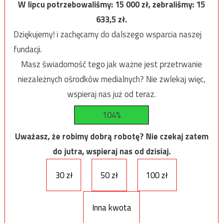
W lipcu potrzebowaliśmy:
15 000
zł, zebraliśmy:
15
633,5
zł.
Dziękujemy! i zachęcamy do dalszego wsparcia naszej
fundacji.
Masz świadomość tego jak ważne jest przetrwanie
niezależnych ośrodków medialnych? Nie zwlekaj więc,
wspieraj nas już od teraz.
104%
Uważasz, że robimy dobrą robotę? Nie czekaj zatem
do jutra, wspieraj nas od dzisiaj.
30 zł
50 zł
100 zł
Inna kwota