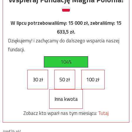
W lipcu potrzebowaliśmy:
15 000
zł, zebraliśmy:
15
633,5
zł.
Dziękujemy! i zachęcamy do dalszego wsparcia naszej
fundacji.
104%
30 zł
50 zł
100 zł
Inna kwota
Zobacz kto wparł nas tym miesiącu:
Tutaj
/rmf24.pl/