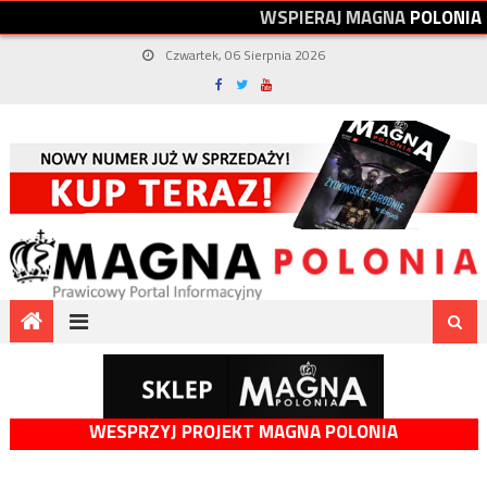
W
S
P
I
E
R
A
J
M
A
G
N
A
P
O
L
O
N
I
A
Czwartek, 06 Sierpnia 2026
WESPRZYJ PROJEKT MAGNA POLONIA