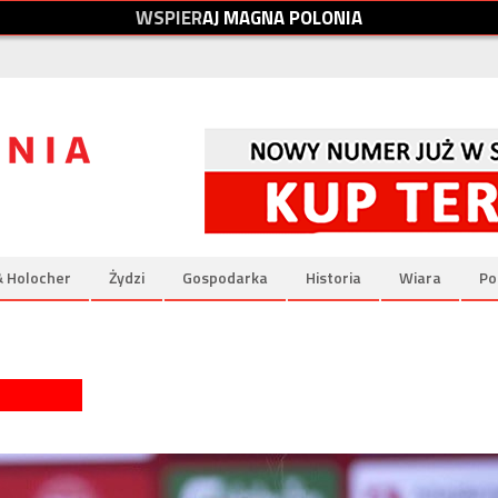
W
S
P
I
E
R
A
J
M
A
G
N
A
P
O
L
O
N
I
A
& Holocher
Żydzi
Gospodarka
Historia
Wiara
Po