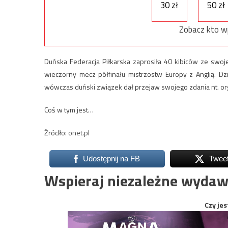
30 zł
50 zł
Zobacz kto w
Duńska Federacja Piłkarska zaprosiła 40 kibiców ze swoj
wieczorny mecz półfinału mistrzostw Europy z Anglią. Dz
wówczas duński związek dał przejaw swojego zdania nt. org
Coś w tym jest…
Źródło: onet.pl
Udostępnij na FB
Twee
Wspieraj niezależne wydaw
Czy jes