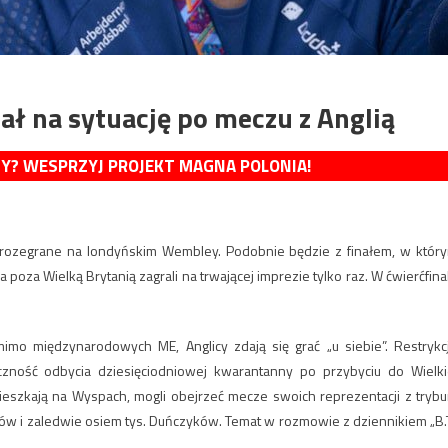
ał na sytuację po meczu z Anglią
MY? WESPRZYJ PROJEKT MAGNA POLONIA!
ły rozegrane na londyńskim Wembley. Podobnie będzie z finałem, w któr
 poza Wielką Brytanią zagrali na trwającej imprezie tylko raz. W ćwierćfina
o międzynarodowych ME, Anglicy zdają się grać „u siebie”. Restrykc
ność odbycia dziesięciodniowej kwarantanny po przybyciu do Wielki
 mieszkają na Wyspach, mogli obejrzeć mecze swoich reprezentacji z trybu
ików i zaledwie osiem tys. Duńczyków. Temat w rozmowie z dziennikiem „B.T