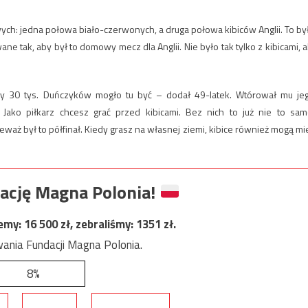
ych: jedna połowa biało-czerwonych, a druga połowa kibiców Anglii. To by
ne tak, aby był to domowy mecz dla Anglii. Nie było tak tylko z kibicami, a
aby 30 tys. Duńczyków mogło tu być – dodał 49-latek. Wtórował mu je
 Jako piłkarz chcesz grać przed kibicami. Bez nich to już nie to sam
waż był to półfinał. Kiedy grasz na własnej ziemi, kibice również mogą mi
ację Magna Polonia!
jemy:
16 500
zł, zebraliśmy:
1351
zł.
ania Fundacji Magna Polonia.
8%