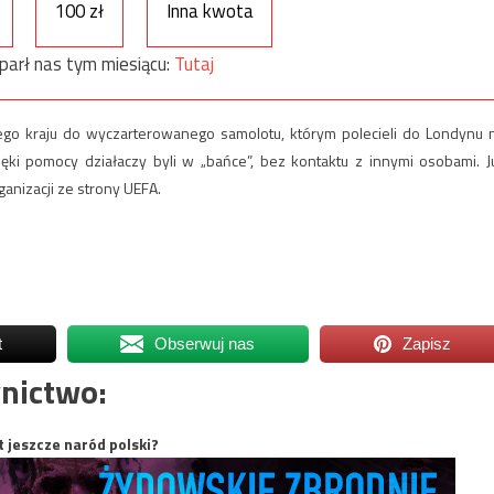
100 zł
Inna kwota
parł nas tym miesiącu:
Tutaj
ego kraju do wyczarterowanego samolotu, którym polecieli do Londynu 
ięki pomocy działaczy byli w „bańce”, bez kontaktu z innymi osobami. J
anizacji ze strony UEFA.
t
Obserwuj nas
Zapisz
nictwo:
t jeszcze naród polski?