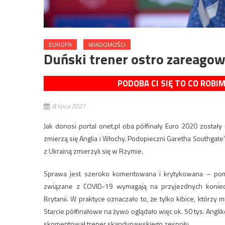
EUROPA
WIADOMOŚCI
Duński trener ostro zareagow
PODOBA CI SIĘ TO CO ROBI
8 lipca 2021
Jak donosi portal onet.pl oba półfinały Euro 2020 zosta
zmierzą się Anglia i Włochy. Podopieczni Garetha Southgate’a
z Ukrainą zmierzyli się w Rzymie.
Sprawa jest szeroko komentowana i krytykowana – pomim
związane z COVID-19 wymagają na przyjezdnych koniecz
Brytanii. W praktyce oznaczało to, że tylko kibice, którzy
Starcie półfinałowe na żywo oglądało więc ok. 50 tys. Angl
skomentował trener skandynawskiego zespołu.