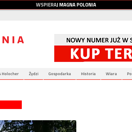
W
S
P
I
E
R
A
J
M
A
G
N
A
P
O
L
O
N
I
A
& Holocher
Żydzi
Gospodarka
Historia
Wiara
Po