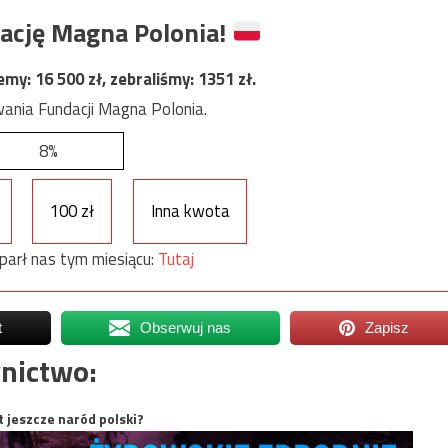
ację Magna Polonia!
jemy:
16 500
zł, zebraliśmy:
1351
zł.
ania Fundacji Magna Polonia.
8%
100 zł
Inna kwota
parł nas tym miesiącu:
Tutaj
t
Obserwuj nas
Zapisz
nictwo:
t jeszcze naród polski?