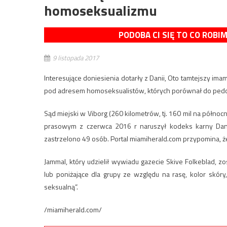
homoseksualizmu
PODOBA CI SIĘ TO CO ROBI
9 listopada 2017
Interesujące doniesienia dotarły z Danii, Oto tamtejszy im
pod adresem homoseksualistów, których porównał do pedofi
Sąd miejski w Viborg (260 kilometrów, tj. 160 mil na pół
prasowym z czerwca 2016 r naruszył kodeks karny Danii
zastrzelono 49 osób. Portal miamiherald.com przypomina,
Jammal, który udzielił wywiadu gazecie Skive Folkeblad, 
lub poniżające dla grupy ze względu na rasę, kolor skór
seksualną”.
/miamiherald.com/