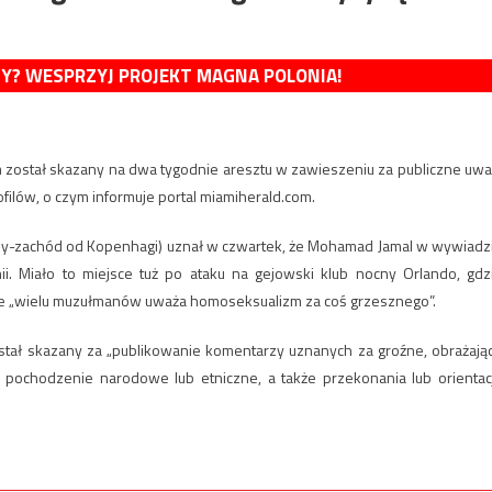
MY? WESPRZYJ PROJEKT MAGNA POLONIA!
am został skazany na dwa tygodnie aresztu w zawieszeniu za publiczne uwa
lów, o czym informuje portal miamiherald.com.
nocny-zachód od Kopenhagi) uznał w czwartek, że Mohamad Jamal w wywiadz
. Miało to miejsce tuż po ataku na gejowski klub nocny Orlando, gdz
 że „wielu muzułmanów uważa homoseksualizm za coś grzesznego”.
został skazany za „publikowanie komentarzy uznanych za groźne, obrażają
y, pochodzenie narodowe lub etniczne, a także przekonania lub orientac