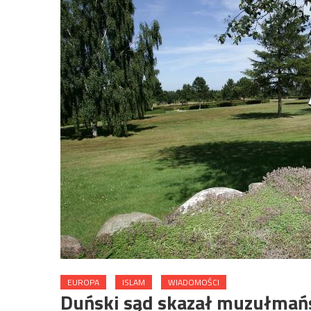
EUROPA
ISLAM
WIADOMOŚCI
Duński sąd skazał muzułmań