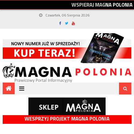
W
S
P
I
E
R
A
J
M
A
G
N
A
P
O
L
O
N
I
A
Czwartek, 06 Sierpnia 2026
WESPRZYJ PROJEKT MAGNA POLONIA