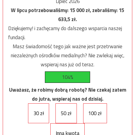
Lipiec 2026
W lipcu potrzebowaliśmy:
15 000
zł, zebraliśmy:
15
633,5
zł.
Dziękujemy! i zachęcamy do dalszego wsparcia naszej
fundacji.
Masz świadomość tego jak ważne jest przetrwanie
niezależnych ośrodków medialnych? Nie zwlekaj więc,
wspieraj nas już od teraz.
104%
Uważasz, że robimy dobrą robotę? Nie czekaj zatem
do jutra, wspieraj nas od dzisiaj.
30 zł
50 zł
100 zł
Inna kwota