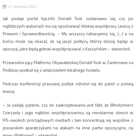
21 stycznia 2022
Jak podaje portal tvp.info Donald Tusk zastanawia się, czy po
najbliższych wyborach ma się spodziewać bliskiej współpracy Lewicy z
Prawem i Sprawiedliwością. – My wszyscy naharujemy się, (…) a na
końcu może się okazać, że są jacyś politycy, którzy dzisiaj będąc w
opozycji, jutro będą gotowi współpracować z Kaczyńskim – stwierdził.
Przewodniczący Platformy Obywatelskiej Donald Tusk w Zambrowie na
Podlasiu spotkał się z właścicielem lokalnego hostelu.
Podczas konferencji prasowej polityk odniósł się do pytań o polską
lewicę.
– Ja zadaję pytanie, czy do zaakceptowania jest fakt, że Włodzimierz
Czarzasty i jego najbliżsi współpracownicy są nieustannie obecni w
PiS-owskich prorządowych mediach i tam koncentrują się wspólnie z
pisowskimi aparatczykami na atakach na inne partie opozycyjne, na
mnie i Platformę? – stwierdził.