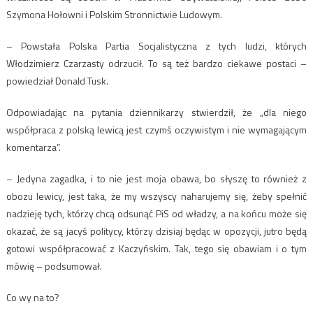
Szymona Hołowni i Polskim Stronnictwie Ludowym.
– Powstała Polska Partia Socjalistyczna z tych ludzi, których
Włodzimierz Czarzasty odrzucił. To są też bardzo ciekawe postaci –
powiedział Donald Tusk.
Odpowiadając na pytania dziennikarzy stwierdził, że „dla niego
współpraca z polską lewicą jest czymś oczywistym i nie wymagającym
komentarza”.
– Jedyna zagadka, i to nie jest moja obawa, bo słyszę to również z
obozu lewicy, jest taka, że my wszyscy naharujemy się, żeby spełnić
nadzieję tych, którzy chcą odsunąć PiS od władzy, a na końcu może się
okazać, że są jacyś politycy, którzy dzisiaj będąc w opozycji, jutro będą
gotowi współpracować z Kaczyńskim. Tak, tego się obawiam i o tym
mówię – podsumował.
Co wy na to?