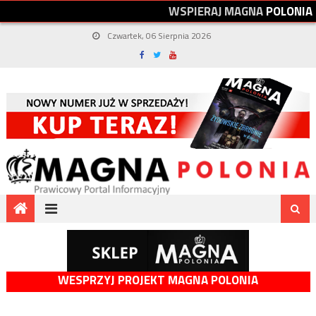
W
S
P
I
E
R
A
J
M
A
G
N
A
P
O
L
O
N
I
A
Czwartek, 06 Sierpnia 2026
WESPRZYJ PROJEKT MAGNA POLONIA