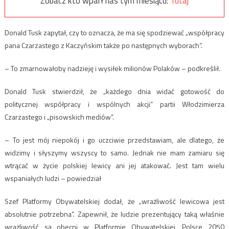
Zobacz kto wparł nas tym miesiącu:
Tutaj
Donald Tusk zapytał, czy to oznacza, że ma się spodziewać „współpracy
pana Czarzastego z Kaczyńskim także po następnych wyborach”.
– To zmarnowałoby nadzieję i wysiłek milionów Polaków – podkreślił.
Donald Tusk stwierdził, że „każdego dnia widać gotowość do
politycznej współpracy i wspólnych akcji” partii Włodzimierza
Czarzastego i „pisowskich mediów”.
– To jest mój niepokój i go uczciwie przedstawiam, ale dlatego, że
widzimy i słyszymy wszyscy to samo. Jednak nie mam zamiaru się
wtrącać w życie polskiej lewicy ani jej atakować. Jest tam wielu
wspaniałych ludzi – powiedział
Szef Platformy Obywatelskiej dodał, że „wrażliwość lewicowa jest
absolutnie potrzebna”. Zapewnił, że ludzie prezentujący taką właśnie
wrażliwość są obecni w Platformie Obywatelskiej, Polsce 2050