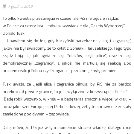
7 grudnia 2019
To tylko kwestia przesunięcia w czasie, ale PiS nie będzie rządzić
w Polsce za cztery lata – mówi w wywiadzie dla „Gazety Wyborczej”
Donald Tusk.
– Ubawiłem się do łez, gdy Kaczyński narzekał na „ulicę i zagranicę”,
jakby nie był świadomy, że to cytat z Gomułki i Jaruzelskiego. Tego typu
rządy boją się jak ognia reakcji Polaków, czyli „ulicy”, oraz reakcji
demokratycznej „zagranicy”, a jakoś nie martwią się reakcją albo
brakiem reakcji Putina czy Erdogana – przekonuje były premier.
Tusk uważa, że „jeśli ulica i zagranica pilnują, by PiS nie za bardzo
przekraczał pewne granice, to jest wyłącznie z korzyścią dla Polski”. –
Będę robił wszystko, w kraju – a będę teraz znacznie więcej w kraju –
oraz jako szef Europejskiej Partii Ludowej, żeby te sprawy nie zostały
zamiecione pod dywan – zapowiada.
Dalej mówi, że PiS już w tym momencie straciło władzę, dlatego chce