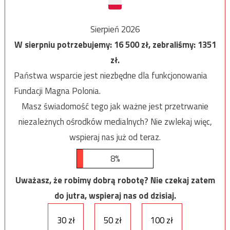
Sierpień 2026
W sierpniu potrzebujemy:
16 500
zł, zebraliśmy:
1351
zł.
Państwa wsparcie jest niezbędne dla funkcjonowania
Fundacji Magna Polonia.
Masz świadomość tego jak ważne jest przetrwanie
niezależnych ośrodków medialnych? Nie zwlekaj więc,
wspieraj nas już od teraz.
8%
Uważasz, że robimy dobrą robotę? Nie czekaj zatem
do jutra, wspieraj nas od dzisiaj.
30 zł
50 zł
100 zł