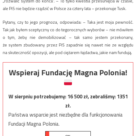
„rozwalić system do końca”. – To tylko kwestia przesunięcia w czasie,
ale PiS nie będzie rządzić w Polsce za cztery lata – przekonuje Tusk.
Pytany, czy to jego prognoza, odpowiada: – Taka jest moja pewność.
Tak jak byłem sceptyczny co do tegorocznych wyborów – nie mówiłem
o tym, żeby nie demobilizować – tak samo jestem przekonany,
że system zbudowany przez PiS zapadnie się nawet nie ze względu
na skuteczność opozycji, ale pod ciężarem łajdactwa, jakie nam fundują.
Wspieraj Fundację Magna Polonia!
W sierpniu potrzebujemy:
16 500
zł, zebraliśmy:
1351
zł.
Państwa wsparcie jest niezbędne dla funkcjonowania
Fundacji Magna Polonia.