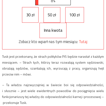
8%
30 zł
50 zł
100 zł
Inna kwota
Zobacz kto wparł nas tym miesiącu:
Tutaj
Tusk jest przekonany, że strach polityków PiS będzie narastał z każdym
miesiącem. – Strach tych, którzy teraz rozwalają system sędziowski,
obrażają sędziów, szantażują ich, wyrzucają z pracy, organizują hejt
przeciw nim – mówi.
– Ta władza najzwyczajniej w świecie boi się odpowiedzialności,
i słusznie – jest wiele ewidentnych powodów do pociągnięcia wielu
funkcjonariuszy tej władzy do odpowiedzialności karnej i procesowej –
przekonuje Tusk.