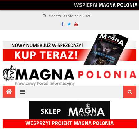
W
S
P
I
E
R
A
J
M
A
G
N
A
P
O
L
O
N
I
A
Sobota, 08 Sierpnia 2026
WESPRZYJ PROJEKT MAGNA POLONIA