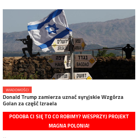
WIADOMOŚCI
Donald Trump zamierza uznać syryjskie Wzgórza
Golan za część Izraela
PODOBA CI SIĘ TO CO ROBIMY? WESPRZYJ PROJEKT
MAGNA POLONIA!