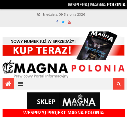
W
S
P
I
E
R
A
J
M
A
G
N
A
P
O
L
O
N
I
A
Niedziela, 09 Sierpnia 2026
WESPRZYJ PROJEKT MAGNA POLONIA