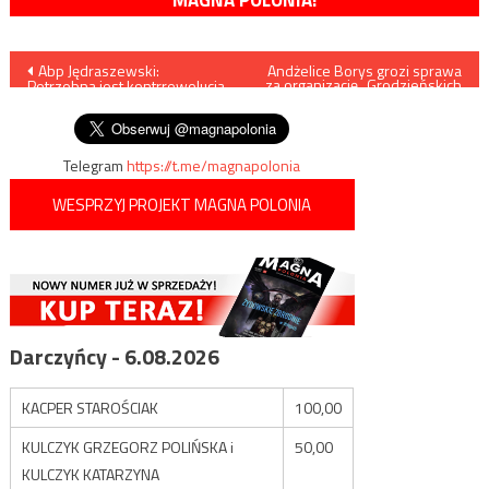
Nawigacja
Abp Jędraszewski:
Andżelice Borys grozi sprawa
za organizację „Grodzieńskich
Potrzebna jest kontrrewolucja
Kaziuków”!
wpisu
katolicka
Telegram
https://t.me/magnapolonia
WESPRZYJ PROJEKT MAGNA POLONIA
Darczyńcy - 6.08.2026
KACPER STAROŚCIAK
100,00
KULCZYK GRZEGORZ POLIŃSKA i
50,00
KULCZYK KATARZYNA