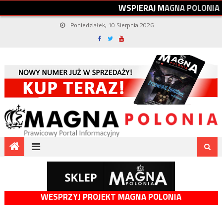
W
S
P
I
E
R
A
J
M
A
G
N
A
P
O
L
O
N
I
A
Poniedziałek, 10 Sierpnia 2026
WESPRZYJ PROJEKT MAGNA POLONIA