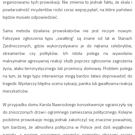
organizowaniu tych prowokacji. Nie zmienia to jednak faktu, że skala i
powtarzalność incydentów rodzi coraz więcej pytań, na które państwo
będzie musiało odpowiedzieć.
Sama metoda działania prowokatorów nie jest niczym nowym.
Fałszywe zgłoszenia typu „swatting” są znane od lat w Stanach
Zjednoczonych, gdzie wykorzystywano je do nękania celebrytów,
streamerów czy polityków. Ich istota polega na wywołaniu
maksymalnie agresywnej reakcji służb poprzez zgłoszenie zagrożenia
życia, ataku terrorystycznego lub przemocy domowej. Problem polega
na tym, że tego typu interwencje mogą bardzo łatwo doprowadzić do
tragedii. Wystarczy błędna ocena sytuacji, panika lub gwałtowna reakcja
mieszkańców.
W przypadku domu Karola Nawrockiego konsekwencje ograniczyły się
do zniszczonych drzwi i ogromnego zamieszania politycznego. Kolejne
podobne prowokacje mogą jednak zakończyć się znacznie poważniej,
tym bardziej, że atmosfera polityczna w Polsce jest dziś wyjątkowo
napięta, a poziom wzajemnej wrogości pomiędzy obozami osiąga