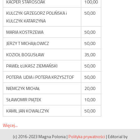
KACPER STAROŚCIAK
100,00
KULCZYK GRZEGORZ POLIŃSKA i
50,00
KULCZYK KATARZYNA
MARIA KOSTRZEWA
50,00
JERZY T MICHAJŁOWICZ
50,00
KOZIOŁ BOGUSŁAW
35,00
PAWEŁ ŁUKASZ ZIEMIAŃSKI
50,00
POTERA LIDIA i POTERA KRZYSZTOF
50,00
NIEMCZYK MICHAŁ
20,00
SŁAWOMIR PIĄTEK
10,00
KAMIL JAN KOWALCZYK
50,00
Więcej...
(c) 2016-2023 Magna Polonia
|
Polityka prywatności
|
Editorial by