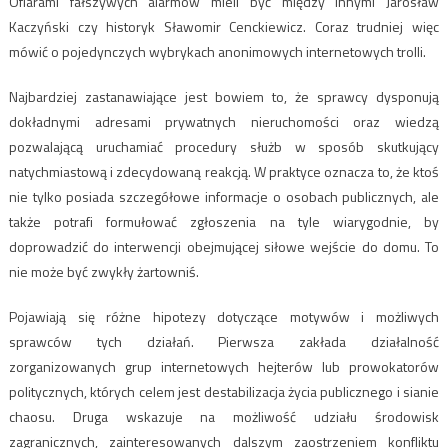
Ofiarami fałszywych alarmów mieli być między innymi Jarosław
Kaczyński czy historyk Sławomir Cenckiewicz. Coraz trudniej więc
mówić o pojedynczych wybrykach anonimowych internetowych trolli.
Najbardziej zastanawiające jest bowiem to, że sprawcy dysponują
dokładnymi adresami prywatnych nieruchomości oraz wiedzą
pozwalającą uruchamiać procedury służb w sposób skutkujący
natychmiastową i zdecydowaną reakcją. W praktyce oznacza to, że ktoś
nie tylko posiada szczegółowe informacje o osobach publicznych, ale
także potrafi formułować zgłoszenia na tyle wiarygodnie, by
doprowadzić do interwencji obejmującej siłowe wejście do domu. To
nie może być zwykły żartowniś.
Pojawiają się różne hipotezy dotyczące motywów i możliwych
sprawców tych działań. Pierwsza zakłada działalność
zorganizowanych grup internetowych hejterów lub prowokatorów
politycznych, których celem jest destabilizacja życia publicznego i sianie
chaosu. Druga wskazuje na możliwość udziału środowisk
zagranicznych, zainteresowanych dalszym zaostrzeniem konfliktu