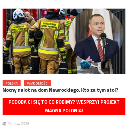
POLSKA
WIADOMOŚCI
Nocny nalot na dom Nawrockiego. Kto za tym stoi?
PODOBA CI SIĘ TO CO ROBIMY? WESPRZYJ PROJEKT
MAGNA POLONIA!
24 maja 2026