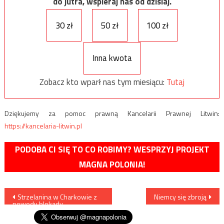
do jutra, wspieraj nas od dzisiaj.
30 zł
50 zł
100 zł
Inna kwota
Zobacz kto wparł nas tym miesiącu:
Tutaj
Dziękujemy za pomoc prawną Kancelarii Prawnej Litwin:
https://kancelaria-litwin.pl
PODOBA CI SIĘ TO CO ROBIMY? WESPRZYJ PROJEKT
MAGNA POLONIA!
Nawigacja
Strzelanina w Charkowie z
Niemcy się zbroją
powodu blokady
wpisu