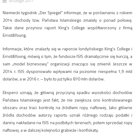
18 lutego 2017
Niemiecki tygodnik „Der Spiegel” informuje, że w porównaniu z rokiem
2014 dochody tzw. Państwa Islamskiego zmalały o ponad połowę.
Takie dane przynosi raport King’s College współtworzony z firmą
Ernst&Young.
Informacje, które znalazły się w raporcie londyńskiego King’s College i
Ernst&Young, mówią o tym, że fundusze ISIS dramatycznie się kurczą, a
sam „model biznesowy” organizacji znacząco się zmienił. Jeszcze w
2014 r. ISIS dysponowało wpływami na poziomie niespełna 1,9 mld
dolarów, a w 2016 r. – było to już tylko 870 mln dolarów.
Eksperci uznają, że główną przyczyną spadku wysokości dochodów
Państwa Islamskiego jest fakt, że nie zwiększa ono kontrolowanego
obszaru oraz traci kontrolę na źródłami ropy naftowej. Jako główne
źródła dochodów autorzy raportu uznali różnego rodzaju podatki i
daniny nakładane na ISIS na podbitych terenach, potem sprzedaż ropy
naftowej, a w dalszej kolejności grabieże i konfiskaty.