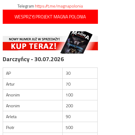
Telegram
https://t.me/magnapolonia
WESPRZYJ PROJEKT MAGNA POLONIA
Darczyńcy - 30.07.2026
AP
30
Artur
70
Anonim
100
Anonim
200
Arleta
90
Piotr
500