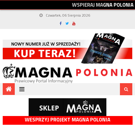
W
S
P
I
E
R
A
J
M
A
G
N
A
P
O
L
O
N
I
A
Czwartek, 06 Sierpnia 2026
WESPRZYJ PROJEKT MAGNA POLONIA