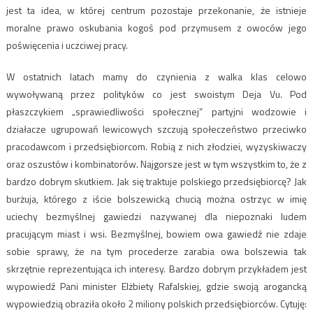
jest ta idea, w której centrum pozostaje przekonanie, że istnieje
moralne prawo oskubania kogoś pod przymusem z owoców jego
poświęcenia i uczciwej pracy.
W ostatnich latach mamy do czynienia z walka klas celowo
wywoływaną przez polityków co jest swoistym Deja Vu. Pod
płaszczykiem „sprawiedliwości społecznej” partyjni wodzowie i
działacze ugrupowań lewicowych szczują społeczeństwo przeciwko
pracodawcom i przedsiębiorcom. Robią z nich złodziei, wyzyskiwaczy
oraz oszustów i kombinatorów. Najgorsze jest w tym wszystkim to, że z
bardzo dobrym skutkiem. Jak się traktuje polskiego przedsiębiorcę? Jak
burżuja, którego z iście bolszewicką chucią można ostrzyc w imię
uciechy bezmyślnej gawiedzi nazywanej dla niepoznaki ludem
pracującym miast i wsi. Bezmyślnej, bowiem owa gawiedź nie zdaje
sobie sprawy, że na tym procederze zarabia owa bolszewia tak
skrzętnie reprezentująca ich interesy. Bardzo dobrym przykładem jest
wypowiedź Pani minister Elżbiety Rafalskiej, gdzie swoją arogancką
wypowiedzią obraziła około 2 miliony polskich przedsiębiorców. Cytuję: