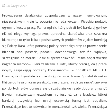
26 lutego 2017
Prowadzenie działalności gospodarczej w naszym umiłowanym,
nieszczęśliwym kraju to obecnie nie lada wyczyn. Wysokie podatki,
ogromne koszta pracy, Pan urzędnik, który potrafi być bardziej gorliwy
niż od niego wymaga prawo, opresyjna skarbówka oraz straszna
biurokracja to tylko kilka z podstawowych problemów z jakim borykają
się Polacy. Kara, którą ponoszą polscy przedsiębiorcy za prowadzenie
biznesu pod postacią podatku dochodowego, też źle wpływa,
szczególnie na morale. Gdzie tu sprawiedliwość? Reżim socjalistyczny
nagradza nierobów i leni zasiłkami, a ludzi, którzy pracują, dają prace
innym, zaspakajają potrzeby konsumentów – podatkiem PIT i CIT.
Dziwne, że obywatele jeszcze chcą pracować. Nawet Apostoł Paweł w
II liście do Tesaloniczan pisał: „Kto nie pracuje, niech tez nie je”. Ciekawe
jak do tych słów odniosą się chrześcijańskie rządy „Dobrej zmiany”.
Bowiem największym grzechem nie jest już sama kradzież, której
bardziej oczywistą lub mniej oczywistą formą jest socjalizm.
Przerażające jest to odwrócenie mentalności człowieka. Przerażająca