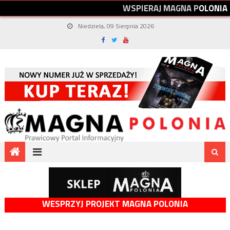
W
S
P
I
E
R
A
J
M
A
G
N
A
P
O
L
O
N
I
A
Niedziela, 09 Sierpnia 2026
WESPRZYJ PROJEKT MAGNA POLONIA