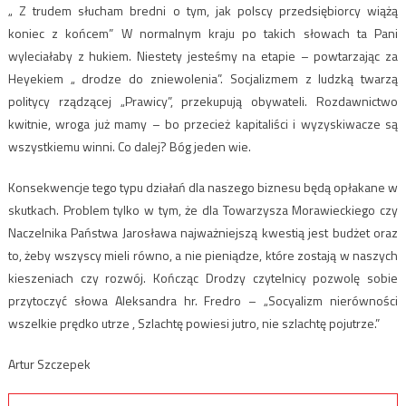
„ Z trudem słucham bredni o tym, jak polscy przedsiębiorcy wiążą
koniec z końcem” W normalnym kraju po takich słowach ta Pani
wyleciałaby z hukiem. Niestety jesteśmy na etapie – powtarzając za
Heyekiem „ drodze do zniewolenia”. Socjalizmem z ludzką twarzą
politycy rządzącej „Prawicy”, przekupują obywateli. Rozdawnictwo
kwitnie, wroga już mamy – bo przecież kapitaliści i wyzyskiwacze są
wszystkiemu winni. Co dalej? Bóg jeden wie.
Konsekwencje tego typu działań dla naszego biznesu będą opłakane w
skutkach. Problem tylko w tym, że dla Towarzysza Morawieckiego czy
Naczelnika Państwa Jarosława najważniejszą kwestią jest budżet oraz
to, żeby wszyscy mieli równo, a nie pieniądze, które zostają w naszych
kieszeniach czy rozwój. Kończąc Drodzy czytelnicy pozwolę sobie
przytoczyć słowa Aleksandra hr. Fredro – „Socyalizm nierówności
wszelkie prędko utrze , Szlachtę powiesi jutro, nie szlachtę pojutrze.”
Artur Szczepek