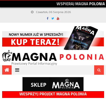
W
S
P
I
E
R
A
J
M
A
G
N
A
P
O
L
O
N
I
A
Czwartek, 06 Sierpnia 2026
WESPRZYJ PROJEKT MAGNA POLONIA