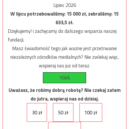
Lipiec 2026
W lipcu potrzebowaliśmy:
15 000
zł, zebraliśmy:
15
633,5
zł.
Dziękujemy! i zachęcamy do dalszego wsparcia naszej
fundacji.
Masz świadomość tego jak ważne jest przetrwanie
niezależnych ośrodków medialnych? Nie zwlekaj więc,
wspieraj nas już od teraz.
104%
Uważasz, że robimy dobrą robotę? Nie czekaj zatem
do jutra, wspieraj nas od dzisiaj.
30 zł
50 zł
100 zł