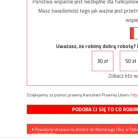
Państwa wsparcie jest niezbędne dla funkcjonow
Masz świadomość tego jak ważne jest przetrw
wspie
Uważasz, że robimy dobrą robotę? Ni
30 zł
50 zł
Zobacz kto w
Dziękujemy za pomoc prawną Kancelarii Prawnej Litwin:
http
PODOBA CI SIĘ TO CO ROBI
Nawigacja
Powalone drzewa na drodze do Morskiego Oka, w Tatr
szaleje halny