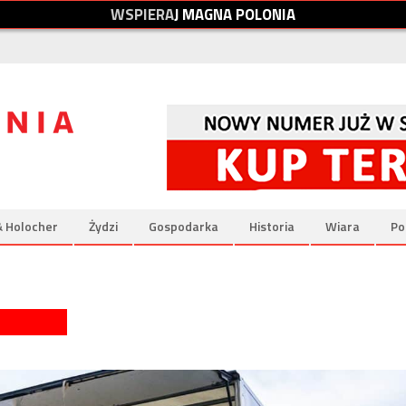
W
S
P
I
E
R
A
J
M
A
G
N
A
P
O
L
O
N
I
A
& Holocher
Żydzi
Gospodarka
Historia
Wiara
Po