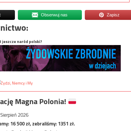
t
Obserwuj nas
Zapisz
nictwo:
t jeszcze naród polski?
ację Magna Polonia!
Sierpień 2026
jemy:
16 500
zł, zebraliśmy:
1351
zł.