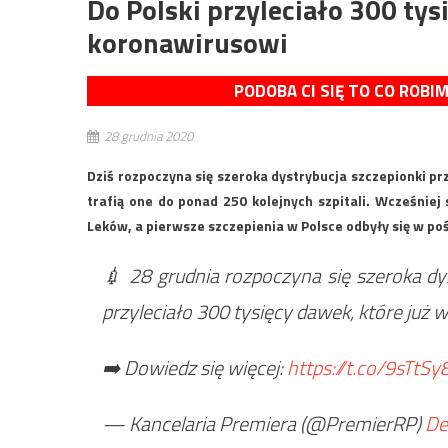
Do Polski przyleciało 300 ty
koronawirusowi
PODOBA CI SIĘ TO CO ROBI
28 grudnia 2020
Dziś rozpoczyna się szeroka dystrybucja szczepionki pr
trafią one do ponad 250 kolejnych szpitali. Wcześnie
Leków, a pierwsze szczepienia w Polsce odbyły się w poś
💉 28 grudnia rozpoczyna się szeroka dy
przyleciało 300 tysięcy dawek, które już w
➡️ Dowiedz się więcej:
https://t.co/9sTtS
— Kancelaria Premiera (@PremierRP)
De