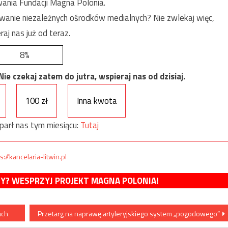
ania Fundacji Magna Polonia.
anie niezależnych ośrodków medialnych? Nie zwlekaj więc,
raj nas już od teraz.
8%
e czekaj zatem do jutra, wspieraj nas od dzisiaj.
100 zł
Inna kwota
parł nas tym miesiącu:
Tutaj
s://kancelaria-litwin.pl
MY? WESPRZYJ PROJEKT MAGNA POLONIA!
ach
Przetarg na naprawę artyleryjskiego system „pogodowego”