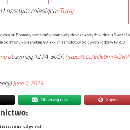
rł nas tym miesiącu:
Tutaj
 końca br. Dostawy samolotów stanowią efekt zawartych w dniu 16 wrześn
od strony koreańskiej 48 lekkich samolotów bojowych rodziny FA-50.
zne
otrzymają 12 FA-50GF.
https://t.co/EOv9mr4CNM
ency)
June 7, 2023
t
Obserwuj nas
Zapisz
nictwo:
t jeszcze naród polski?