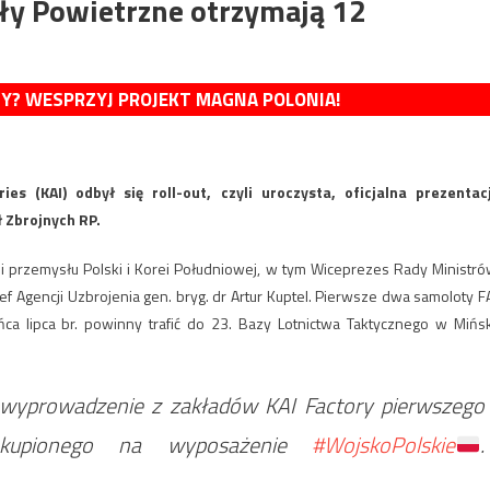
iły Powietrzne otrzymają 12
MY? WESPRZYJ PROJEKT MAGNA POLONIA!
s (KAI) odbył się roll-out, czyli uroczysta, oficjalna prezentac
 Zbrojnych RP.
a i przemysłu Polski i Korei Południowej, w tym Wiceprezes Rady Ministró
 Agencji Uzbrojenia gen. bryg. dr Artur Kuptel. Pierwsze dwa samoloty F
a lipca br. powinny trafić do 23. Bazy Lotnictwa Taktycznego w Mińs
te wyprowadzenie z zakładów KAI Factory pierwszego
kupionego na wyposażenie
#WojskoPolskie
.