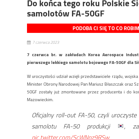
Do końca tego roku Polskie S
samolotów FA-50GF
PODOBA CI SIĘ TO CO ROBI
7 czerwca 2023
7 czerwca br. w zakładach Korea Aerospace Industrie
pierwszego lekkiego samolotu bojowego FA-50GF dla Sił
W uroczystości udział wzięli przedstawiciele rządu, wojsk
Minister Obrony Narodowej Pan Mariusz Błaszczak oraz Szef
50GF zostały już zmontowane przez producenta i do końc
Mazowieckim.
Oficjalny roll-out FA-50, czyli uroczys
samolotu FA-50 produkcji
, za
pic.twitter.com/ScWNpz9RSw