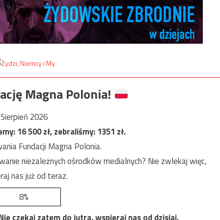
ację Magna Polonia!
Sierpień 2026
jemy:
16 500
zł, zebraliśmy:
1351
zł.
ania Fundacji Magna Polonia.
anie niezależnych ośrodków medialnych? Nie zwlekaj więc,
raj nas już od teraz.
8%
e czekaj zatem do jutra, wspieraj nas od dzisiaj.