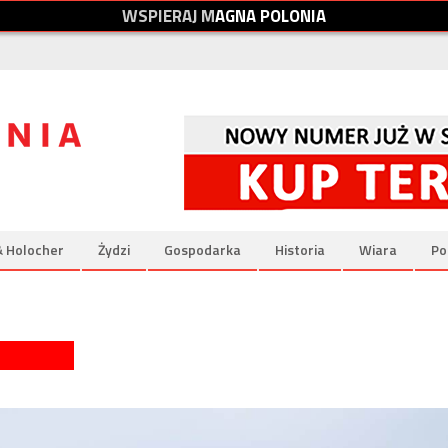
W
S
P
I
E
R
A
J
M
A
G
N
A
P
O
L
O
N
I
A
& Holocher
Żydzi
Gospodarka
Historia
Wiara
Po