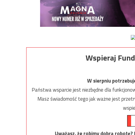
Wspieraj Fund
W sierpniu potrzebu
Państwa wsparcie jest niezbędne dla funkcjonow
Masz świadomość tego jak ważne jest przetrw
wspie
Uważasz, że robimy dobrą robotę? Ni