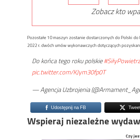
Zobacz kto wpa
Pozostałe 10 maszyn zostanie dostarczonych do Polski do
2022 r. dwóch umów wykonawczych dotyczących pozyskania 
Do końca tego roku polskie
#SiłyPowietr
pic.twitter.com/KJym30fp0T
— Agencja Uzbrojenia (@Armament_Ag
Udostępnij na FB
Twee
Wspieraj niezależne wydaw
Czy jes