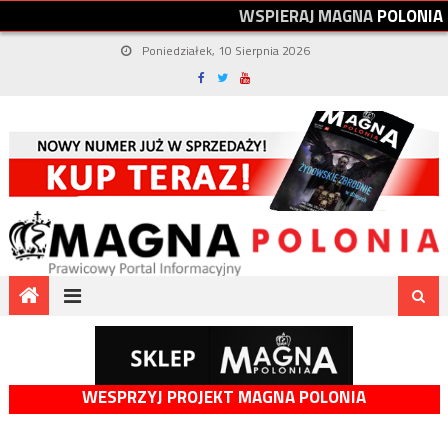
W
S
P
I
E
R
A
J
M
A
G
N
A
P
O
L
O
N
I
A
Poniedziałek, 10 Sierpnia 2026
WESPRZYJ PROJEKT MAGNA POLONIA