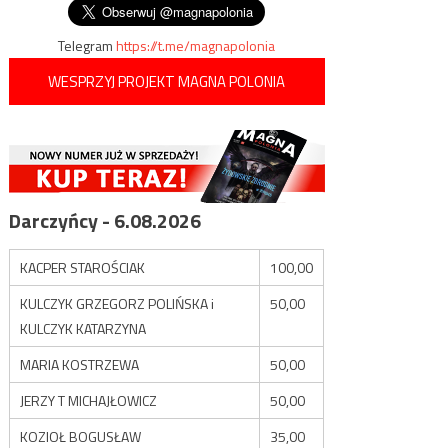
Telegram
https://t.me/magnapolonia
WESPRZYJ PROJEKT MAGNA POLONIA
Darczyńcy - 6.08.2026
KACPER STAROŚCIAK
100,00
KULCZYK GRZEGORZ POLIŃSKA i
50,00
KULCZYK KATARZYNA
MARIA KOSTRZEWA
50,00
JERZY T MICHAJŁOWICZ
50,00
KOZIOŁ BOGUSŁAW
35,00