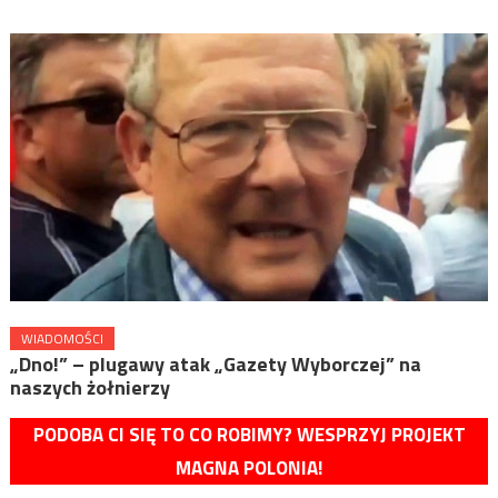
WIADOMOŚCI
„Dno!” – plugawy atak „Gazety Wyborczej” na
naszych żołnierzy
PODOBA CI SIĘ TO CO ROBIMY? WESPRZYJ PROJEKT
MAGNA POLONIA!