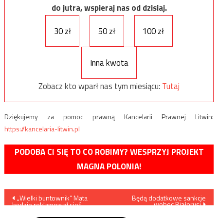
do jutra, wspieraj nas od dzisiaj.
30 zł
50 zł
100 zł
Inna kwota
Zobacz kto wparł nas tym miesiącu:
Tutaj
Dziękujemy za pomoc prawną Kancelarii Prawnej Litwin:
https://kancelaria-litwin.pl
PODOBA CI SIĘ TO CO ROBIMY? WESPRZYJ PROJEKT
MAGNA POLONIA!
Nawigacja
„Wielki buntownik” Mata
Będą dodatkowe sankcje
wobec Białorusi
będzie reklamował sieć
wpisu
McDonalds