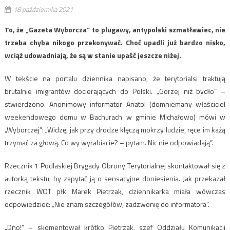
18 października 2021
To, że „Gazeta Wyborcza” to plugawy, antypolski szmatławiec, nie
trzeba chyba nikogo przekonywać. Choć upadli już bardzo nisko,
wciąż udowadniają, że są w stanie upaść jeszcze niżej.
W tekście na portalu dziennika napisano, że terytorialsi traktują
brutalnie imigrantów docierających do Polski. „Gorzej niż bydło” –
stwierdzono. Anonimowy informator Anatol (domniemany właściciel
weekendowego domu w Bachurach w gminie Michałowo) mówi w
„Wyborczej”: „Widzę, jak przy drodze klęczą mokrzy ludzie, ręce im każą
trzymać za głową. Co wy wyrabiacie? – pytam. Nic nie odpowiadają”.
Rzecznik 1 Podlaskiej Brygady Obrony Terytorialnej skontaktował się z
autorką tekstu, by zapytać ją o sensacyjne doniesienia. Jak przekazał
rzecznik WOT płk Marek Pietrzak, dziennikarka miała wówczas
odpowiedzieć: „Nie znam szczegółów, zadzwonię do informatora”.
„Dno!” – skomentował krótko Pietrzak, szef Oddziału Komunikacji