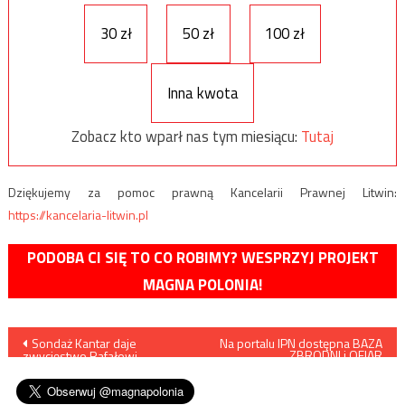
30 zł
50 zł
100 zł
Inna kwota
Zobacz kto wparł nas tym miesiącu:
Tutaj
Dziękujemy za pomoc prawną Kancelarii Prawnej Litwin:
https://kancelaria-litwin.pl
PODOBA CI SIĘ TO CO ROBIMY? WESPRZYJ PROJEKT
MAGNA POLONIA!
Nawigacja
Sondaż Kantar daje
Na portalu IPN dostępna BAZA
ZBRODNI i OFIAR
zwycięstwo Rafałowi
LUDOBÓJSTWA dokonanego
wpisu
Trzaskowskiemu
przez ukraińskich
nacjonalistów