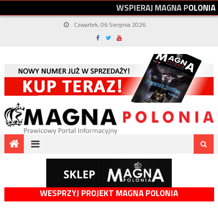
W
S
P
I
E
R
A
J
M
A
G
N
A
P
O
L
O
N
I
A
Czwartek, 06 Sierpnia 2026
WESPRZYJ PROJEKT MAGNA POLONIA