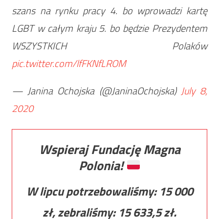
szans na rynku pracy 4. bo wprowadzi kartę
LGBT w całym kraju 5. bo będzie Prezydentem
WSZYSTKICH Polaków
pic.twitter.com/lfFKNfLROM
— Janina Ochojska (@JaninaOchojska)
July 8,
2020
Wspieraj Fundację Magna
Polonia!
W lipcu potrzebowaliśmy:
15 000
zł, zebraliśmy:
15 633,5
zł.