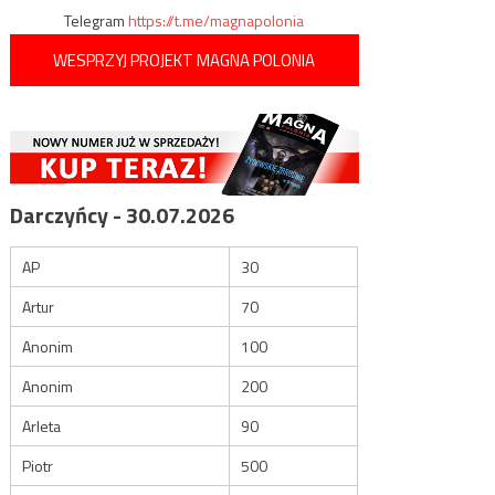
Telegram
https://t.me/magnapolonia
WESPRZYJ PROJEKT MAGNA POLONIA
Darczyńcy - 30.07.2026
AP
30
Artur
70
Anonim
100
Anonim
200
Arleta
90
Piotr
500