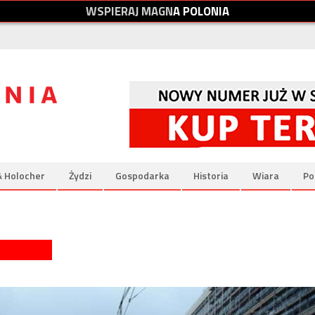
W
S
P
I
E
R
A
J
M
A
G
N
A
P
O
L
O
N
I
A
& Holocher
Żydzi
Gospodarka
Historia
Wiara
Po