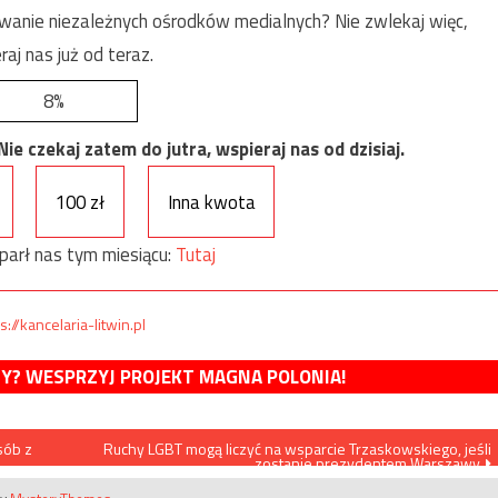
anie niezależnych ośrodków medialnych? Nie zwlekaj więc,
raj nas już od teraz.
8%
e czekaj zatem do jutra, wspieraj nas od dzisiaj.
100 zł
Inna kwota
parł nas tym miesiącu:
Tutaj
s://kancelaria-litwin.pl
MY? WESPRZYJ PROJEKT MAGNA POLONIA!
sób z
Ruchy LGBT mogą liczyć na wsparcie Trzaskowskiego, jeśli
zostanie prezydentem Warszawy