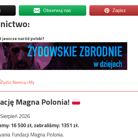
t
Obserwuj nas
Zapisz
nictwo:
t jeszcze naród polski?
ację Magna Polonia!
Sierpień 2026
jemy:
16 500
zł, zebraliśmy:
1351
zł.
ania Fundacji Magna Polonia.