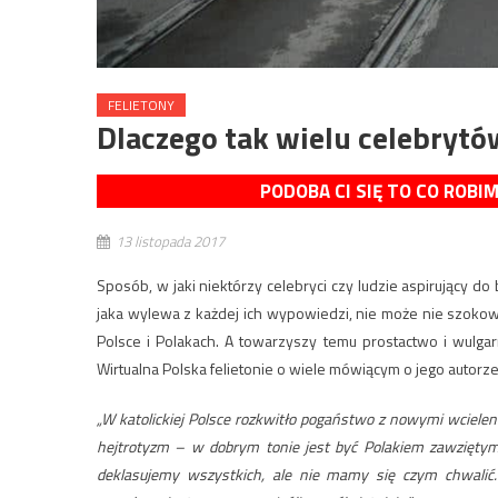
FELIETONY
Dlaczego tak wielu celebrytó
PODOBA CI SIĘ TO CO ROBI
13 listopada 2017
Sposób, w jaki niektórzy celebryci czy ludzie aspirujący do
jaka wylewa z każdej ich wypowiedzi, nie może nie szokować
Polsce i Polakach. A towarzyszy temu prostactwo i wulga
Wirtualna Polska felietonie o wiele mówiącym o jego autorze
„W katolickiej Polsce rozkwitło pogaństwo z nowymi wciele
hejtrotyzm – w dobrym tonie jest być Polakiem zawziętym
deklasujemy wszystkich, ale nie mamy się czym chwalić. 