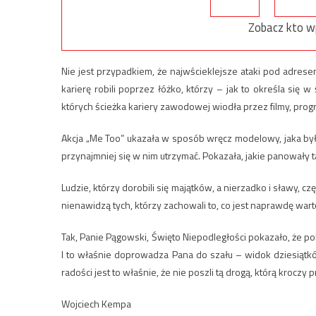
Zobacz kto w
Nie jest przypadkiem, że najwścieklejsze ataki pod adresem
karierę robili poprzez łóżko, którzy – jak to określa się w
których ścieżka kariery zawodowej wiodła przez filmy, pro
Akcja „Me Too” ukazała w sposób wręcz modelowy, jaka była
przynajmniej się w nim utrzymać. Pokazała, jakie panowały 
Ludzie, którzy dorobili się majątków, a nierzadko i sławy, cz
nienawidzą tych, którzy zachowali to, co jest naprawdę war
Tak, Panie Pągowski, Święto Niepodległości pokazało, że po
I to właśnie doprowadza Pana do szału – widok dziesiątkó
radości jest to właśnie, że nie poszli tą drogą, którą kroczy
Wojciech Kempa