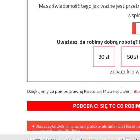
Masz świadomość tego jak ważne jest przetrw
wspie
Uważasz, że robimy dobrą robotę? Ni
30 zł
50 zł
Zobacz kto w
Dziękujemy za pomoc prawną Kancelarii Prawnej Litwin:
http
PODOBA CI SIĘ TO CO ROBI
Nawigacja
Waszczykowski o relacjach polsko-ukraińskich i liście o
zakazem wjazdu do Polski
wpisu