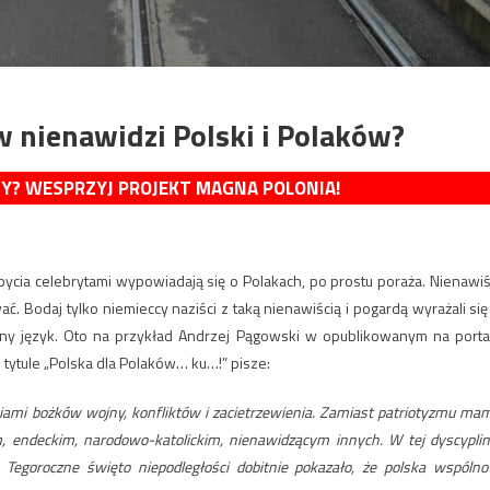
w nienawidzi Polski i Polaków?
MY? WESPRZYJ PROJEKT MAGNA POLONIA!
 bycia celebrytami wypowiadają się o Polakach, po prostu poraża. Nienawiś
. Bodaj tylko niemieccy naziści z taką nienawiścią i pogardą wyrażali się
rny język. Oto na przykład Andrzej Pągowski w opublikowanym na porta
 tytule „Polska dla Polaków… ku…!” pisze:
niami bożków wojny, konfliktów i zacietrzewienia. Zamiast patriotyzmu ma
, endeckim, narodowo-katolickim, nienawidzącym innych. W tej dyscyplin
Tegoroczne święto niepodległości dobitnie pokazało, że polska wspólno