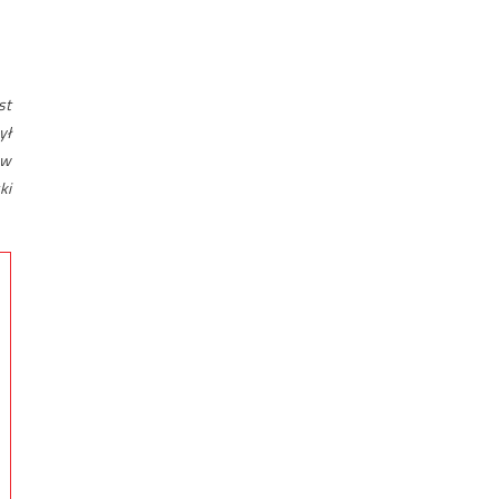
st
ył
 w
ki