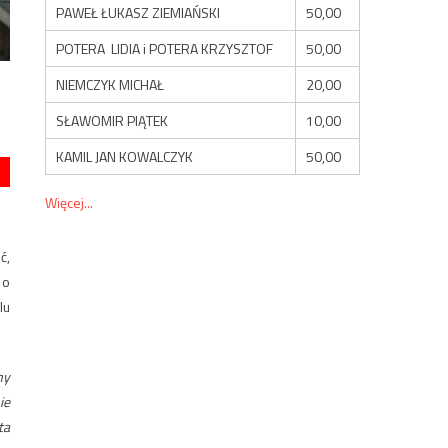
PAWEŁ ŁUKASZ ZIEMIAŃSKI
50,00
POTERA LIDIA i POTERA KRZYSZTOF
50,00
NIEMCZYK MICHAŁ
20,00
SŁAWOMIR PIĄTEK
10,00
KAMIL JAN KOWALCZYK
50,00
Więcej...
ć,
 o
lu
my
ie
ta