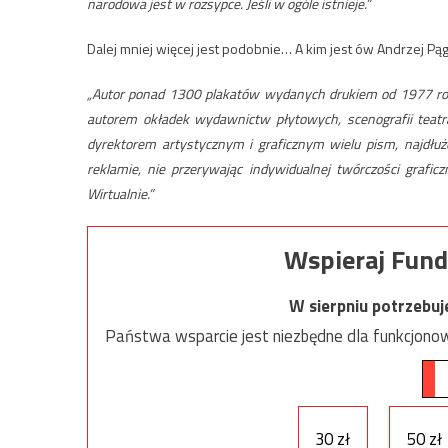
narodowa jest w rozsypce. Jeśli w ogóle istnieje.”
Dalej mniej więcej jest podobnie… A kim jest ów Andrzej Pą
„Autor ponad 1300 plakatów wydanych drukiem od 1977 roku w
autorem okładek wydawnictw płytowych, scenografii teatra
dyrektorem artystycznym i graficznym wielu pism, najdłuże
reklamie, nie przerywając indywidualnej twórczości grafic
Wirtualnie.”
Wspieraj Fund
W sierpniu potrzebu
Państwa wsparcie jest niezbędne dla funkcjonow
30 zł
50 zł