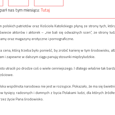
parł nas tym miesiącu:
Tutaj
 polskich patriotów oraz Kościoła Katolickiego płyną ze strony tych, któr
 świecie aktorów i aktorek – „nie bali się odważnych scen”, ze strony ludz
gramy oraz magazyny erotyczne i pornograficzne.
 cena, którą trzeba było ponieść, by zrobić karierę w tym środowisku, al
tam i zapewne w dalszym ciągu panują stosunki międzyludzkie.
ęsto utracili po drodze coś o wiele cenniejszego. I dlatego właśnie tak bard
tościowe.
lska wspólnota narodowa nie jest w rozsypce. Pokazało, że ma się świetni
w tysięcy radosnych i dumnych z bycia Polakami ludzi, dla których źródł
 przez życie Pana środowisko.