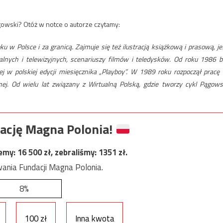
gowski? Otóż w notce o autorze czytamy:
 Polsce i za granicą. Zajmuje się też ilustracją książkową i prasową, je
lnych i telewizyjnych, scenariuszy filmów i teledysków. Od roku 1986 b
j w polskiej edycji miesięcznika „Playboy”. W 1989 roku rozpoczął pracę
znej. Od wielu lat związany z Wirtualną Polską, gdzie tworzy cykl Pągows
ację Magna Polonia!
jemy:
16 500
zł, zebraliśmy:
1351
zł.
ania Fundacji Magna Polonia.
8%
100 zł
Inna kwota