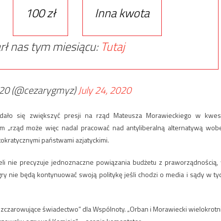
100 zł
Inna kwota
rł nas tym miesiącu:
Tutaj
020 (@cezarygmyz)
July 24, 2020
 udało się zwiększyć presji na rząd Mateusza Morawieckiego w kwest
m „rząd może więc nadal pracować nad antyliberalną alternatywą wob
tokratycznymi państwami azjatyckimi.
eli nie precyzuje jednoznaczne powiązania budżetu z praworządnością,
ęgry nie będą kontynuować swoją politykę jeśli chodzi o media i sądy w ty
ozczarowujące świadectwo” dla Wspólnoty. „Orban i Morawiecki wielokrotn