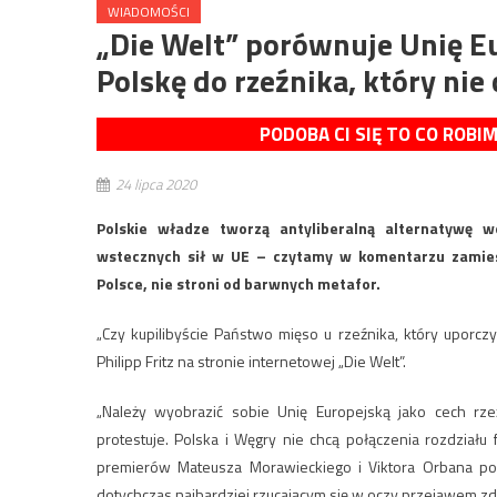
WIADOMOŚCI
„Die Welt” porównuje Unię E
Polskę do rzeźnika, który ni
PODOBA CI SIĘ TO CO ROBI
24 lipca 2020
Polskie władze tworzą antyliberalną alternatywę 
wstecznych sił w UE – czytamy w komentarzu zamiesz
Polsce, nie stroni od barwnych metafor.
„Czy kupilibyście Państwo mięso u rzeźnika, który uporcz
Philipp Fritz na stronie internetowej „Die Welt”.
„Należy wyobrazić sobie Unię Europejską jako cech rz
protestuje. Polska i Węgry nie chcą połączenia rozdział
premierów Mateusza Morawieckiego i Viktora Orbana po 
dotychczas najbardziej rzucającym się w oczy przejawem z