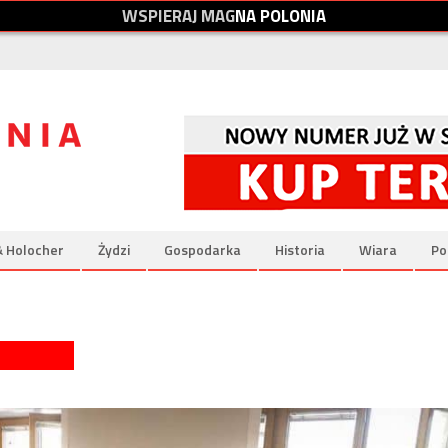
W
S
P
I
E
R
A
J
M
A
G
N
A
P
O
L
O
N
I
A
& Holocher
Żydzi
Gospodarka
Historia
Wiara
Po