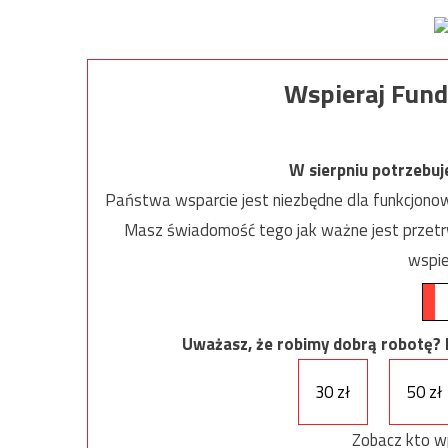
Wspieraj Fund
W sierpniu potrzebu
Państwa wsparcie jest niezbędne dla funkcjonow
Masz świadomość tego jak ważne jest przetrw
wspie
Uważasz, że robimy dobrą robotę? Ni
30 zł
50 zł
Zobacz kto w