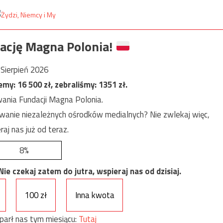
ację Magna Polonia!
Sierpień 2026
jemy:
16 500
zł, zebraliśmy:
1351
zł.
ania Fundacji Magna Polonia.
anie niezależnych ośrodków medialnych? Nie zwlekaj więc,
raj nas już od teraz.
8%
e czekaj zatem do jutra, wspieraj nas od dzisiaj.
100 zł
Inna kwota
parł nas tym miesiącu:
Tutaj