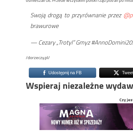
ośmieszali UE. Przede wszystkim polski rząd potrafi po mi
Swoją drogą to przyrównanie przez
@ph
brawurowe
— Cezary „Trotyl” Gmyz #AnnoDomini2
/dorzeczy.pl/
Udostępnij na FB
Twee
Wspieraj niezależne wydaw
Czy jes