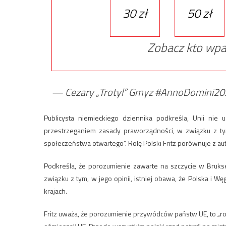
30 zł
50 zł
Zobacz kto wpa
— Cezary „Trotyl” Gmyz #AnnoDomini2
Publicysta niemieckiego dziennika podkreśla, Unii nie
przestrzeganiem zasady praworządności, w związku z ty
społeczeństwa otwartego”. Rolę Polski Fritz porównuje z au
Podkreśla, że porozumienie zawarte na szczycie w Bruks
związku z tym, w jego opinii, istniej obawa, że Polska i W
krajach.
Fritz uważa, że porozumienie przywódców państw UE, to „r