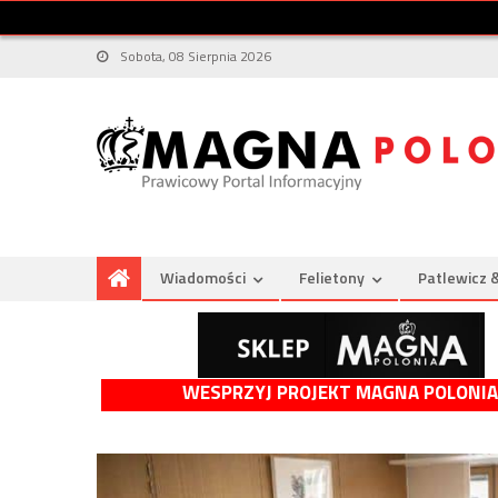
Sobota, 08 Sierpnia 2026
Wiadomości
Felietony
Patlewicz 
WESPRZYJ PROJEKT MAGNA POLONIA