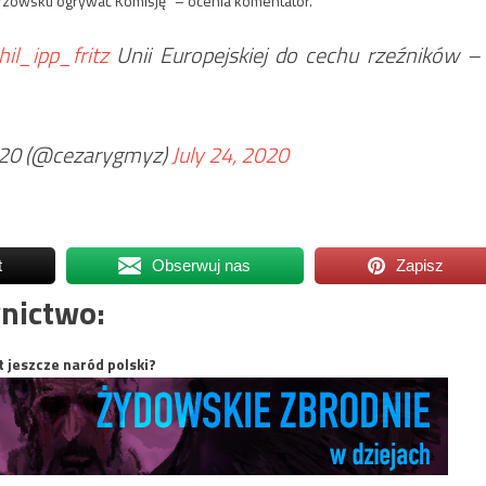
strzowsku ogrywać Komisję” – ocenia komentator.
il_ipp_fritz
Unii Europejskiej do cechu rzeźników –
020 (@cezarygmyz)
July 24, 2020
t
Obserwuj nas
Zapisz
nictwo:
t jeszcze naród polski?