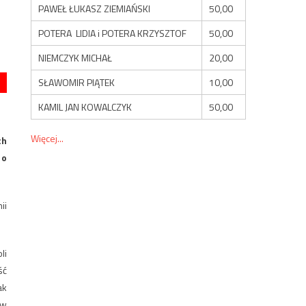
PAWEŁ ŁUKASZ ZIEMIAŃSKI
50,00
POTERA LIDIA i POTERA KRZYSZTOF
50,00
NIEMCZYK MICHAŁ
20,00
SŁAWOMIR PIĄTEK
10,00
KAMIL JAN KOWALCZYK
50,00
Więcej...
ch
 o
ii
li
ść
ak
 w