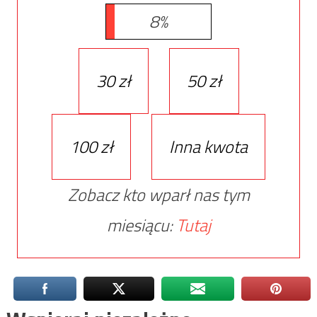
8%
30 zł
50 zł
100 zł
Inna kwota
Zobacz kto wparł nas tym
miesiącu:
Tutaj