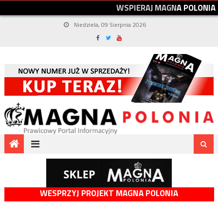
W
S
P
I
E
R
A
J
M
A
G
N
A
P
O
L
O
N
I
A
Niedziela, 09 Sierpnia 2026
WESPRZYJ PROJEKT MAGNA POLONIA