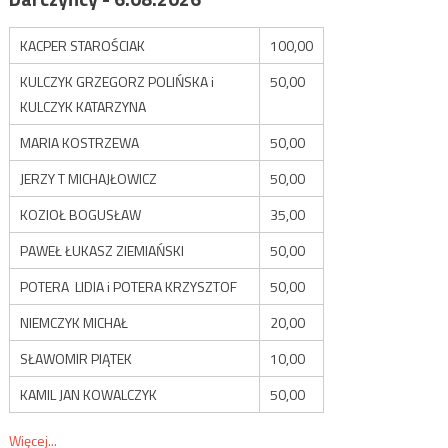
KACPER STAROŚCIAK
100,00
KULCZYK GRZEGORZ POLIŃSKA i
50,00
KULCZYK KATARZYNA
MARIA KOSTRZEWA
50,00
JERZY T MICHAJŁOWICZ
50,00
KOZIOŁ BOGUSŁAW
35,00
PAWEŁ ŁUKASZ ZIEMIAŃSKI
50,00
POTERA LIDIA i POTERA KRZYSZTOF
50,00
NIEMCZYK MICHAŁ
20,00
SŁAWOMIR PIĄTEK
10,00
KAMIL JAN KOWALCZYK
50,00
Więcej...