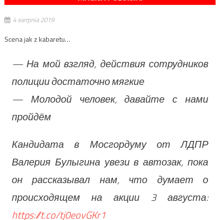
4 sierpnia 2019
Scena jak z kabaretu…
— На мой взгляд, действия сотрудников
полиции достаточно мягкие
— Молодой человек, давайте с нами
пройдём
Кандидата в Мосгордуму от ЛДПР
Валерия Булыгина увези в автозак, пока
он рассказывал нам, что думает о
происходящем на акции 3 августа:
https://t.co/tj0eovGKr1