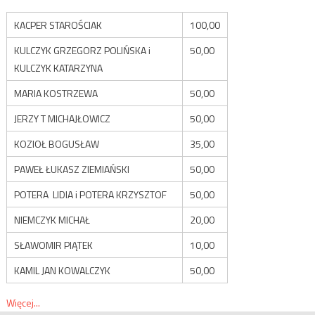
KACPER STAROŚCIAK
100,00
KULCZYK GRZEGORZ POLIŃSKA i
50,00
KULCZYK KATARZYNA
MARIA KOSTRZEWA
50,00
JERZY T MICHAJŁOWICZ
50,00
KOZIOŁ BOGUSŁAW
35,00
PAWEŁ ŁUKASZ ZIEMIAŃSKI
50,00
POTERA LIDIA i POTERA KRZYSZTOF
50,00
NIEMCZYK MICHAŁ
20,00
SŁAWOMIR PIĄTEK
10,00
KAMIL JAN KOWALCZYK
50,00
Więcej...