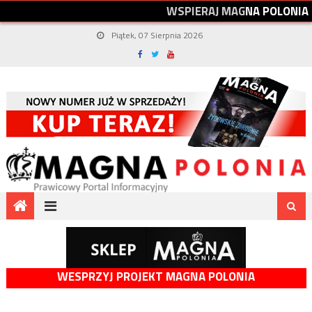
W
S
P
I
E
R
A
J
M
A
G
N
A
P
O
L
O
N
I
A
Piątek, 07 Sierpnia 2026
WESPRZYJ PROJEKT MAGNA POLONIA