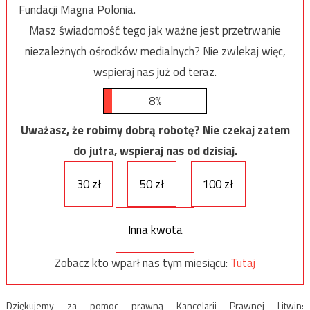
Fundacji Magna Polonia.
Masz świadomość tego jak ważne jest przetrwanie
niezależnych ośrodków medialnych? Nie zwlekaj więc,
wspieraj nas już od teraz.
8%
Uważasz, że robimy dobrą robotę? Nie czekaj zatem
do jutra, wspieraj nas od dzisiaj.
30 zł
50 zł
100 zł
Inna kwota
Zobacz kto wparł nas tym miesiącu:
Tutaj
Dziękujemy za pomoc prawną Kancelarii Prawnej Litwin: