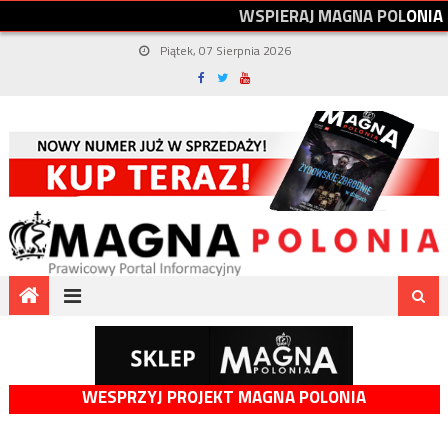
W
S
P
I
E
R
A
J
M
A
G
N
A
P
O
L
O
N
I
A
Piątek, 07 Sierpnia 2026
WESPRZYJ PROJEKT MAGNA POLONIA