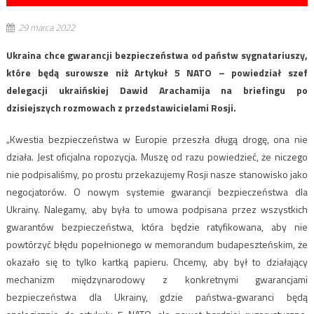
29 marca 2022
Ukraina chce gwarancji bezpieczeństwa od państw sygnatariuszy,
które będą surowsze niż Artykuł 5 NATO – powiedział szef
delegacji ukraińskiej Dawid Arachamija na briefingu po
dzisiejszych rozmowach z przedstawicielami Rosji.
„Kwestia bezpieczeństwa w Europie przeszła długą drogę, ona nie
działa. Jest oficjalna ropozycja. Muszę od razu powiedzieć, że niczego
nie podpisaliśmy, po prostu przekazujemy Rosji nasze stanowisko jako
negocjatorów. O nowym systemie gwarancji bezpieczeństwa dla
Ukrainy. Nalegamy, aby była to umowa podpisana przez wszystkich
gwarantów bezpieczeństwa, która będzie ratyfikowana, aby nie
powtórzyć błędu popełnionego w memorandum budapeszteńskim, że
okazało się to tylko kartką papieru. Chcemy, aby był to działający
mechanizm międzynarodowy z konkretnymi gwarancjami
bezpieczeństwa dla Ukrainy, gdzie państwa-gwaranci będą