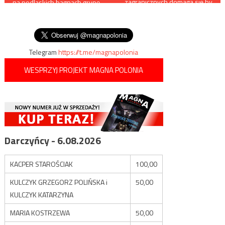
zagranicznych domaga się by
na podlaskich bagnach grupę
poszczególne państwa
wpisu
imigrantów
nazywały swoje ulice imienia
„naprowadzanych” przez
Ukrainy
aktywistów
Telegram
https://t.me/magnapolonia
WESPRZYJ PROJEKT MAGNA POLONIA
Darczyńcy - 6.08.2026
KACPER STAROŚCIAK
100,00
KULCZYK GRZEGORZ POLIŃSKA i
50,00
KULCZYK KATARZYNA
MARIA KOSTRZEWA
50,00