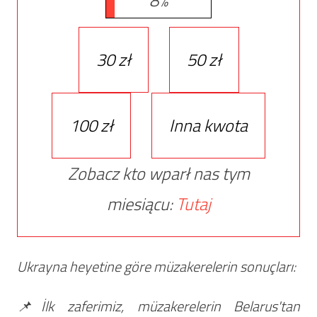
30 zł
50 zł
100 zł
Inna kwota
Zobacz kto wparł nas tym
miesiącu:
Tutaj
Ukrayna heyetine göre müzakerelerin sonuçları:
📌İlk zaferimiz, müzakerelerin Belarus'tan