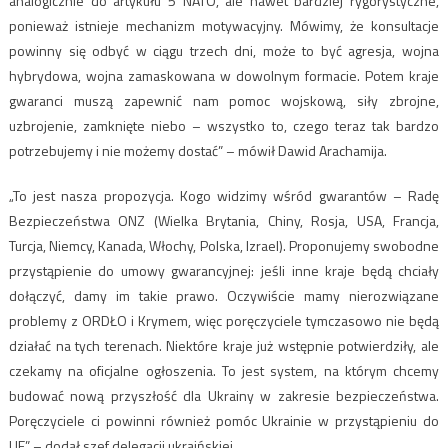
analogicznie do artykułu 5 NATO, ale nawet bardziej rygorystyczne,
ponieważ istnieje mechanizm motywacyjny. Mówimy, że konsultacje
powinny się odbyć w ciągu trzech dni, może to być agresja, wojna
hybrydowa, wojna zamaskowana w dowolnym formacie. Potem kraje
gwaranci muszą zapewnić nam pomoc wojskową, siły zbrojne,
uzbrojenie, zamknięte niebo – wszystko to, czego teraz tak bardzo
potrzebujemy i nie możemy dostać” – mówił Dawid Arachamija.
„To jest nasza propozycja. Kogo widzimy wśród gwarantów – Radę
Bezpieczeństwa ONZ (Wielka Brytania, Chiny, Rosja, USA, Francja,
Turcja, Niemcy, Kanada, Włochy, Polska, Izrael). Proponujemy swobodne
przystąpienie do umowy gwarancyjnej: jeśli inne kraje będą chciały
dołączyć, damy im takie prawo. Oczywiście mamy nierozwiązane
problemy z ORDŁO i Krymem, więc poręczyciele tymczasowo nie będą
działać na tych terenach. Niektóre kraje już wstępnie potwierdziły, ale
czekamy na oficjalne ogłoszenia. To jest system, na którym chcemy
budować nową przyszłość dla Ukrainy w zakresie bezpieczeństwa.
Poręczyciele ci powinni również pomóc Ukrainie w przystąpieniu do
UE” – dodał szef delegacji ukraińskiej.