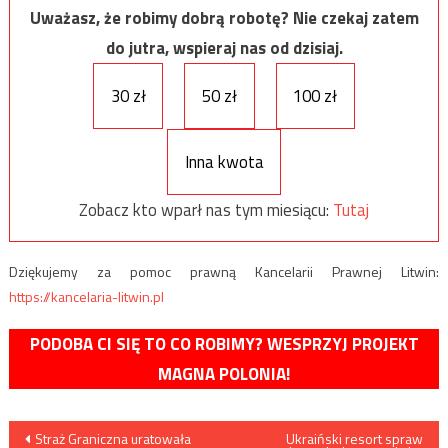
Uważasz, że robimy dobrą robotę? Nie czekaj zatem
do jutra, wspieraj nas od dzisiaj.
30 zł
50 zł
100 zł
Inna kwota
Zobacz kto wparł nas tym miesiącu:
Tutaj
Dziękujemy za pomoc prawną Kancelarii Prawnej Litwin:
https://kancelaria-litwin.pl
PODOBA CI SIĘ TO CO ROBIMY? WESPRZYJ PROJEKT
MAGNA POLONIA!
Nawigacja
Straż Graniczna uratowała
Ukraiński resort spraw