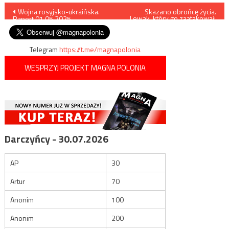
Nawigacja
Wojna rosyjsko-ukraińska.
Skazano obrońcę życia.
Lewak, który go zaatakował,
Raport 01.05.2025
uniewinniony
wpisu
Telegram
https://t.me/magnapolonia
WESPRZYJ PROJEKT MAGNA POLONIA
Darczyńcy - 30.07.2026
AP
30
Artur
70
Anonim
100
Anonim
200