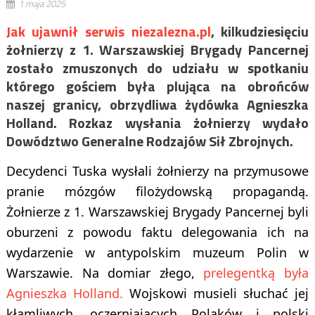
1 maja 2025
Jak ujawnił serwis niezalezna.pl
, kilkudziesięciu
żołnierzy z 1. Warszawskiej Brygady Pancernej
zostało zmuszonych do udziału w spotkaniu
którego gościem była plująca na obrońców
naszej granicy, obrzydliwa żydówka Agnieszka
Holland. Rozkaz wysłania żołnierzy wydało
Dowództwo Generalne Rodzajów Sił Zbrojnych.
Decydenci Tuska wysłali żołnierzy na przymusowe
pranie mózgów filożydowską propagandą.
Żołnierze z 1. Warszawskiej Brygady Pancernej byli
oburzeni z powodu faktu delegowania ich na
wydarzenie w antypolskim muzeum Polin w
Warszawie. Na domiar złego,
prelegentką była
Agnieszka Holland.
Wojskowi musieli słuchać jej
kłamliwych, oczerniających Polaków i polski