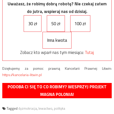
Uważasz, że robimy dobrą robotę? Nie czekaj zatem
do jutra, wspieraj nas od dzisiaj.
30 zł
50 zł
100 zł
Inna kwota
Zobacz kto wparł nas tym miesiącu:
Tutaj
Dziękujemy za pomoc prawną Kancelarii Prawnej Litwin:
https://kancelaria-litwin.pl
PODOBA CI SIĘ TO CO ROBIMY? WESPRZYJ PROJEKT
MAGNA POLONIA!
Tagged
dyzmokracja
,
lewactwo
,
polityka