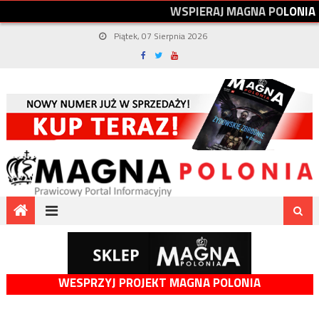
W
S
P
I
E
R
A
J
M
A
G
N
A
P
O
L
O
N
I
A
Piątek, 07 Sierpnia 2026
WESPRZYJ PROJEKT MAGNA POLONIA