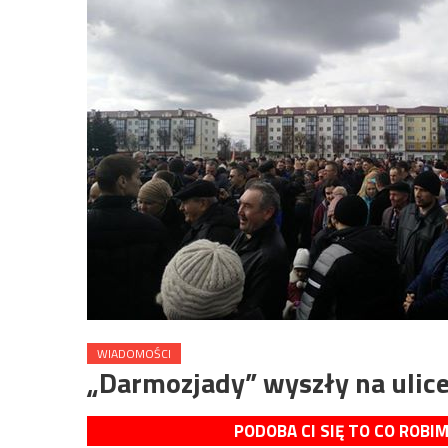
WIADOMOŚCI
„Darmozjady” wyszły na ulice
PODOBA CI SIĘ TO CO ROBI