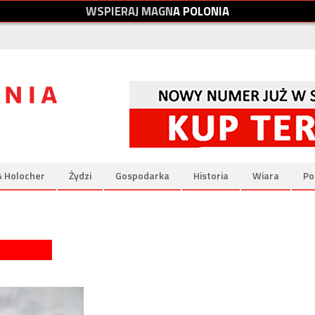
W
S
P
I
E
R
A
J
M
A
G
N
A
P
O
L
O
N
I
A
& Holocher
Żydzi
Gospodarka
Historia
Wiara
Po