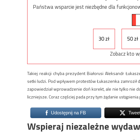
Państwa wsparcie jest niezbędne dla funkcjonow
30 zł
50 zł
Zobacz kto w
Takiej reakcji chyba prezydent Białorusi Aleksandr Łukas
setki ludzi. Pod wpływem protestów Łukaszenka zamroził d
zapowiedział wprowadzenie doń korekt, ale nie tylko nie do
liczniejsze. Coraz częściej pada przy tym żądanie ustąpienia
Udostępnij na FB
Twee
Wspieraj niezależne wydaw