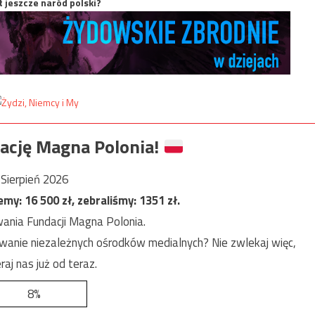
t jeszcze naród polski?
ację Magna Polonia!
Sierpień 2026
jemy:
16 500
zł, zebraliśmy:
1351
zł.
ania Fundacji Magna Polonia.
anie niezależnych ośrodków medialnych? Nie zwlekaj więc,
raj nas już od teraz.
8%