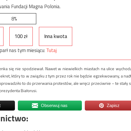
ania Fundacji Magna Polonia.
8%
100 zł
Inna kwota
parł nas tym miesiącu:
Tutaj
zenka się nie spodziewał. Nawet w niewielkich miastach na ulice wychod
ekret, który to w związku z tym przez rok nie będzie egzekwowany, a nad
prowadziło to do przerwania protestów, ale wręcz przeciwnie – te stały s
 prezydenta Białorusi.
t
Obserwuj nas
Zapisz
nictwo: