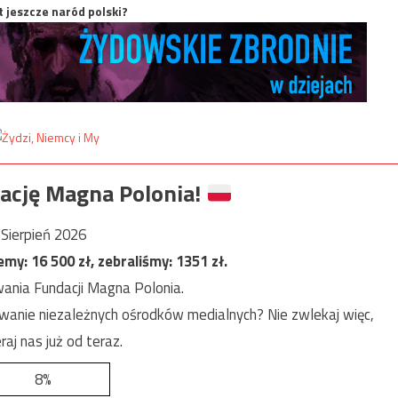
t jeszcze naród polski?
ację Magna Polonia!
Sierpień 2026
jemy:
16 500
zł, zebraliśmy:
1351
zł.
ania Fundacji Magna Polonia.
anie niezależnych ośrodków medialnych? Nie zwlekaj więc,
raj nas już od teraz.
8%