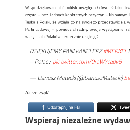
W „podziękowaniach” polityk uwzględnił również takie kw
często – bez żadnych konkretnych przyczyn.– Na samym ko
Tuska z Polski, że wzięła go na swojego przedstawiciela w
Partii Ludowej – powiedział radny. Swoje wystąpienie z
wszystkich Polaków serdecznie dziękuję”.
DZIĘKUJEMY PANI KANCLERZ
#MERKEL
‼
– Polacy.
pic.twitter.com/0raWYcadv5
— Dariusz Matecki (@DariuszMatecki)
Se
/dorzeczy.pl/
Udostępnij na FB
Twee
Wspieraj niezależne wydaw