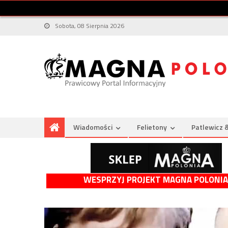
Sobota, 08 Sierpnia 2026
Wiadomości
Felietony
Patlewicz 
WESPRZYJ PROJEKT MAGNA POLONIA