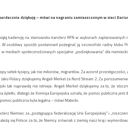
serdecznie dziękuję – mówi na nagraniu zamieszczonym w sieci Dariu
o piątą kadencję na stanowisku kanclerz RFN w wyborach zaplanowanych 
w. W osobliwy sposób postanowił pożegnać ją szczeciński radny klubu Pi
wał w mediach społecznościowych specjalne „podziękowania” dla niemiecki
py setek tysięcy, jak nie milionów, migrantów. Za wzorst przestępczości, 
 Jako Polacy dziękujemy Angeli Merkel za Nord Stream 2. Za porozumienie
ski tak naprawdę nie istnieje. Angeli Merkel dziękujemy za to, że stoczn
 żyletki, dlatego że Komisja Europejska uznała, że pomoc publiczna jest d
i pomoc publiczna była legalna – mówi Matecki.
nclerz Niemiec za „postępująca federalizację Unii Europejskiej” i „niszczen
leżą się Polsce za to, że Niemcy zrównali z ziemią nasz kraj i wymordowa