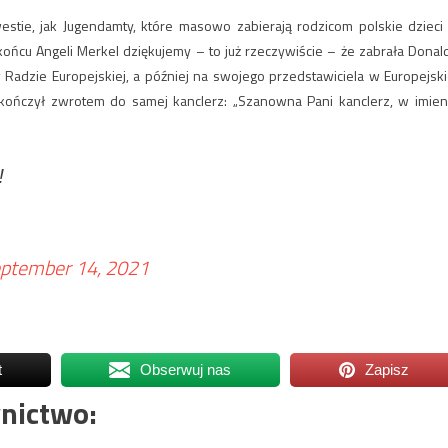
estie, jak Jugendamty, które masowo zabierają rodzicom polskie dzieci
ńcu Angeli Merkel dziękujemy – to już rzeczywiście – że zabrała Donal
 Radzie Europejskiej, a później na swojego przedstawiciela w Europejski
akończył zwrotem do samej kanclerz: „Szanowna Pani kanclerz, w imien
️
ptember 14, 2021
t
Obserwuj nas
Zapisz
nictwo: