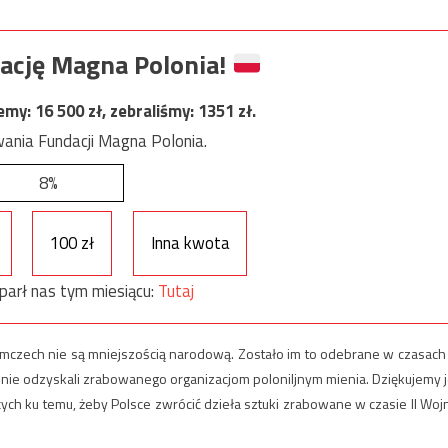
ację Magna Polonia!
jemy:
16 500
zł, zebraliśmy:
1351
zł.
ania Fundacji Magna Polonia.
8%
100 zł
Inna kwota
parł nas tym miesiącu:
Tutaj
iemczech nie są mniejszością narodową. Zostało im to odebrane w czasach I
y nie odzyskali zrabowanego organizacjom poloniljnym mienia. Dziękujemy j
ych ku temu, żeby Polsce zwrócić dzieła sztuki zrabowane w czasie II Woj