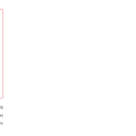
II
ej
ny