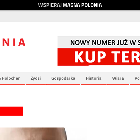
W
S
P
I
E
R
A
J
M
A
G
N
A
P
O
L
O
N
I
A
& Holocher
Żydzi
Gospodarka
Historia
Wiara
Po