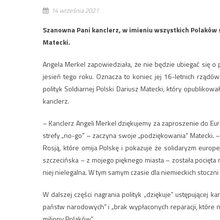
14 września 2021
Szanowna Pani kanclerz, w imieniu wszystkich Polaków 
Matecki.
Angela Merkel zapowiedziała, że nie będzie ubiegać się 
jesień tego roku. Oznacza to koniec jej 16-letnich rządó
polityk Soldiarnej Polski Dariusz Matecki, który opubliko
kanclerz.
– Kanclerz Angeli Merkel dziękujemy za zaproszenie do Euro
strefy „no-go” – zaczyna swoje „podziękowania” Matecki. –
Rosją, które omija Polskę i pokazuje że solidaryzm europej
szczecińska – z mojego pięknego miasta – została pocięta na
niej nielegalna. W tym samym czasie dla niemieckich stoczn
W dalszej części nagrania polityk „dziękuje” ustępującej ka
państw narodowych” i „brak wypłaconych reparacji, które na
miliony Polaków”.