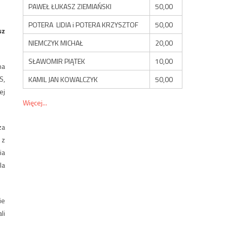
PAWEŁ ŁUKASZ ZIEMIAŃSKI
50,00
POTERA LIDIA i POTERA KRZYSZTOF
50,00
sz
NIEMCZYK MICHAŁ
20,00
SŁAWOMIR PIĄTEK
10,00
na
S,
KAMIL JAN KOWALCZYK
50,00
ej
Więcej...
za
 z
ia
la
ie
li