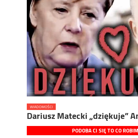
WIADOMOŚCI
Dariusz Matecki „dziękuje” A
PODOBA CI SIĘ TO CO ROBI