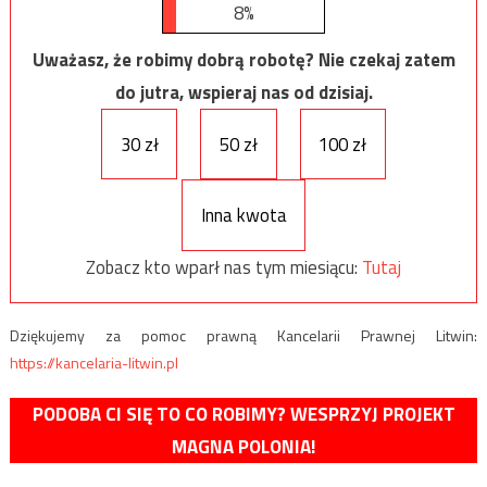
8%
Uważasz, że robimy dobrą robotę? Nie czekaj zatem
do jutra, wspieraj nas od dzisiaj.
30 zł
50 zł
100 zł
Inna kwota
Zobacz kto wparł nas tym miesiącu:
Tutaj
Dziękujemy za pomoc prawną Kancelarii Prawnej Litwin:
https://kancelaria-litwin.pl
PODOBA CI SIĘ TO CO ROBIMY? WESPRZYJ PROJEKT
MAGNA POLONIA!