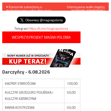
Nawigacja
Komornik oskarżony o
Intensywne walki między
wojskami armeńskimi i
molestowanie seksualne oraz
azerbejdżańskimi
wpisu
gwałcenie dłużniczek
Telegram
https://t.me/magnapolonia
WESPRZYJ PROJEKT MAGNA POLONIA
Darczyńcy - 6.08.2026
KACPER STAROŚCIAK
100,00
KULCZYK GRZEGORZ POLIŃSKA i
50,00
KULCZYK KATARZYNA
MARIA KOSTRZEWA
50,00