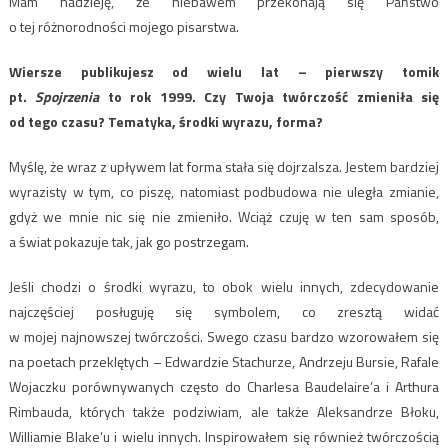
Mam nadzieję, że niebawem przekonają się Państwo
o tej różnorodności mojego pisarstwa.
Wiersze publikujesz od wielu lat – pierwszy tomik
pt.
Spojrzenia
to rok 1999. Czy Twoja
twórczość zmieniła się
od tego czasu? Tematyka, środki wyrazu, forma?
Myślę, że wraz z upływem lat forma stała się dojrzalsza. Jestem bardziej
wyrazisty w tym, co piszę, natomiast podbudowa nie uległa zmianie,
gdyż we mnie nic się nie zmieniło. Wciąż czuję w ten sam sposób,
a świat pokazuje tak, jak go postrzegam.
Jeśli chodzi o środki wyrazu, to obok wielu innych, zdecydowanie
najczęściej posługuję się symbolem, co zresztą widać
w mojej najnowszej twórczości. Swego czasu bardzo wzorowałem się
na poetach przeklętych – Edwardzie Stachurze, Andrzeju Bursie, Rafale
Wojaczku porównywanych często do Charlesa Baudelaire’a i Arthura
Rimbauda, których także podziwiam, ale także Aleksandrze Błoku,
Williamie Blake’u i wielu innych. Inspirowałem się również twórczością