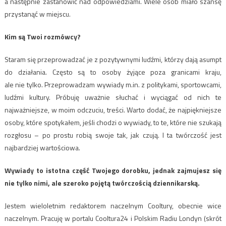
a następnie zastanowić nad odpowiedziami. Wiele osób miało szansę
przystanąć w miejscu.
Kim są Twoi rozmówcy?
Staram się przeprowadzać je z pozytywnymi ludźmi, którzy dają asumpt
do działania. Często są to osoby żyjące poza granicami kraju,
ale nie tylko. Przeprowadzam wywiady m.in. z politykami, sportowcami,
ludźmi kultury. Próbuję uważnie słuchać i wyciągać od nich te
najważniejsze, w moim odczuciu, treści. Warto dodać, że najpiękniejsze
osoby, które spotykałem, jeśli chodzi o wywiady, to te, które nie szukają
rozgłosu – po prostu robią swoje tak, jak czują. I ta twórczość jest
najbardziej wartościowa.
Wywiady to istotna część Twojego dorobku, jednak zajmujesz się
nie tylko nimi, ale szeroko
pojętą twórczością dziennikarską.
Jestem wieloletnim redaktorem naczelnym Cooltury, obecnie wice
naczelnym. Pracuję w portalu Cooltura24 i Polskim Radiu Londyn (skrót