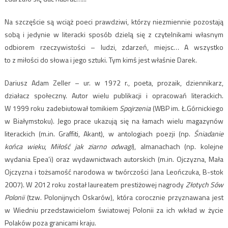
Na szczęście są wciąż poeci prawdziwi, którzy niezmiennie pozostają
sobą i jedynie w literacki sposób dzielą się z czytelnikami własnym
odbiorem rzeczywistości – ludzi, zdarzeń, miejsc… A wszystko
to z miłości do słowa i jego sztuki. Tym kimś jest właśnie Darek.
Dariusz Adam Zeller – ur. w 1972 r., poeta, prozaik, dziennikarz,
działacz społeczny. Autor wielu publikacji i opracowań literackich.
W 1999 roku zadebiutował tomikiem
Spojrzenia
(WBP im. Ł.Górnickiego
w Białymstoku). Jego prace ukazują się na łamach wielu magazynów
literackich (m.in. Graffiti, Akant), w antologiach poezji (np.
Śniadanie
końca wieku
,
Miłość jak ziarno odwagi
), almanachach (np. kolejne
wydania Epea’i) oraz wydawnictwach autorskich (m.in. Ojczyzna, Mała
Ojczyzna i tożsamość narodowa w twórczości Jana Leończuka, B-stok
2007). W 2012 roku został laureatem prestiżowej nagrody
Złotych Sów
Polonii
(tzw. Polonijnych Oskarów), która corocznie przyznawana jest
w Wiedniu przedstawicielom światowej Polonii za ich wkład w życie
Polaków poza granicami kraju.