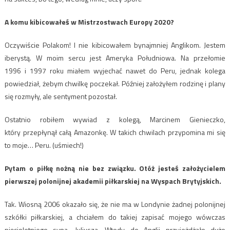
A komu kibicowałeś w Mistrzostwach Europy 2020?
Oczywiście Polakom! I nie kibicowałem bynajmniej Anglikom. Jestem
iberystą. W moim sercu jest Ameryka Południowa. Na przełomie
1996 i 1997 roku miałem wyjechać nawet do Peru, jednak kolega
powiedział, żebym chwilkę poczekał. Później założyłem rodzinę i plany
się rozmyły, ale sentyment pozostał.
Ostatnio robiłem wywiad z kolegą, Marcinem Gienieczko,
który przepłynął całą Amazonkę. W takich chwilach przypomina mi się
to moje… Peru. (uśmiech!)
Pytam o piłkę nożną nie bez związku. Otóż jesteś założycielem
pierwszej polonijnej akademii
piłkarskiej na Wyspach Brytyjskich.
Tak. Wiosną 2006 okazało się, że nie ma w Londynie żadnej polonijnej
szkółki piłkarskiej, a chciałem do takiej zapisać mojego wówczas
pięcioletniego syna, Juliusza. Wtedy do Anglii przyjeżdżało dużo