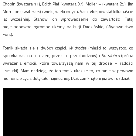
Chopin (kwatera 11), Edith Piaf (kwatera 97), Molier – (kwatera 25), Jim
Morrison (kwatera 6) i wielu, wielu innych. Sam tytuł powstał kilkanaście
lat wcześniej. Stanowi on wprowadzenie do zawartości. Tutaj
moje ponowne ogromne ukłony na Łucji Dudzińskiej (Wydawnictwo
Font).
Tomik składa się z dwóch części:
W drodze
(mieści to wszystko, co
spotyka nas na co dzień; przez co przechodzimy) i
Ku słońcu
(próba
wyrażenia emocji, które towarzyszą nam w tej drodze – radości
i smutki). Mam nadzieję, że ten tomik ukazuje to, co mnie w pewnym
momencie życia dotykało najmocniej. Dziś zamknąłem już ów rozdział.