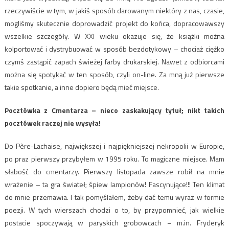
rzeczywiście w tym, w jakiś sposób darowanym niektóry z nas, czasie,
mogliśmy skutecznie doprowadzić projekt do końca, dopracowawszy
wszelkie szczegóły. W XXI wieku okazuje się, że książki można
kolportować i dystrybuować w sposób bezdotykowy – chociaż ciężko
czymś zastąpić zapach świeżej farby drukarskiej. Nawet z odbiorcami
można się spotykać w ten sposób, czyli on-line. Za mną już pierwsze
takie spotkanie, a inne dopiero będą mieć miejsce.
Pocztówka z Cmentarza – nieco zaskakujący tytuł; nikt takich
pocztówek raczej nie wysyła!
Do Père-Lachaise, największej i najpiękniejszej nekropolii w Europie,
po praz pierwszy przybyłem w 1995 roku. To magiczne miejsce. Mam
słabość do cmentarzy. Pierwszy listopada zawsze robił na mnie
wrażenie – ta gra świateł; śpiew lampionów! Fascynujące!!! Ten klimat
do mnie przemawia. I tak pomyślałem, żeby dać temu wyraz w formie
poezji. W tych wierszach chodzi o to, by przypomnieć, jak wielkie
postacie spoczywają w paryskich grobowcach – m.in. Fryderyk