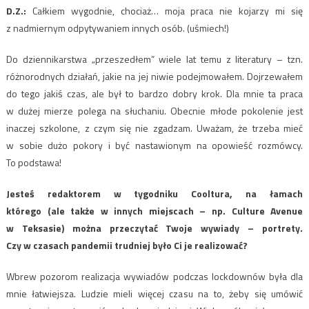
D.Z.:
Całkiem wygodnie, chociaż… moja praca nie kojarzy mi się
z nadmiernym odpytywaniem innych osób. (uśmiech!)
Do dziennikarstwa „przeszedłem” wiele lat temu z literatury – tzn.
różnorodnych działań, jakie na jej niwie podejmowałem. Dojrzewałem
do tego jakiś czas, ale był to bardzo dobry krok. Dla mnie ta praca
w dużej mierze polega na słuchaniu. Obecnie młode pokolenie jest
inaczej szkolone, z czym się nie zgadzam. Uważam, że trzeba mieć
w sobie dużo pokory i być nastawionym na opowieść rozmówcy.
To podstawa!
Jesteś redaktorem w tygodniku Cooltura, na łamach
którego (ale także w innych miejscach –
np. Culture Avenue
w Teksasie) można przeczytać Twoje wywiady – portrety.
Czy w czasach pandemii trudniej było Ci je realizować?
Wbrew pozorom realizacja wywiadów podczas lockdownów była dla
mnie łatwiejsza. Ludzie mieli więcej czasu na to, żeby się umówić