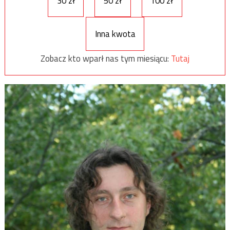
30 zł
50 zł
100 zł
Inna kwota
Zobacz kto wparł nas tym miesiącu:
Tutaj