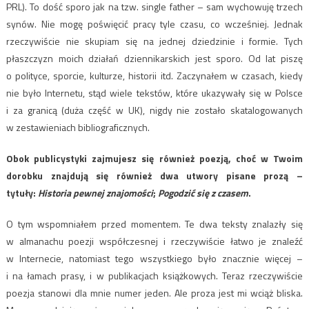
PRL). To dość sporo jak na tzw. single father – sam wychowuję trzech
synów. Nie mogę poświęcić pracy tyle czasu, co wcześniej. Jednak
rzeczywiście nie skupiam się na jednej dziedzinie i formie. Tych
płaszczyzn moich działań dziennikarskich jest sporo. Od lat piszę
o polityce, sporcie, kulturze, historii itd. Zaczynałem w czasach, kiedy
nie było Internetu, stąd wiele tekstów, które ukazywały się w Polsce
i za granicą (duża część w UK), nigdy nie zostało skatalogowanych
w zestawieniach bibliograficznych.
Obok publicystyki zajmujesz się również poezją, choć w Twoim
dorobku znajdują się również
dwa utwory pisane prozą –
tytuły:
Historia pewnej znajomości
;
Pogodzić się z czasem
.
O tym wspomniałem przed momentem. Te dwa teksty znalazły się
w almanachu poezji współczesnej i rzeczywiście łatwo je znaleźć
w Internecie, natomiast tego wszystkiego było znacznie więcej –
i na łamach prasy, i w publikacjach książkowych. Teraz rzeczywiście
poezja stanowi dla mnie numer jeden. Ale proza jest mi wciąż bliska.