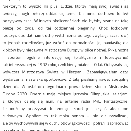
Niektórym to wyszło na plus. Ludzie, którzy mają swój świat i są
twórczy, mogli pełniej oddać się temu. Dla mnie duchowo to był
pozytywny czas. W innych okolicznościach nie byłoby szans na taką
pauzę od życia, od tej codziennej bieganiny. Choć lockdown
rzeczywiście dał nam trochę wytchnienia od tego „wyścigu szczurów”,
to jednak chcielibyśmy już wrócić do normalności. Jej namiastką dla
kibiców były niedawne Mistrzostwa Europy w piłce nożnej. Piłką nożną
i sportem ogólnie interesuję się (praktycznie i teoretycznie)
tak intensywniej w 1982 roku, czyli kiedy miałem 10 lat. Odbywały się
wówczas Mistrzostwa Świata w Hiszpanii. Zapamiętywałem daty,
wydarzenia, nazwiska sportowców. Z tatą pisaliśmy nawet specjalny
dziennik. W ostatnich tygodniach prowadziłem studio Mistrzostw
Europy 2020. Obecnie mają miejsce Igrzyska Olimpijskie, relacjami
z których dzielę się m.in. na antenie radia PRL. Fantastyczne,
że możemy przeżywać te emocje. Sport jest czymś absolutnie
cudownym. Wpoiłem to też moim synom – nie dla rywalizacji,
ale by wychowywali się w duchu obowiązkowości i potrafili zapracować
na sukces, bo tego, według mnie, uczy sport.