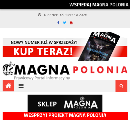
W
S
P
I
E
R
A
J
M
A
G
N
A
P
O
L
O
N
I
A
Niedziela, 09 Sierpnia 2026
WESPRZYJ PROJEKT MAGNA POLONIA