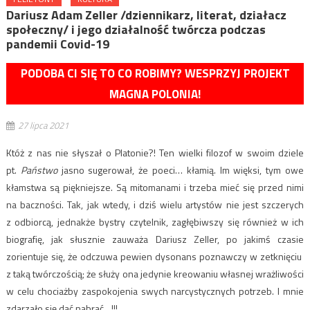
Dariusz Adam Zeller /dziennikarz, literat, działacz
społeczny/ i jego działalność twórcza podczas
pandemii Covid-19
PODOBA CI SIĘ TO CO ROBIMY? WESPRZYJ PROJEKT
MAGNA POLONIA!
27 lipca 2021
Któż z nas nie słyszał o Platonie?! Ten wielki filozof w swoim dziele
pt.
Państwo
jasno sugerował, że poeci… kłamią. Im więksi, tym owe
kłamstwa są piękniejsze. Są mitomanami i trzeba mieć się przed nimi
na baczności. Tak, jak wtedy, i dziś wielu artystów nie jest szczerych
z odbiorcą, jednakże bystry czytelnik, zagłębiwszy się również w ich
biografię, jak słusznie zauważa Dariusz Zeller, po jakimś czasie
zorientuje się, że odczuwa pewien dysonans poznawczy w zetknięciu
z taką twórczością; że służy ona jedynie kreowaniu własnej wrażliwości
w celu chociażby zaspokojenia swych narcystycznych potrzeb. I mnie
zdarzało się dać nabrać…!!!