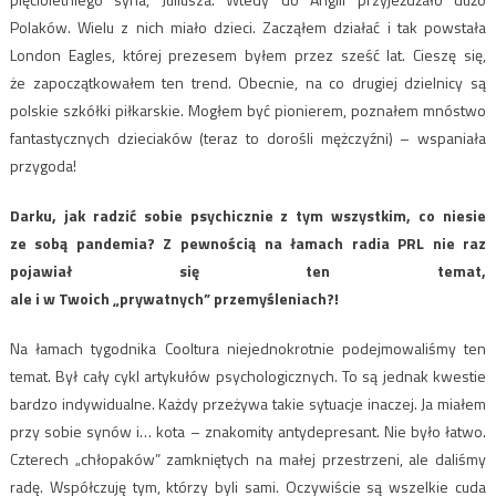
Polaków. Wielu z nich miało dzieci. Zacząłem działać i tak powstała
London Eagles, której prezesem byłem przez sześć lat. Cieszę się,
że zapoczątkowałem ten trend. Obecnie, na co drugiej dzielnicy są
polskie szkółki piłkarskie. Mogłem być pionierem, poznałem mnóstwo
fantastycznych dzieciaków (teraz to dorośli mężczyźni) – wspaniała
przygoda!
Darku, jak radzić sobie psychicznie z tym wszystkim, co niesie
ze sobą pandemia? Z pewnością
na łamach radia PRL nie raz
pojawiał się ten temat,
ale i w Twoich „prywatnych”
przemyśleniach?!
Na łamach tygodnika Cooltura niejednokrotnie podejmowaliśmy ten
temat. Był cały cykl artykułów psychologicznych. To są jednak kwestie
bardzo indywidualne. Każdy przeżywa takie sytuacje inaczej. Ja miałem
przy sobie synów i… kota – znakomity antydepresant. Nie było łatwo.
Czterech „chłopaków” zamkniętych na małej przestrzeni, ale daliśmy
radę. Współczuję tym, którzy byli sami. Oczywiście są wszelkie cuda