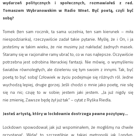
wydarzeń politycznych i
społecznych, rozmawiałeś z red.
Tomaszem Wybranowskim w Radio Wnet. Być poetą, czyli
być
sobą?
Tomek (ten sam rocznik, ta sama uczelnia, ten sam kierunek – miła
niespodzianka), rzeczywiście zadał takie pytanie. Myślę, że i On, i ja
jesteśmy w takim wieku, że nie musimy już nakładać żadnych masek.
Staramy się w racjonalne ramy ubrać to, co w nas najlepsze. Oczywiście
potrzebna jest odrobina literackiej fantazji. Nie mówię, o wymyśleniu
światów równoległych, ale dzieleniu się tym swoim z innymi. Tak, być
poetą to być sobą! Człowiek w życiu podejmuje się różnych ról. Jedne
wychodzą lepiej, drugie gorzej. Jeśli chodzi o mnie jako poetę, nie silę
się na nic; czuję to w sobie; jestem jaki jestem. „Ja już nigdy się
nie zmienię, Zawsze będę żył już tak” – cytat z Ryśka Riedla.
Jesteś artystą, który w lockdownie dostrzega pewne pozytywy…
Lockdown spowodował, jak już wspominałem, że mogliśmy na chwile
przystanąć. Widać to szczególnie w takiej metropolii jak Londyn.