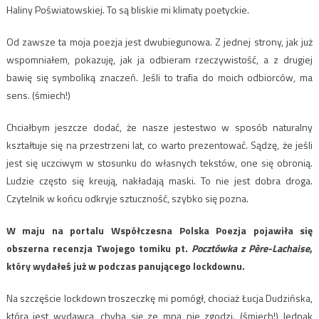
Haliny Poświatowskiej. To są bliskie mi klimaty poetyckie.
Od zawsze ta moja poezja jest dwubiegunowa. Z jednej strony, jak już
wspomniałem, pokazuję, jak ja odbieram rzeczywistość, a z drugiej
bawię się symboliką znaczeń. Jeśli to trafia do moich odbiorców, ma
sens. (śmiech!)
Chciałbym jeszcze dodać, że nasze jestestwo w sposób naturalny
kształtuje się na przestrzeni lat, co warto prezentować. Sądzę, że jeśli
jest się uczciwym w stosunku do własnych tekstów, one się obronią.
Ludzie często się kreują, nakładają maski. To nie jest dobra droga.
Czytelnik w końcu odkryje sztuczność, szybko się pozna.
W maju na portalu Współczesna Polska Poezja pojawiła się
obszerna recenzja Twojego tomiku
pt.
Pocztówka z Père-Lachaise
,
który wydałeś już w podczas panującego lockdownu.
Na szczęście lockdown troszeczkę mi pomógł, chociaż Łucja Dudzińska,
która jest wydawcą, chyba się ze mną nie zgodzi. (śmiech!) Jednak