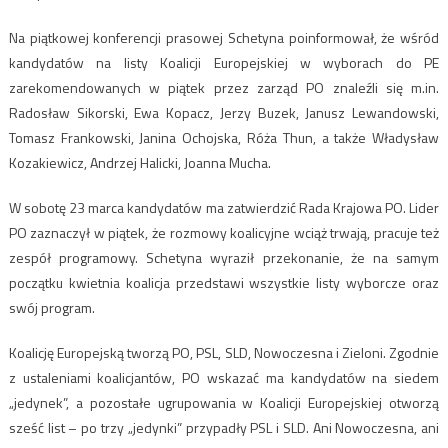
Na piątkowej konferencji prasowej Schetyna poinformował, że wśród
kandydatów na listy Koalicji Europejskiej w wyborach do PE
zarekomendowanych w piątek przez zarząd PO znaleźli się m.in.
Radosław Sikorski, Ewa Kopacz, Jerzy Buzek, Janusz Lewandowski,
Tomasz Frankowski, Janina Ochojska, Róża Thun, a także Władysław
Kozakiewicz, Andrzej Halicki, Joanna Mucha.
W sobotę 23 marca kandydatów ma zatwierdzić Rada Krajowa PO. Lider
PO zaznaczył w piątek, że rozmowy koalicyjne wciąż trwają, pracuje też
zespół programowy. Schetyna wyraził przekonanie, że na samym
początku kwietnia koalicja przedstawi wszystkie listy wyborcze oraz
swój program.
Koalicję Europejską tworzą PO, PSL, SLD, Nowoczesna i Zieloni. Zgodnie
z ustaleniami koalicjantów, PO wskazać ma kandydatów na siedem
„jedynek”, a pozostałe ugrupowania w Koalicji Europejskiej otworzą
sześć list – po trzy „jedynki” przypadły PSL i SLD. Ani Nowoczesna, ani