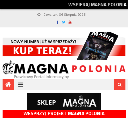
W
S
P
I
E
R
A
J
M
A
G
N
A
P
O
L
O
N
I
A
Czwartek, 06 Sierpnia 2026
WESPRZYJ PROJEKT MAGNA POLONIA