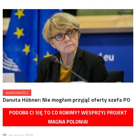
WIADOMOŚCI
Danuta Hübner: Nie mogłam przyjąć oferty szefa PO
PODOBA CI SIĘ TO CO ROBIMY? WESPRZYJ PROJEKT
MAGNA POLONIA!
16 marca 2019