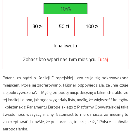
104%
30 zł
50 zł
100 zł
Inna kwota
Zobacz kto wparł nas tym miesiącu:
Tutaj
Pytana, co sądzi o Koalicji Europejskiej i czy czuje się pokrzywdzona
miejscem, które jej zaoferowano, Hübner odpowiedziała, że „nie czuje
się pokrzywdzona”. – Myślę, że podejmując decyzję o takim charakterze
tej koalicji i o tym, jak będą wyglądały listy, myślę, że większość kolegów
i koleżanek z Parlamentu Europejskiego z Platformy Obywatelskiej taką
świadomość wszyscy mamy. Natomiast to nie oznacza, że musimy to
zaakceptować. Ja myślę, że postaram się inaczej służyć Polsce – mówiła
europosłanka.