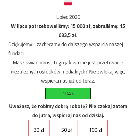
Lipiec 2026
W lipcu potrzebowaliśmy:
15 000
zł, zebraliśmy:
15
633,5
zł.
Dziękujemy! i zachęcamy do dalszego wsparcia naszej
fundacji.
Masz świadomość tego jak ważne jest przetrwanie
niezależnych ośrodków medialnych? Nie zwlekaj więc,
wspieraj nas już od teraz.
104%
Uważasz, że robimy dobrą robotę? Nie czekaj zatem
do jutra, wspieraj nas od dzisiaj.
30 zł
50 zł
100 zł