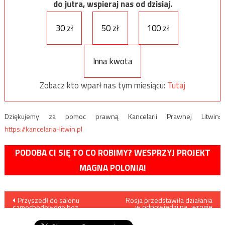
do jutra, wspieraj nas od dzisiaj.
30 zł
50 zł
100 zł
Inna kwota
Zobacz kto wparł nas tym miesiącu:
Tutaj
Dziękujemy za pomoc prawną Kancelarii Prawnej Litwin:
https://kancelaria-litwin.pl
PODOBA CI SIĘ TO CO ROBIMY? WESPRZYJ PROJEKT
MAGNA POLONIA!
Nawigacja
Przyszedł do salonu
Rosja przedstawiła działania
w odpowiedzi na „wrogie
samochodowego bez
działania USA”
wpisu
maseczki?