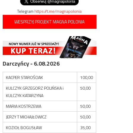
Telegram
https://t.me/magnapolonia
WESPRZYJ PROJEKT MAGNA POLONIA
Darczyńcy - 6.08.2026
KACPER STAROŚCIAK
100,00
KULCZYK GRZEGORZ POLIŃSKA i
50,00
KULCZYK KATARZYNA
MARIA KOSTRZEWA
50,00
JERZY T MICHAJŁOWICZ
50,00
KOZIOŁ BOGUSŁAW
35,00