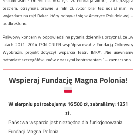
reklamowanie Orlenu ok. 600 tys. zł. Fundacja aktora, zarządzająca
teatrem, otrzymała prawie 3 mln zł. Aktor brał też udział m.in. w
wyjazdach na rajd Dakar, który odbywał się w Ameryce Południowej –
podkreślono.
Paliwowy koncern w odpowiedzi na pytania dziennika przyznał, że „w
latach 2011–2014 PKN ORLEN współpracował z Fundacją Odkrywcy
Wyobraźni, projekt dotyczył wsparcia Teatru IMKA”. „Nie ujawniamy
natomiast szczegółów umów z naszymi kontrahentami” – zaznaczono.
Wspieraj Fundację Magna Polonia!
W sierpniu potrzebujemy:
16 500
zł, zebraliśmy:
1351
zł.
Państwa wsparcie jest niezbędne dla funkcjonowania
Fundacji Magna Polonia.