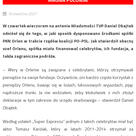
MAGNA POLONIA!
16 kwietnia 2021
W czwartek wieczorem na antenie Wiadomości TVP Daniel Obajtek
odniósł się do tego, w jaki sposób dysponowano środkami spółki
PKN Orlen w trakcie rządów koalicji PO-PSL. Jak stwierdził obecny
szef Orlenu, spółka miała finansować celebrytów, ich fundacje, a
także zagraniczne podróże.
– Afery w Orlenie są związane z celebrytami, którzy otrzymywali
pieniądze na swoje fundacje. Oczywiście, oni bardzo często korzystali z
pieniędzy Orlenu, bawiąc się w lożach, luksusowych wyjazdach, pijąc
najdroższe trunki. Ja nie widziałem, żeby ktokolwiek z nich złożył
deklaracje w tym zakresie do urzędu skarbowego – stwierdził Daniel
Obajtek.
Według ustaleń „Super Expressu” jednym z takich celebrytów miał być
aktor Tomasz Karolak, który w latach 2011-2014 otrzymał za