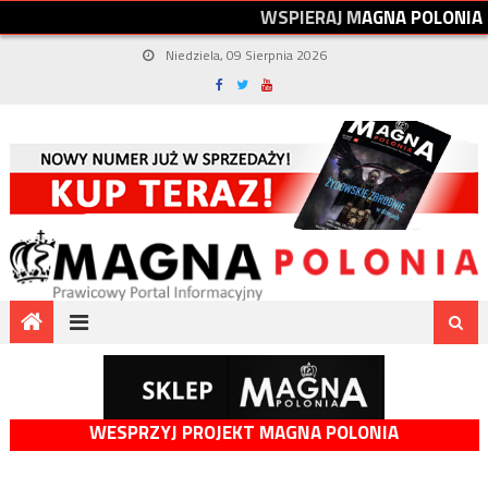
W
S
P
I
E
R
A
J
M
A
G
N
A
P
O
L
O
N
I
A
Niedziela, 09 Sierpnia 2026
WESPRZYJ PROJEKT MAGNA POLONIA