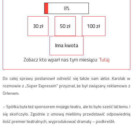
8%
30 zł
50 zł
100 zł
Inna kwota
Zobacz kto wparł nas tym miesiącu:
Tutaj
Do całej sprawy postanowił odnieść się także sam aktor. Karolak w
rozmowie z „Super Expresem” przyznał, że był związany reklamowo z
Orlenem.
– Spółka była też sponsorem mojego teatru, ale to było sześć lat temu. I
się skończyło. Zgodnie z umową mieliśmy przedstawić odpowiednią
ilość premier teatralnych, wyprodukować dramaty – podkreślił.