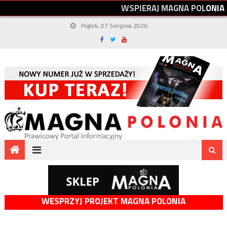
W
S
P
I
E
R
A
J
M
A
G
N
A
P
O
L
O
N
I
A
Piątek, 07 Sierpnia 2026
WESPRZYJ PROJEKT MAGNA POLONIA