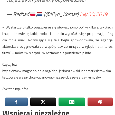
— Redbad
|
(@Klyn_Komar)
July 30, 2019
– Wystarczyło tylko pojawienie się słowa „homofob” w kilku artykułach
i na podstawie tej łatki produkcja serialu wycofała się z propozycji, którą
dla mnie mieli. Rozwijająca się fala hejtu spowodowała, że agencja
aktorska zrezygnowała ze współpracy ze mną ze względu na „interes
firmy” – mówił w sierpniu w rozmowie z portalem tvp.info.
Czytaj też:
https://www.magnapolonia.org/abp-jedraszewski-neomarksistowska-
teczowa-zaraza-chce-opanowac-nasze-dusze-serca-i-umysly/
/twitter. tvp.info/
Wspieraj niezależne