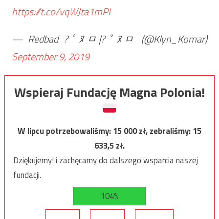
https://t.co/vqWJta1mPI
— Redbad ?￰ﾟﾇﾱ|?￰ﾟﾇﾱ (@Klyn_Komar)
September 9, 2019
Wspieraj Fundację Magna Polonia!
W lipcu potrzebowaliśmy:
15 000
zł, zebraliśmy:
15
633,5
zł.
Dziękujemy! i zachęcamy do dalszego wsparcia naszej
fundacji.
104%