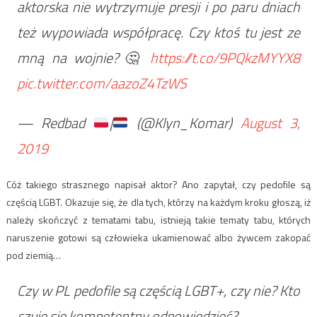
aktorska nie wytrzymuje presji i po paru dniach
też wypowiada współpracę. Czy ktoś tu jest ze
mną na wojnie?🤔
https://t.co/9PQkzMYYX8
pic.twitter.com/aazoZ4TzWS
— Redbad
|
(@Klyn_Komar)
August 3,
2019
Cóż takiego strasznego napisał aktor? Ano zapytał, czy pedofile są
częścią LGBT. Okazuje się, że dla tych, którzy na każdym kroku głoszą, iż
należy skończyć z tematami tabu, istnieją takie tematy tabu, których
naruszenie gotowi są człowieka ukamienować albo żywcem zakopać
pod ziemią…
Czy w PL pedofile są częścią LGBT+, czy nie? Kto
czuje się kompetentny odpowiedzieć?