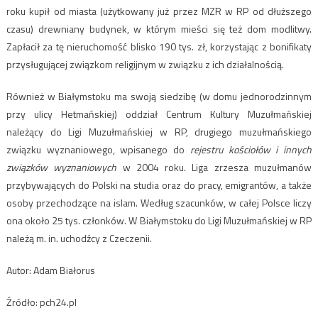
roku kupił od miasta (użytkowany już przez MZR w RP od dłuższego
czasu) drewniany budynek, w którym mieści się też dom modlitwy.
Zapłacił za tę nieruchomość blisko 190 tys. zł, korzystając z bonifikaty
przysługującej związkom religijnym w związku z ich działalnością.
Również w Białymstoku ma swoją siedzibę (w domu jednorodzinnym
przy ulicy Hetmańskiej) oddział Centrum Kultury Muzułmańskiej
należący do Ligi Muzułmańskiej w RP, drugiego muzułmańskiego
związku wyznaniowego, wpisanego do
rejestru kościołów i innych
związków wyznaniowych
w 2004 roku. Liga zrzesza muzułmanów
przybywających do Polski na studia oraz do pracy, emigrantów, a także
osoby przechodzące na islam. Według szacunków, w całej Polsce liczy
ona około 25 tys. członków. W Białymstoku do Ligi Muzułmańskiej w RP
należą m. in. uchodźcy z Czeczenii.
Autor: Adam Białorus
Źródło: pch24.pl