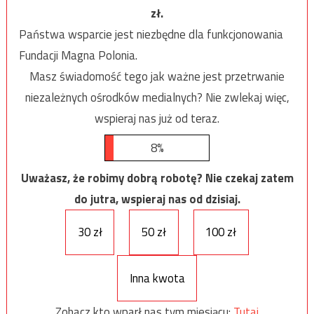
zł.
Państwa wsparcie jest niezbędne dla funkcjonowania
Fundacji Magna Polonia.
Masz świadomość tego jak ważne jest przetrwanie
niezależnych ośrodków medialnych? Nie zwlekaj więc,
wspieraj nas już od teraz.
8%
Uważasz, że robimy dobrą robotę? Nie czekaj zatem
do jutra, wspieraj nas od dzisiaj.
30 zł
50 zł
100 zł
Inna kwota
Zobacz kto wparł nas tym miesiącu:
Tutaj