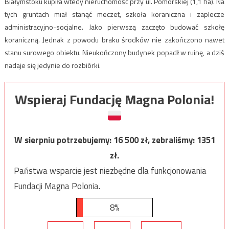
Białymstoku kupiła wtedy nieruchomość przy ul. Pomorskiej (1,1 ha). Na
tych gruntach miał stanąć meczet, szkoła koraniczna i zaplecze
administracyjno-socjalne. Jako pierwszą zaczęto budować szkołę
koraniczną. Jednak z powodu braku środków nie zakończono nawet
stanu surowego obiektu. Nieukończony budynek popadł w ruinę, a dziś
nadaje się jedynie do rozbiórki.
Wspieraj Fundację Magna Polonia!
W sierpniu potrzebujemy:
16 500
zł, zebraliśmy:
1351
zł.
Państwa wsparcie jest niezbędne dla funkcjonowania
Fundacji Magna Polonia.
8%