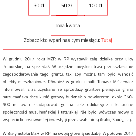
30 zł
50 zł
100 zł
Inna kwota
Zobacz kto wparł nas tym miesiącu:
Tutaj
W grudniu 2017 roku MZR w RP wystawił całą działkę przy ulicy
Pomorskiej na sprzedaż. W urzędzie miejskim trwa przekształcanie
zagospodarowania tego gruntu, tak aby można tam było wznosić
obiekty mieszkaniowe. Również w grudniu mufti Tomasz Miśkiewicz
informował, iż za uzyskane ze sprzedaży gruntów pieniądze gmina
muzułmańska chce kupić gotowy budynek o powierzchni około 350-
500 m kw. i zaadaptować go na cele edukacyjne i kulturalne
społeczności muzułmańskiej i tatarskiej. Nie było wówczas mowy o
wsparciu finansowym tej inwestycji przez wahabicką Arabię Saudyjską.
W Białymstoku MZR w RP ma swoją główną siedzibę. W połowie 2017