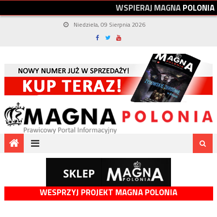
W
S
P
I
E
R
A
J
M
A
G
N
A
P
O
L
O
N
I
A
Niedziela, 09 Sierpnia 2026
WESPRZYJ PROJEKT MAGNA POLONIA