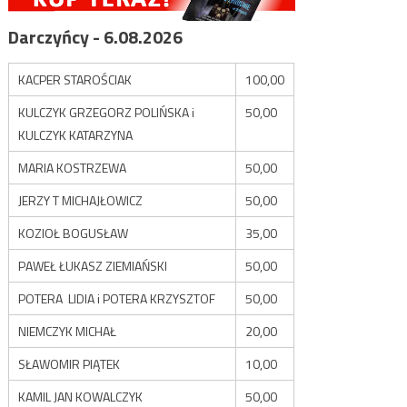
Darczyńcy - 6.08.2026
KACPER STAROŚCIAK
100,00
KULCZYK GRZEGORZ POLIŃSKA i
50,00
KULCZYK KATARZYNA
MARIA KOSTRZEWA
50,00
JERZY T MICHAJŁOWICZ
50,00
KOZIOŁ BOGUSŁAW
35,00
PAWEŁ ŁUKASZ ZIEMIAŃSKI
50,00
POTERA LIDIA i POTERA KRZYSZTOF
50,00
NIEMCZYK MICHAŁ
20,00
SŁAWOMIR PIĄTEK
10,00
KAMIL JAN KOWALCZYK
50,00