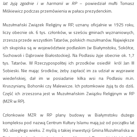
lat żyją zgodnie i w harmonii w RP
– powiedział mufti Tomasz
Miśkiewicz podczas przemówienia w pałacu prezydenckim.
Muzułmański Związek Religijny w RP, uznany oficjalnie w 1925 roku,
liczy obecnie ok. 6 tys. członków, w sześciu gminach wyznaniowych,
zrzesza przede wszystkim Tatarów, polskich muzułmanów. Największe
ich skupiska są w województwie podlaskim (w Białymstoku, Sokółce,
Suchowoli i Dąbrowie Białostockiej). Na Podlasiu żyje obecnie ok. 1,7
tys. Tatarów. W Rzeczypospolitej ich przodków osiedlił król Jan III
Sobieski. Nie mając środków, żeby zapłacić im za udział w wyprawie
wiedeńskiej, dał im w posiadanie kilka wsi na Podlasiu m.in.
Kruszyniany, Bohoniki czy Malewicze. Ich potomkowie żyją tu do dziś.
Część ich zrzeszona jest w Muzułmańskim Związku Religijnym w RP
(MZR w RP).
Członkowie MZR w RP plany budowy w Białymstoku dużego
kompleksu pod nazwą Centrum Kultury Islamu mają już od początku lat
90. ubiegłego wieku. Z myślą o takiej inwestycji Gmina Muzułmańska w