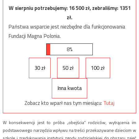
W sierpniu potrzebujemy:
16 500
zł, zebraliśmy:
1351
zł.
Państwa wsparcie jest niezbędne dla funkcjonowania
Fundacji Magna Polonia.
8%
30 zł
50 zł
100 zł
Inna kwota
Zobacz kto wparł nas tym miesiącu:
Tutaj
W konsekwencji jest to próba „obejścia” rodziców, wytrącenia im
podstawowego narzędzia wpływu na treści przekazywane dzieciom w
szkole i zredukowania instytucji zgody rodzicielskiej do obszaru zajęć