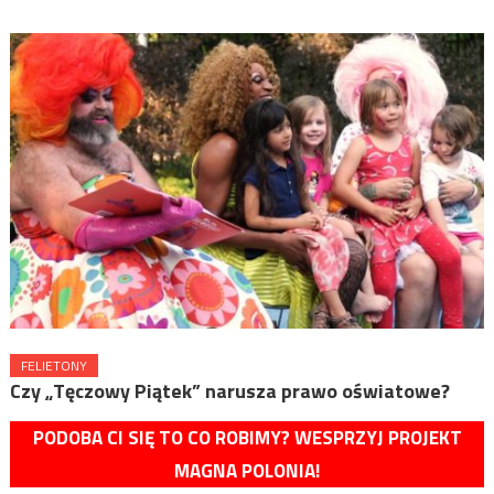
FELIETONY
Czy „Tęczowy Piątek” narusza prawo oświatowe?
PODOBA CI SIĘ TO CO ROBIMY? WESPRZYJ PROJEKT
MAGNA POLONIA!