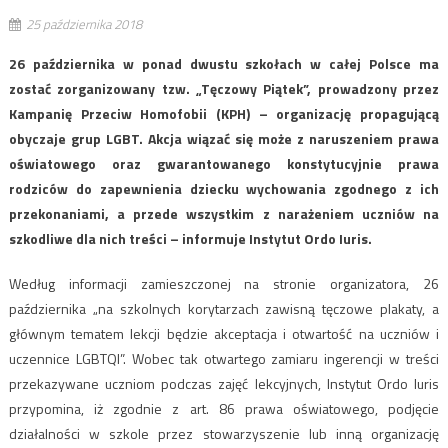
25 października 2018
26 października w ponad dwustu szkołach w całej Polsce ma
zostać zorganizowany tzw. „Tęczowy Piątek”, prowadzony przez
Kampanię Przeciw Homofobii (KPH) – organizację propagującą
obyczaje grup LGBT. Akcja wiązać się może z naruszeniem prawa
oświatowego oraz gwarantowanego konstytucyjnie prawa
rodziców do zapewnienia dziecku wychowania zgodnego z ich
przekonaniami, a przede wszystkim z narażeniem uczniów na
szkodliwe dla nich treści – informuje Instytut Ordo Iuris.
Według informacji zamieszczonej na stronie organizatora, 26
października „na szkolnych korytarzach zawisną tęczowe plakaty, a
głównym tematem lekcji będzie akceptacja i otwartość na uczniów i
uczennice LGBTQI”. Wobec tak otwartego zamiaru ingerencji w treści
przekazywane uczniom podczas zajęć lekcyjnych, Instytut Ordo Iuris
przypomina, iż zgodnie z art. 86 prawa oświatowego, podjęcie
działalności w szkole przez stowarzyszenie lub inną organizację