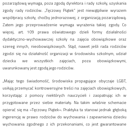
pozarządową wymaga, poza zgodą dyrektora i rady szkoły, uzyskania
zgody rady rodziców. „Tęczowy Piątek” jest niewątpliwie wyrazem
współpracy szkoły, choćby jednorazowej, z organizacją pozarządową.
Zatem jego przeprowadzenie wymaga wyrażenia takiej zgody. Co
więcej, art. 109 prawa oświatowego dzieli formy działalności
dydaktyczno-wychowawczej szkoły na zajęcia obowiązkowe oraz
szereg innych, nieobowiązkowych. Stąd, nawet jeśli rada rodziców
zgodzi się na działalność organizacji w środowisku szkolnym, udział
dziecka we wszystkich zajęciach, poza obowiązkowymi,
uwarunkowany jest zgodą jego rodziców.
„Mając tego świadomość, środowiska propagujące obyczaje LGBT,
usiłują przemycać kontrowersyjne treści na zajęciach obowiązkowych,
korzystając z pomocy niektórych nauczycieli i zaopatrując ich w
przygotowane przez siebie materiały. Na takim właśnie schemacie
opierać się ma »Tęczowy Piątek«. Praktyka ta stanowi jednak głęboką
ingerencję w prawo rodziców do wychowania i zapewnienia dziecku
wychowania zgodnego z ich przekonaniami, co jest gwarantowane