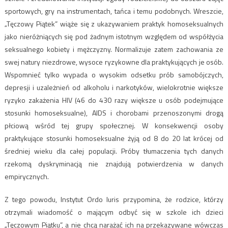
sportowych, gry na instrumentach, tańca i temu podobnych. Wreszcie,
„Tęczowy Piątek” wiąże się z ukazywaniem praktyk homoseksualnych
jako nieróżniących się pod żadnym istotnym względem od współżycia
seksualnego kobiety i mężczyzny. Normalizuje zatem zachowania ze
swej natury niezdrowe, wysoce ryzykowne dla praktykujących je osób.
Wspomnieć tylko wypada o wysokim odsetku prób samobójczych,
depresji i uzależnień od alkoholu i narkotyków, wielokrotnie większe
ryzyko zakażenia HIV (46 do 430 razy większe u osób podejmujące
stosunki homoseksualne), AIDS i chorobami przenoszonymi drogą
płciową wśród tej grupy społecznej. W konsekwencji osoby
praktykujące stosunki homoseksualne żyją od 8 do 20 lat krócej od
średniej wieku dla całej populacji. Próby tłumaczenia tych danych
rzekomą dyskryminacją nie znajdują potwierdzenia w danych
empirycznych.
Z tego powodu, Instytut Ordo Iuris przypomina, że rodzice, którzy
otrzymali wiadomość o mającym odbyć się w szkole ich dzieci
„Tęczowym Piątku”, a nie chcą narażać ich na przekazywane wówczas