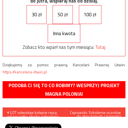
do jutra, wspieraj nas od dzisiaj.
30 zł
50 zł
100 zł
Inna kwota
Zobacz kto wparł nas tym miesiącu:
Tutaj
Dziękujemy za pomoc prawną Kancelarii Prawnej Litwin:
https://kancelaria-litwin.pl
PODOBA CI SIĘ TO CO ROBIMY? WESPRZYJ PROJEKT
MAGNA POLONIA!
Nawigacja
LOT odwołuje kolejne rejsy,
Cejrowski: Szkolenie uczniów
do zboczonych czynności
od początku strajku odwołano
seksualnych musi być ścigane
wpisu
ich już 50
jako atak pedofilski