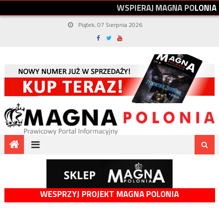
W
S
P
I
E
R
A
J
M
A
G
N
A
P
O
L
O
N
I
A
Piątek, 07 Sierpnia 2026
WESPRZYJ PROJEKT MAGNA POLONIA