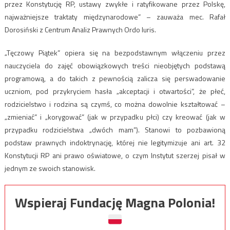
przez Konstytucję RP, ustawy zwykłe i ratyfikowane przez Polskę,
najważniejsze traktaty międzynarodowe” – zauważa mec. Rafał
Dorosiński z Centrum Analiz Prawnych Ordo Iuris.
„Tęczowy Piątek” opiera się na bezpodstawnym włączeniu przez
nauczyciela do zajęć obowiązkowych treści nieobjętych podstawą
programową, a do takich z pewnością zalicza się perswadowanie
uczniom, pod przykryciem hasła „akceptacji i otwartości”, że płeć,
rodzicielstwo i rodzina są czymś, co można dowolnie kształtować –
„zmieniać” i „korygować” (jak w przypadku płci) czy kreować (jak w
przypadku rodzicielstwa „dwóch mam”). Stanowi to pozbawioną
podstaw prawnych indoktrynację, której nie legitymizuje ani art. 32
Konstytucji RP ani prawo oświatowe, o czym Instytut szerzej pisał w
jednym ze swoich stanowisk.
Wspieraj Fundację Magna Polonia!