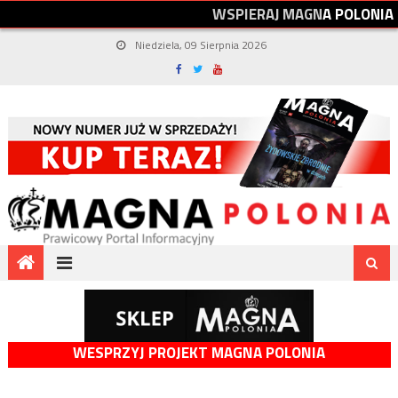
W
S
P
I
E
R
A
J
M
A
G
N
A
P
O
L
O
N
I
A
Niedziela, 09 Sierpnia 2026
WESPRZYJ PROJEKT MAGNA POLONIA