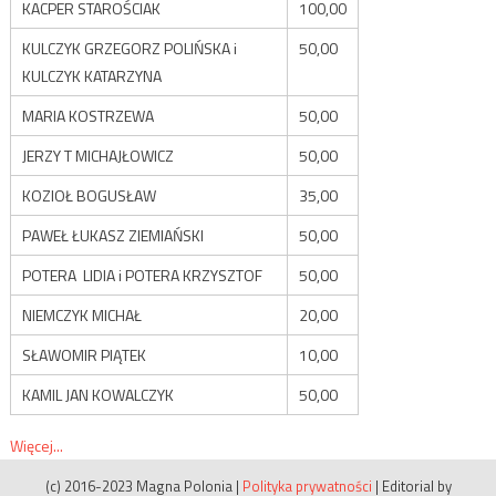
KACPER STAROŚCIAK
100,00
KULCZYK GRZEGORZ POLIŃSKA i
50,00
KULCZYK KATARZYNA
MARIA KOSTRZEWA
50,00
JERZY T MICHAJŁOWICZ
50,00
KOZIOŁ BOGUSŁAW
35,00
PAWEŁ ŁUKASZ ZIEMIAŃSKI
50,00
POTERA LIDIA i POTERA KRZYSZTOF
50,00
NIEMCZYK MICHAŁ
20,00
SŁAWOMIR PIĄTEK
10,00
KAMIL JAN KOWALCZYK
50,00
Więcej...
(c) 2016-2023 Magna Polonia
|
Polityka prywatności
|
Editorial by