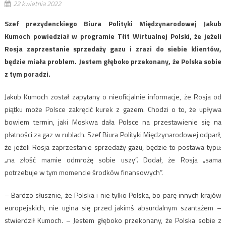
22 kwietnia 2022
Szef prezydenckiego Biura Polityki Międzynarodowej Jakub
Kumoch powiedział w programie Tłit Wirtualnej Polski, że jeżeli
Rosja zaprzestanie sprzedaży gazu i zrazi do siebie klientów,
będzie miała problem. Jestem głęboko przekonany, że Polska sobie
z tym poradzi.
Jakub Kumoch został zapytany o nieoficjalnie informacje, że Rosja od
piątku może Polsce zakręcić kurek z gazem. Chodzi o to, że upływa
bowiem termin, jaki Moskwa dała Polsce na przestawienie się na
płatności za gaz w rublach. Szef Biura Polityki Międzynarodowej odparł,
że jeżeli Rosja zaprzestanie sprzedaży gazu, będzie to postawa typu:
„na złość mamie odmrożę sobie uszy”. Dodał, że Rosja „sama
potrzebuje w tym momencie środków finansowych”.
– Bardzo słusznie, że Polska i nie tylko Polska, bo parę innych krajów
europejskich, nie ugina się przed jakimś absurdalnym szantażem –
stwierdził Kumoch. – Jestem głęboko przekonany, że Polska sobie z