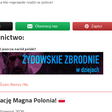
ia-kto-naprawde-rzadzi-w-polsce/
t
Obserwuj nas
Zapisz
nictwo:
t jeszcze naród polski?
ację Magna Polonia!
Sierpień 2026