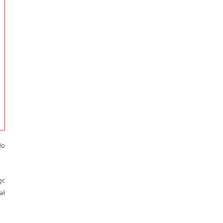
ło
ęc
ał