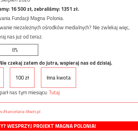
jemy:
16 500
zł, zebraliśmy:
1351
zł.
ania Fundacji Magna Polonia.
anie niezależnych ośrodków medialnych? Nie zwlekaj więc,
raj nas już od teraz.
8%
e czekaj zatem do jutra, wspieraj nas od dzisiaj.
100 zł
Inna kwota
parł nas tym miesiącu:
Tutaj
s://kancelaria-litwin.pl
MY? WESPRZYJ PROJEKT MAGNA POLONIA!