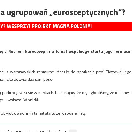
cja ugrupowań „eurosceptycznych”?
MY? WESPRZYJ PROJEKT MAGNA POLONIA!
owy z Ruchem Narodowym na temat wspólnego startu jego formacji
nej z warszawskich restauracji doszło do spotkania prof. Piotrowskiego
nia te potwierdza sam poseł.
partii pojawiła się w mediach. Pamiętajmy, że my ogłosiliśmy, że idziemy 
o – wskazał Winnicki.
rof. Piotrowskim na temat startu ze wspólnej listy.