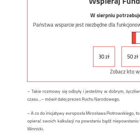
Wspieraj Fund
W sierpniu potrzebu
Państwa wsparcie jest niezbędne dla funkcjonow
30 zł
50 zł
Zobacz kto w
– Takie rozmowy się odbyły i jesteśmy w dobrym, życzliwy
czasu…– mówił dalej prezes Ruchu Narodowego.
– A co do inicjatywy europosła Mirosława Piotrowskiego, to 
opierać swoich kalkulacji na powstaniu bądź niepowstaniu 
Winnicki.