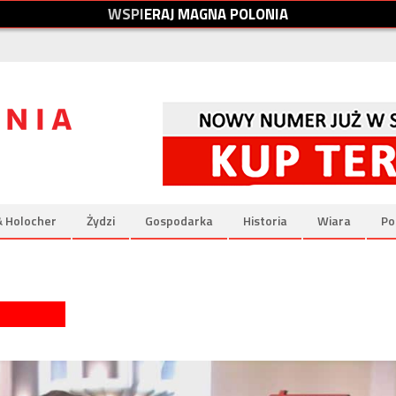
W
S
P
I
E
R
A
J
M
A
G
N
A
P
O
L
O
N
I
A
& Holocher
Żydzi
Gospodarka
Historia
Wiara
Po