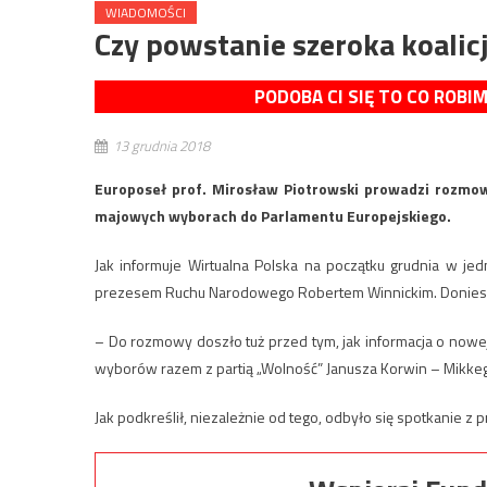
WIADOMOŚCI
Czy powstanie szeroka koali
PODOBA CI SIĘ TO CO ROBI
13 grudnia 2018
Europoseł prof. Mirosław Piotrowski prowadzi rozm
majowych wyborach do Parlamentu Europejskiego.
Jak informuje Wirtualna Polska na początku grudnia w jed
prezesem Ruchu Narodowego Robertem Winnickim. Doniesie
– Do rozmowy doszło tuż przed tym, jak informacja o nowej 
wyborów razem z partią „Wolność” Janusza Korwin – Mikkeg
Jak podkreślił, niezależnie od tego, odbyło się spotkanie z p