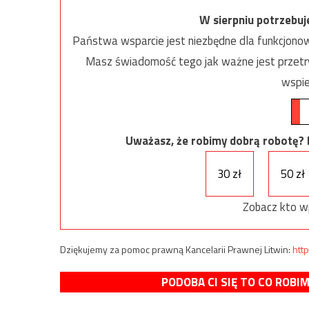
W sierpniu potrzebu
Państwa wsparcie jest niezbędne dla funkcjonow
Masz świadomość tego jak ważne jest przetrw
wspie
Uważasz, że robimy dobrą robotę? Ni
30 zł
50 zł
Zobacz kto w
Dziękujemy za pomoc prawną Kancelarii Prawnej Litwin:
http
PODOBA CI SIĘ TO CO ROBI