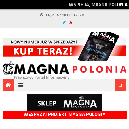
W
S
P
I
E
R
A
J
M
A
G
N
A
P
O
L
O
N
I
A
Piątek, 07 Sierpnia 2026
WESPRZYJ PROJEKT MAGNA POLONIA