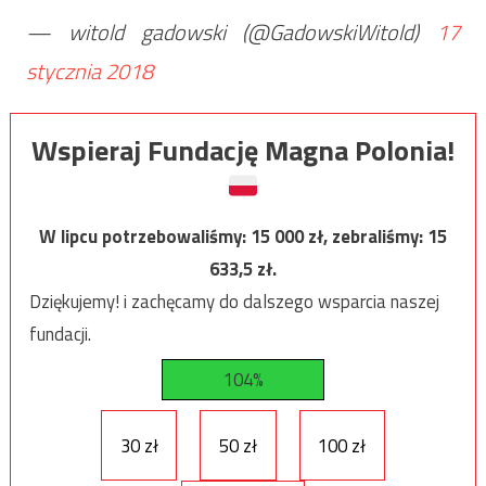
— witold gadowski (@GadowskiWitold)
17
stycznia 2018
Wspieraj Fundację Magna Polonia!
W lipcu potrzebowaliśmy:
15 000
zł, zebraliśmy:
15
633,5
zł.
Dziękujemy! i zachęcamy do dalszego wsparcia naszej
fundacji.
104%
30 zł
50 zł
100 zł