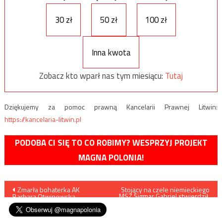
30 zł
50 zł
100 zł
Inna kwota
Zobacz kto wparł nas tym miesiącu:
Tutaj
Dziękujemy za pomoc prawną Kancelarii Prawnej Litwin:
https://kancelaria-litwin.pl
PODOBA CI SIĘ TO CO ROBIMY? WESPRZYJ PROJEKT
MAGNA POLONIA!
Nawigacja
Zmarła bohaterka AK
Stojący na czele niemieckiego
MSZ Sigmar Gabriel stwierdził,
Barbara Otwinowska
że kwestia reparacji
wpisu
wojennych została już dawno
uregulowana