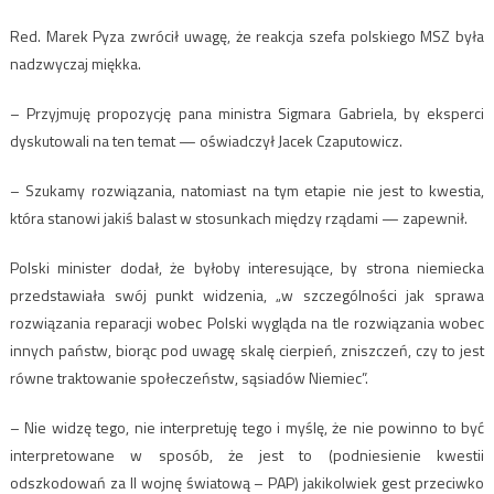
Red. Marek Pyza zwrócił uwagę, że reakcja szefa polskiego MSZ była
nadzwyczaj miękka.
– Przyjmuję propozycję pana ministra Sigmara Gabriela, by eksperci
dyskutowali na ten temat — oświadczył Jacek Czaputowicz.
– Szukamy rozwiązania, natomiast na tym etapie nie jest to kwestia,
która stanowi jakiś balast w stosunkach między rządami — zapewnił.
Polski minister dodał, że byłoby interesujące, by strona niemiecka
przedstawiała swój punkt widzenia, „w szczególności jak sprawa
rozwiązania reparacji wobec Polski wygląda na tle rozwiązania wobec
innych państw, biorąc pod uwagę skalę cierpień, zniszczeń, czy to jest
równe traktowanie społeczeństw, sąsiadów Niemiec”.
– Nie widzę tego, nie interpretuję tego i myślę, że nie powinno to być
interpretowane w sposób, że jest to (podniesienie kwestii
odszkodowań za II wojnę światową – PAP) jakikolwiek gest przeciwko