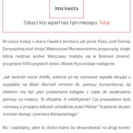
Inna kwota
Zobacz kto wparł nas tym miesiącu:
Tutaj
W czasie kolacji u Jeana Claude’a Junckera, jak pisze Pyza, szef Komisji
Europejskiej miał złożyć Mateuszowi Morawieckiemu propozycję, dzięki
której nastroje wobec Warszawy miałyby się w Brukseli zmienić:
przyjmijcie 500 syryjskich dzieci. Marek Pyza dodaje następnie:
„Jak twierdzi nasze źródło, właśnie po tej rozmowie zapadła decyzja o
wyjeździe na Bliski Wschód minister ds. pomocy humanitarnej. Jej
efektem ma być plan przekonania kolegów z rządu do zwiększenia
pomocy na miejscu. To oficjalnie. A nieoficjalnie? Czy prowadzone były
rozmowy o przyjęciu kilkuset uchodźców przez Polskę? To pytanie do pani
minister Kempy i premiera Morawieckiego.”
No i zapytajmy, jakie to dzieci miano by ekspediować na drugi koniec