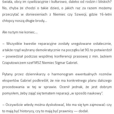
świata, obcy im cywilizacyjnie i kulturowo, daleko od rodzin i bliskich?
No, chyba że chodzi o takie dzieci, o jakich raz za razem możemy
przeczytać w doniesieniach z Niemiec czy Szwecji, gdzie 16-letni
chłopcy noszą długie brody…
Ale na tym nie koniec…
– Wszystkie kwestie reparacyjne zostały uregulowane ostatecznie,
a także rząd wybrany demokratycznie na początku lat 90. to potwierdził
– powiedział podczas wspólnej konferencji prasowej z min. Jackiem
Czaputowiczem szef MSZ Niemiec Sigmar Gabriel.
Pytany przez dziennikarzy o harmonogram ewentualnych rozmów
ekspertów Gabriel podkreślił, że nie ma konkretnego planu dalszego
procedowania w tej w sprawie. Ocenił jednak, że jest dobrym
pomysłem, żeby zająć się tematem reparacji „w sposób naukowy”.
– Oczywiście wtedy można dyskutować, kto ma się tym zajmować: czy
to mają być historycy, czy to mają być prawnicy — dodał.