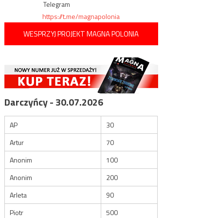
Telegram
https://t.me/magnapolonia
WESPRZYJ PROJEKT MAGNA POLONIA
Darczyńcy - 30.07.2026
AP
30
Artur
70
Anonim
100
Anonim
200
Arleta
90
Piotr
500