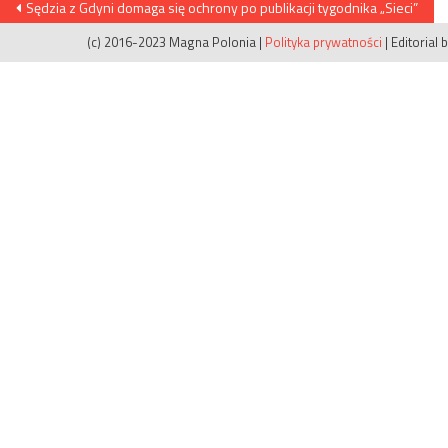
Nawigacja
Sędzia z Gdyni domaga się ochrony po publikacji tygodnika „Sieci”
wpisu
(c) 2016-2023 Magna Polonia
|
Polityka prywatności
|
Editorial 