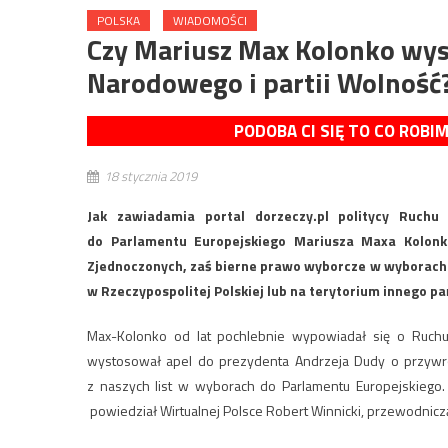
POLSKA
WIADOMOŚCI
Czy Mariusz Max Kolonko wyst
Narodowego i partii Wolność
PODOBA CI SIĘ TO CO ROBI
18 stycznia 2019
Jak zawiadamia portal dorzeczy.pl politycy Ruch
do Parlamentu Europejskiego Mariusza Maxa Kolonk
Zjednoczonych, zaś bierne prawo wyborcze w wyborach do
w Rzeczypospolitej Polskiej lub na terytorium innego p
Max-Kolonko od lat pochlebnie wypowiadał się o Ruchu
wystosował apel do prezydenta Andrzeja Dudy o przywró
z naszych list w wyborach do Parlamentu Europejskiego. 
powiedział Wirtualnej Polsce Robert Winnicki, przewodni