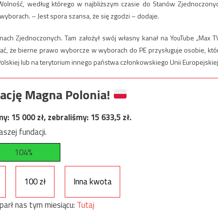
 Wolność, według którego w najbliższym czasie do Stanów Zjednoczony
wyborach. – Jest spora szansa, że się zgodzi – dodaje.
ach Zjednoczonych. Tam założył swój własny kanał na YouTube „Max TV
tać, że bierne prawo wyborcze w wyborach do PE przysługuje osobie, któ
Polskiej lub na terytorium innego państwa członkowskiego Unii Europejskiej
ację Magna Polonia!
my:
15 000
zł, zebraliśmy:
15 633,5
zł.
szej fundacji.
104%
100 zł
Inna kwota
parł nas tym miesiącu:
Tutaj