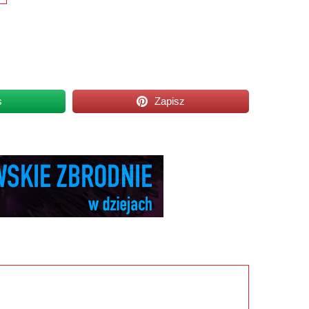
s
Zapisz