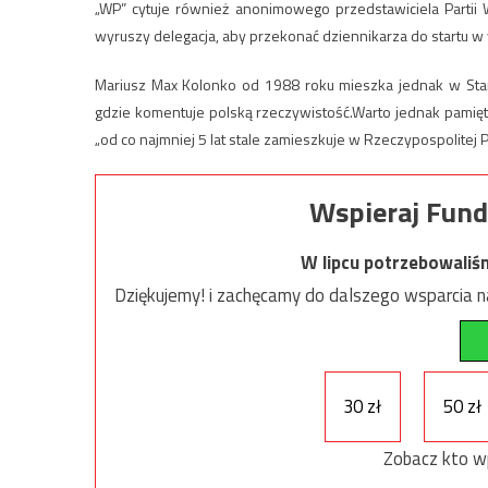
„WP” cytuje również anonimowego przedstawiciela Partii
wyruszy delegacja, aby przekonać dziennikarza do startu w 
Mariusz Max Kolonko od 1988 roku mieszka jednak w Stan
gdzie komentuje polską rzeczywistość.Warto jednak pamię
„od co najmniej 5 lat stale zamieszkuje w Rzeczypospolitej 
Wspieraj Fund
W lipcu potrzebowaliś
Dziękujemy! i zachęcamy do dalszego wsparcia na
30 zł
50 zł
Zobacz kto w