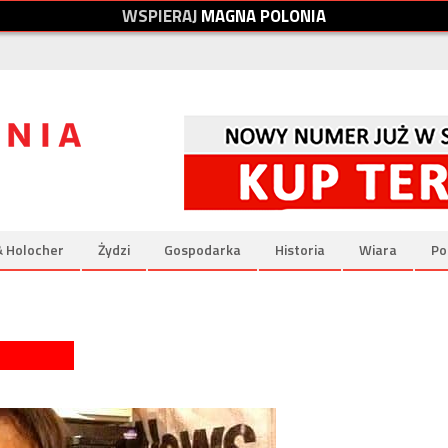
W
S
P
I
E
R
A
J
M
A
G
N
A
P
O
L
O
N
I
A
& Holocher
Żydzi
Gospodarka
Historia
Wiara
Po