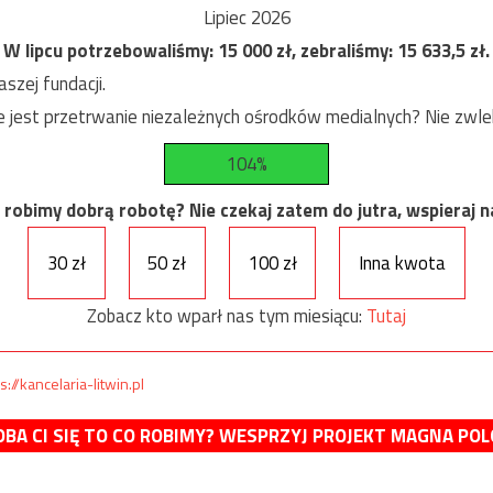
Lipiec 2026
W lipcu potrzebowaliśmy:
15 000
zł, zebraliśmy:
15 633,5
zł.
szej fundacji.
est przetrwanie niezależnych ośrodków medialnych? Nie zwlekaj
104%
robimy dobrą robotę? Nie czekaj zatem do jutra, wspieraj na
30 zł
50 zł
100 zł
Inna kwota
Zobacz kto wparł nas tym miesiącu:
Tutaj
s://kancelaria-litwin.pl
BA CI SIĘ TO CO ROBIMY? WESPRZYJ PROJEKT MAGNA POL