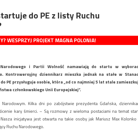
artuje do PE z listy Ruchu
?
MY? WESPRZYJ PROJEKT MAGNA POLONIA!
u Narodowego i Partii Wolność namawiają do startu w wybora
o. Kontrowersyjny dziennikarz mieszka jednak na stałe w Stana
 PE przysługuje osobie, która „od co najmniej 5 lat stale zamieszku
aństwa członkowskiego Unii Europejskiej”.
 Narodowym. Kilka dni po zabójstwie prezydenta Gdańska, dziennika
cenie kary śmierci. – Są rozmowy z wieloma postaciami na temat star
Nasza inicjatywa jest otwarta na takie osoby jak Mariusz Max Kolonko
czący Ruchu Narodowego.