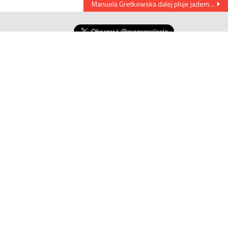
Manuela Gretkowska dalej pluje jadem…
Telegram
https://t.me/magnapolonia
WESPRZYJ PROJEKT MAGNA POLONIA
Darczyńcy - 30.07.2026
AP
30
Artur
70
Anonim
100
Anonim
200