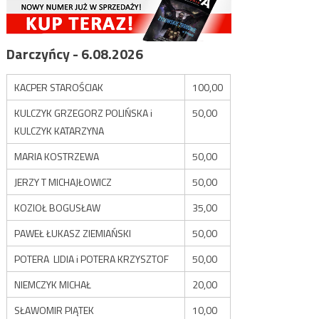
Darczyńcy - 6.08.2026
KACPER STAROŚCIAK
100,00
KULCZYK GRZEGORZ POLIŃSKA i
50,00
KULCZYK KATARZYNA
MARIA KOSTRZEWA
50,00
JERZY T MICHAJŁOWICZ
50,00
KOZIOŁ BOGUSŁAW
35,00
PAWEŁ ŁUKASZ ZIEMIAŃSKI
50,00
POTERA LIDIA i POTERA KRZYSZTOF
50,00
NIEMCZYK MICHAŁ
20,00
SŁAWOMIR PIĄTEK
10,00