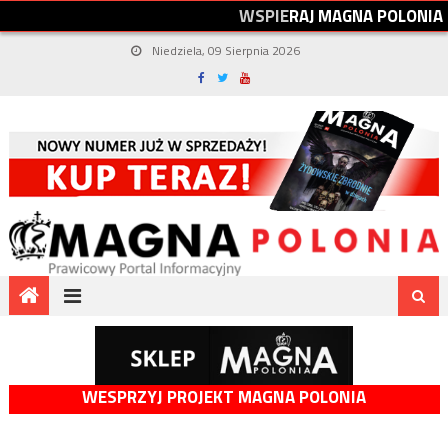
W
S
P
I
E
R
A
J
M
A
G
N
A
P
O
L
O
N
I
A
Niedziela, 09 Sierpnia 2026
WESPRZYJ PROJEKT MAGNA POLONIA