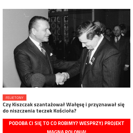
FELIETONY
Czy Kiszczak szantażował Wałęsę i przyznawał się
do niszczenia teczek Kościoła?
PODOBA CI SIĘ TO CO ROBIMY? WESPRZYJ PROJEKT
MAGNA POLONIA!