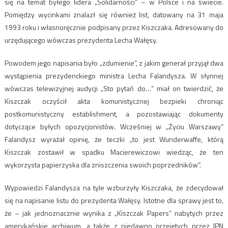
się na temat byłego lidera „Solidarności” – w Polsce i na świecie.
Pomiędzy wycinkami znalazł się również list, datowany na 31 maja
1993 roku i własnoręcznie podpisany przez Kiszczaka. Adresowany do
urzędującego wówczas prezydenta Lecha Wałęsy.
Powodem jego napisania było „zdumienie”, z jakim generał przyjął dwa
wystąpienia prezydenckiego ministra Lecha Falandysza. W słynnej
wówczas telewizyjnej audycji „Sto pytań do…” miał on twierdzić, że
Kiszczak oczyścił akta komunistycznej bezpieki chroniąc
postkomunistyczny establishment, a pozostawiając dokumenty
dotyczące byłych opozycjonistów. Wcześniej w „Życiu Warszawy”
Falandysz wyrażał opinię, że teczki „to jest Wunderwaffe, którą
Kiszczak zostawił w spadku Macierewiczowi wiedząc, że ten
wykorzysta papierzyska dla zniszczenia swoich poprzedników”.
Wypowiedzi Falandysza na tyle wzburzyły Kiszczaka, że zdecydował
się na napisanie listu do prezydenta Wałęsy. Istotne dla sprawy jest to,
że – jak jednoznacznie wynika z „Kiszczak Papers” nabytych przez
amerykańskie archiwum, a także z niedawno przejętych przez IPN