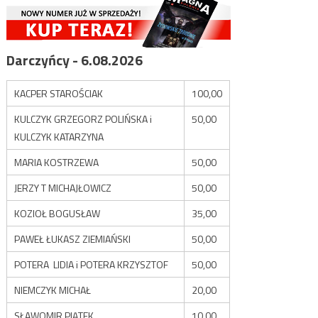
Darczyńcy - 6.08.2026
KACPER STAROŚCIAK
100,00
KULCZYK GRZEGORZ POLIŃSKA i
50,00
KULCZYK KATARZYNA
MARIA KOSTRZEWA
50,00
JERZY T MICHAJŁOWICZ
50,00
KOZIOŁ BOGUSŁAW
35,00
PAWEŁ ŁUKASZ ZIEMIAŃSKI
50,00
POTERA LIDIA i POTERA KRZYSZTOF
50,00
NIEMCZYK MICHAŁ
20,00
SŁAWOMIR PIĄTEK
10,00