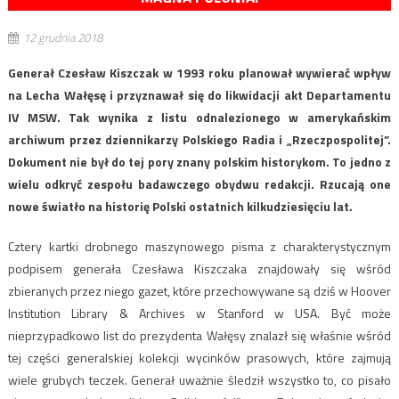
12 grudnia 2018
Generał Czesław Kiszczak w 1993 roku planował wywierać wpływ
na Lecha Wałęsę i przyznawał się do likwidacji akt Departamentu
IV MSW. Tak wynika z listu odnalezionego w amerykańskim
archiwum przez dziennikarzy Polskiego Radia i „Rzeczpospolitej”.
Dokument nie był do tej pory znany polskim historykom. To jedno z
wielu odkryć zespołu badawczego obydwu redakcji. Rzucają one
nowe światło na historię Polski ostatnich kilkudziesięciu lat.
Cztery kartki drobnego maszynowego pisma z charakterystycznym
podpisem generała Czesława Kiszczaka znajdowały się wśród
zbieranych przez niego gazet, które przechowywane są dziś w Hoover
Institution Library & Archives w Stanford w USA. Być może
nieprzypadkowo list do prezydenta Wałęsy znalazł się właśnie wśród
tej części generalskiej kolekcji wycinków prasowych, które zajmują
wiele grubych teczek. Generał uważnie śledził wszystko to, co pisało