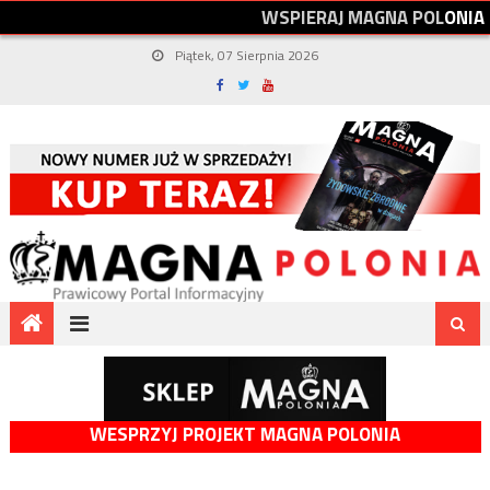
W
S
P
I
E
R
A
J
M
A
G
N
A
P
O
L
O
N
I
A
Piątek, 07 Sierpnia 2026
WESPRZYJ PROJEKT MAGNA POLONIA