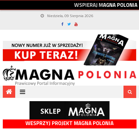
W
S
P
I
E
R
A
J
M
A
G
N
A
P
O
L
O
N
I
A
Niedziela, 09 Sierpnia 2026
WESPRZYJ PROJEKT MAGNA POLONIA