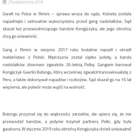
23 października 2019
Gwałt na Polce w Rimini – sprawa wraca do sądu. Kobieta została
napadnięta i seksualnie wykorzystana przed gang nastolatków. Sąd
skazał też przewodniczącego bandzie Kongijczyka, ale jego obrońcy
chcą go uniewinnić.
Gang z Rimini w sierpniu 2017 roku brutalnie napadł i okradł
małżeństwo z Polski. Mężczyzna został ciężko pobity, a banda
nastolatków zbiorowo zgwałciła 26-letnią Polkę. Gangiem kierował
Kongijczyk Guerlin Butungu, który wcześniej zgwałcił transseksualistę z
Peru, a także dokonywał napadów i rozbojów. Sąd skazał go na 16 lat
więzienia, ale potwór może wyjść na wolność.
Butungu przyznał się do większości zarzutów, ale upiera się, że nie
przewodził bandzie, a jedynie trzymał partnera Polki, gdy była
gwałcona. W styczniu 2019 roku obrońcy Kongijczyka chcieli unieważnić