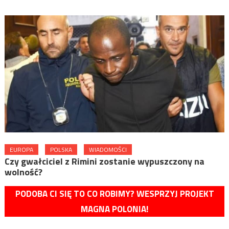
EUROPA
POLSKA
WIADOMOŚCI
Czy gwałciciel z Rimini zostanie wypuszczony na
wolność?
PODOBA CI SIĘ TO CO ROBIMY? WESPRZYJ PROJEKT
MAGNA POLONIA!