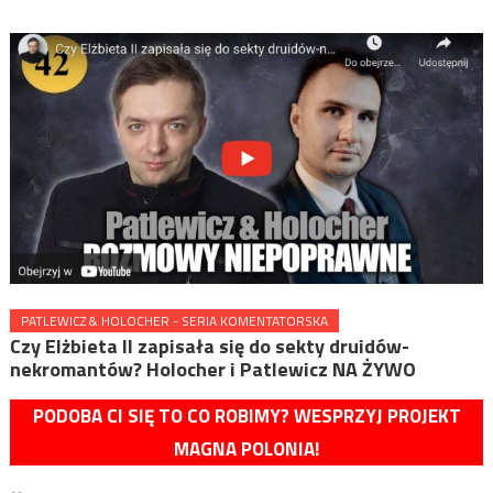
PATLEWICZ & HOLOCHER - SERIA KOMENTATORSKA
Czy Elżbieta II zapisała się do sekty druidów-
nekromantów? Holocher i Patlewicz NA ŻYWO
PODOBA CI SIĘ TO CO ROBIMY? WESPRZYJ PROJEKT
MAGNA POLONIA!