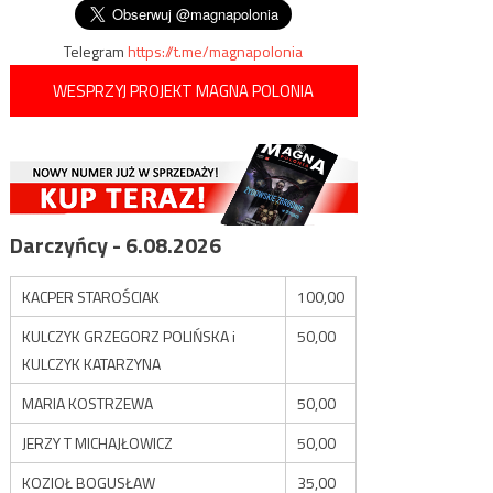
Telegram
https://t.me/magnapolonia
WESPRZYJ PROJEKT MAGNA POLONIA
Darczyńcy - 6.08.2026
KACPER STAROŚCIAK
100,00
KULCZYK GRZEGORZ POLIŃSKA i
50,00
KULCZYK KATARZYNA
MARIA KOSTRZEWA
50,00
JERZY T MICHAJŁOWICZ
50,00
KOZIOŁ BOGUSŁAW
35,00