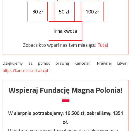
30 zł
50 zł
100 zł
Inna kwota
Zobacz kto wparł nas tym miesiącu:
Tutaj
Dziękujemy za pomoc prawną Kancelarii Prawnej Litwin:
https://kancelaria-litwin.pl
Wspieraj Fundację Magna Polonia!
W sierpniu potrzebujemy:
16 500
zł, zebraliśmy:
1351
zł.
Państwa wsparcie jest niezbędne dla funkcjonowania