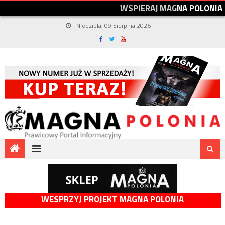
W
S
P
I
E
R
A
J
M
A
G
N
A
P
O
L
O
N
I
A
Niedziela, 09 Sierpnia 2026
WESPRZYJ PROJEKT MAGNA POLONIA