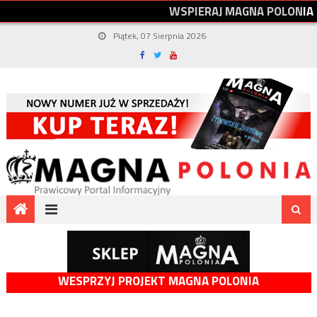
W
S
P
I
E
R
A
J
M
A
G
N
A
P
O
L
O
N
I
A
Piątek, 07 Sierpnia 2026
WESPRZYJ PROJEKT MAGNA POLONIA