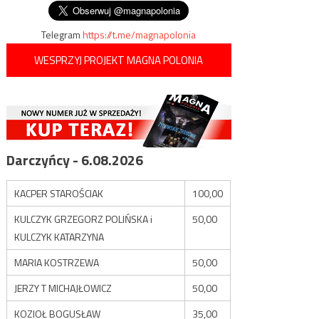
Telegram
https://t.me/magnapolonia
WESPRZYJ PROJEKT MAGNA POLONIA
Darczyńcy - 6.08.2026
KACPER STAROŚCIAK
100,00
KULCZYK GRZEGORZ POLIŃSKA i
50,00
KULCZYK KATARZYNA
MARIA KOSTRZEWA
50,00
JERZY T MICHAJŁOWICZ
50,00
KOZIOŁ BOGUSŁAW
35,00