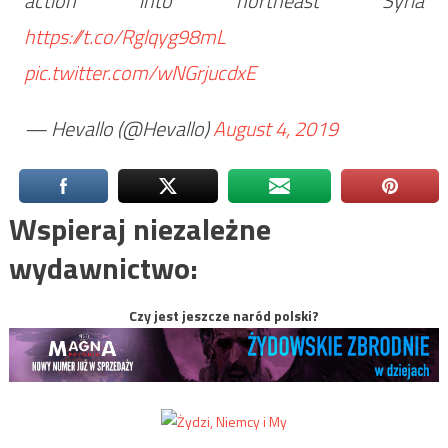
action into northeast Syria
https://t.co/Rglqyg98mL
pic.twitter.com/wNGrjucdxE
— Hevallo (@Hevallo)
August 4, 2019
Wspieraj niezależne
wydawnictwo:
Czy jest jeszcze naród polski?