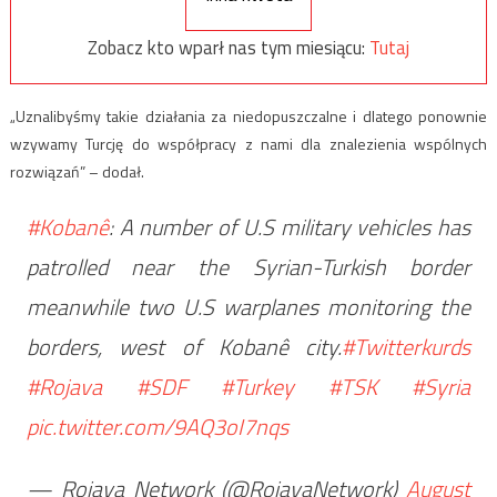
Zobacz kto wparł nas tym miesiącu:
Tutaj
„Uznalibyśmy takie działania za niedopuszczalne i dlatego ponownie
wzywamy Turcję do współpracy z nami dla znalezienia wspólnych
rozwiązań” – dodał.
#Kobanê
: A number of U.S military vehicles has
patrolled near the Syrian-Turkish border
meanwhile two U.S warplanes monitoring the
borders, west of Kobanê city.
#Twitterkurds
#Rojava
#SDF
#Turkey
#TSK
#Syria
pic.twitter.com/9AQ3oI7nqs
— Rojava Network (@RojavaNetwork)
August