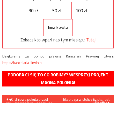
30 zł
50 zł
100 zł
Inna kwota
Zobacz kto wparł nas tym miesiącu:
Tutaj
Dziękujemy za pomoc prawną Kancelarii Prawnej Litwin:
https://kancelaria-litwin.pl
PODOBA CI SIĘ TO CO ROBIMY? WESPRZYJ PROJEKT
MAGNA POLONIA!
Nawigacja
40-dniowa pokuta przed
Eksplozja w stolicy Egiptu, jest
wiele ofiar
tzw. „marszem równości” i po
wpisu
ataku na ks. prałata
Aleksandra Ziejewskiego w
Szczecinie