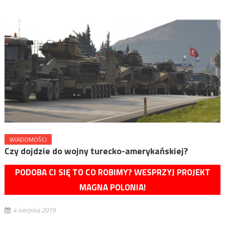
WIADOMOŚCI
Czy dojdzie do wojny turecko-amerykańskiej?
PODOBA CI SIĘ TO CO ROBIMY? WESPRZYJ PROJEKT
MAGNA POLONIA!
4 sierpnia 2019