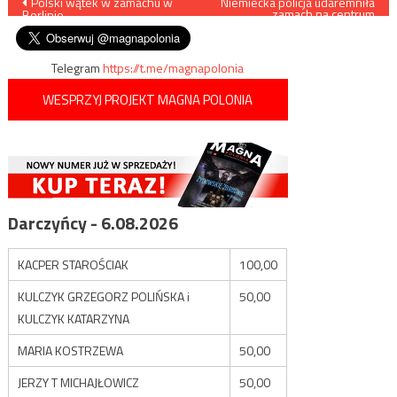
Nawigacja
Polski wątek w zamachu w
Niemiecka policja udaremniła
zamach na centrum
Berlinie
handlowe
wpisu
Telegram
https://t.me/magnapolonia
WESPRZYJ PROJEKT MAGNA POLONIA
Darczyńcy - 6.08.2026
KACPER STAROŚCIAK
100,00
KULCZYK GRZEGORZ POLIŃSKA i
50,00
KULCZYK KATARZYNA
MARIA KOSTRZEWA
50,00
JERZY T MICHAJŁOWICZ
50,00