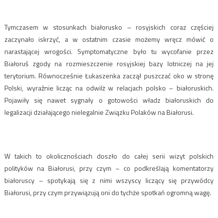
Tymczasem w stosunkach białorusko – rosyjskich coraz częściej
zaczynało iskrzyć, a w ostatnim czasie możemy wręcz mówić o
narastającej wrogości. Symptomatyczne było tu wycofanie przez
Białoruś zgody na rozmieszczenie rosyjskiej bazy lotniczej na jej
terytorium. Równocześnie Łukaszenka zaczął puszczać oko w stronę
Polski, wyraźnie licząc na odwilż w relacjach polsko – białoruskich.
Pojawiły się nawet sygnały o gotowości władz białoruskich do
legalizacji działającego nielegalnie Związku Polaków na Białorusi.
W takich to okolicznościach doszło do całej serii wizyt polskich
polityków na Białorusi, przy czym – co podkreślają komentatorzy
białoruscy – spotykają się z nimi wszyscy liczący się przywódcy
Białorusi, przy czym przywiązują oni do tychże spotkań ogromną wagę.