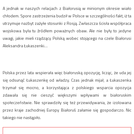
A jednak w naszych relacjach z Białorusią w minionym okresie wiało
chłodem. Spore zastrzeżenia budził w Polsce w szczególności fakt, iż ta
utrzymuje nazbyt zażyłe stosunki z Rosją. Zwłaszcza ścisła współpraca
wojskowa była tu źródłem poważnych obaw. Ale nie były to jedyne
uwagi, jakie mieli rządzący Polską wobec stojącego na czele Białorusi
Aleksandra Łukaszenki…
Polska przez lata wspierała więc białoruską opozycję, licząc, że uda jej
się odsunąć Łukaszenkę od władzy. Czas jednak mijał, a Łukaszenka
trzymał się mocno, a korzystająca z polskiego wsparcia opozycja
zdawała się nie cieszyć większymi wpływami w białoruskim
społeczeństwie. Nie sprawdziły się też przewidywania, że izolowana
przez kraje zachodniej Europy Białoruś załamie się gospodarczo. Nic
takiego nie nastąpiło.