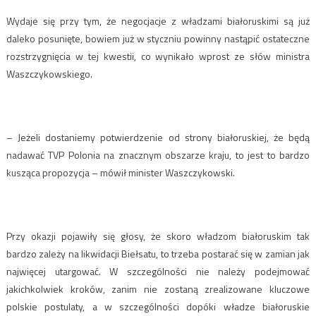
Wydaje się przy tym, że negocjacje z władzami białoruskimi są już
daleko posunięte, bowiem już w styczniu powinny nastąpić ostateczne
rozstrzygnięcia w tej kwestii, co wynikało wprost ze słów ministra
Waszczykowskiego.
– Jeżeli dostaniemy potwierdzenie od strony białoruskiej, że będą
nadawać TVP Polonia na znacznym obszarze kraju, to jest to bardzo
kusząca propozycja – mówił minister Waszczykowski.
Przy okazji pojawiły się głosy, że skoro władzom białoruskim tak
bardzo zależy na likwidacji Biełsatu, to trzeba postarać się w zamian jak
najwięcej utargować. W szczególności nie należy podejmować
jakichkolwiek kroków, zanim nie zostaną zrealizowane kluczowe
polskie postulaty, a w szczególności dopóki władze białoruskie