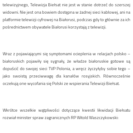
telewizyjnego, Telewizja Biełsat nie jest w stanie dotrzeć do szerszej
widowni. Nie jest ona bowiem dostępna w żadnej sieci kablowej, ani na
platformie telewizji cyfrowej na Białorusi, podczas gdy to głównie za ich
pośrednictwem obywatele Białorusi korzystają z telewizji.
Wraz z pojawiającymi się symptomami ocieplenia w relacjach polsko –
białoruskich pojawiły się sygnały, że władze białoruskie gotowe są
dopuścić do swojej sieci TVP Polonia, a wręcz życzyłyby sobie tego –
jako swoistą przeciwwagę dla kanałów rosyjskich. Równocześnie
oczekują one wycofania się Polski ze wspierania Telewizji Biełsat.
Wkrótce wszelkie wątpliwości dotyczące kwestii likwidacji Biełsatu
rozwiał minister spraw zagranicznych RP Witold Waszczykowski: