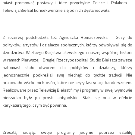
miast promować postawy i idee przychylne Polsce i Polakom –
Telewizja Biełsat konsekwentnie się od nich dystansowała.
Z rezerwą podchodziła też Agnieszka Romaszewska – Guzy do
polityków, artystów i działaczy społecznych, którzy odwoływali się do
dziedzictwa Wielkiego Księstwa Litewskiego i naszej wspólnej historii
w ramach Pierwszej i Drugiej Rzeczypospolitej. Studio Biełsatu zawsze
natomiast stało otworem dla polityków i działaczy, którzy
jednoznacznie podkreślali swą niechęć do tychże tradycji. Nie
brakowało wśród nich osób, które nie kryły fascynacji banderyzmem.
Realizowane przez Telewizję Biełsat filmy i programy w swej wymowie
nierzadko były po prostu antypolskie. Stała się ona w efekcie
karykaturą tego, czym być powinna.
Zresztą nadając swoje programy jedynie poprzez satelitę