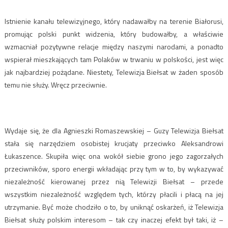
Istnienie kanału telewizyjnego, który nadawałby na terenie Białorusi,
promując polski punkt widzenia, który budowałby, a właściwie
wzmacniał pozytywne relacje między naszymi narodami, a ponadto
wspierał mieszkających tam Polaków w trwaniu w polskości, jest więc
jak najbardziej pożądane. Niestety, Telewizja Biełsat w żaden sposób
temu nie służy. Wręcz przeciwnie.
Wydaje się, że dla Agnieszki Romaszewskiej – Guzy Telewizja Biełsat
stała się narzędziem osobistej krucjaty przeciwko Aleksandrowi
Łukaszence. Skupiła więc ona wokół siebie grono jego zagorzałych
przeciwników, sporo energii wkładając przy tym w to, by wykazywać
niezależność kierowanej przez nią Telewizji Biełsat – przede
wszystkim niezależność względem tych, którzy płacili i płacą na jej
utrzymanie. Być może chodziło o to, by uniknąć oskarżeń, iż Telewizja
Biełsat służy polskim interesom – tak czy inaczej efekt był taki, iż –