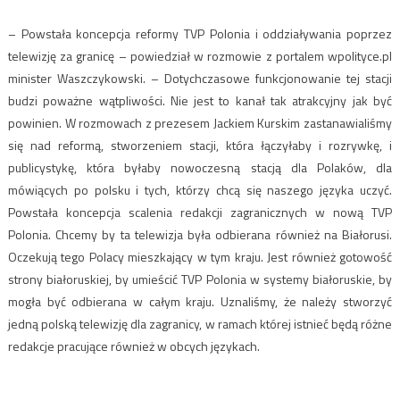
– Powstała koncepcja reformy TVP Polonia i oddziaływania poprzez
telewizję za granicę – powiedział w rozmowie z portalem wpolityce.pl
minister Waszczykowski. – Dotychczasowe funkcjonowanie tej stacji
budzi poważne wątpliwości. Nie jest to kanał tak atrakcyjny jak być
powinien. W rozmowach z prezesem Jackiem Kurskim zastanawialiśmy
się nad reformą, stworzeniem stacji, która łączyłaby i rozrywkę, i
publicystykę, która byłaby nowoczesną stacją dla Polaków, dla
mówiących po polsku i tych, którzy chcą się naszego języka uczyć.
Powstała koncepcja scalenia redakcji zagranicznych w nową TVP
Polonia. Chcemy by ta telewizja była odbierana również na Białorusi.
Oczekują tego Polacy mieszkający w tym kraju. Jest również gotowość
strony białoruskiej, by umieścić TVP Polonia w systemy białoruskie, by
mogła być odbierana w całym kraju. Uznaliśmy, że należy stworzyć
jedną polską telewizję dla zagranicy, w ramach której istnieć będą różne
redakcje pracujące również w obcych językach.