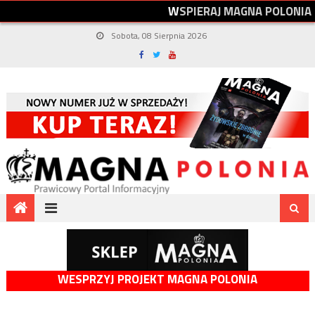
W
S
P
I
E
R
A
J
M
A
G
N
A
P
O
L
O
N
I
A
Sobota, 08 Sierpnia 2026
WESPRZYJ PROJEKT MAGNA POLONIA