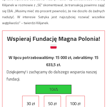
Kilijanek w rozmowie z „SE” skomentował, że transakcją powinno zająć
się CBA. „Musimy mieć sto procent pewności, że nie doszło do żadnych
nadużyć. W interesie Sutryka jest najszybciej rozwiać wszelkie
wątpliwości” – twierdzi Kilijanek.
Wspieraj Fundację Magna Polonia!
W lipcu potrzebowaliśmy:
15 000
zł, zebraliśmy:
15
633,5
zł.
Dziękujemy! i zachęcamy do dalszego wsparcia naszej
fundacji.
104%
30 zł
50 zł
100 zł