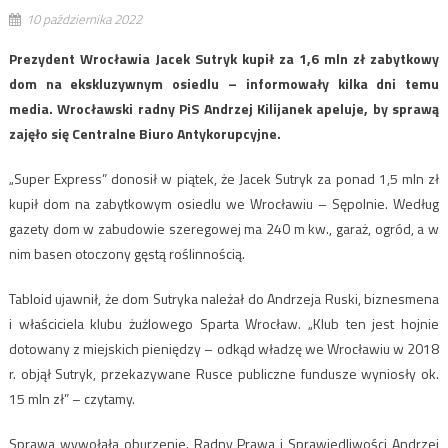
10 października 2022
Prezydent Wrocławia Jacek Sutryk kupił za 1,6 mln zł zabytkowy
dom na ekskluzywnym osiedlu – informowały kilka dni temu
media. Wrocławski radny PiS Andrzej Kilijanek apeluje, by sprawą
zajęło się Centralne Biuro Antykorupcyjne.
„Super Express” donosił w piątek, że Jacek Sutryk za ponad 1,5 mln zł
kupił dom na zabytkowym osiedlu we Wrocławiu – Sępolnie. Według
gazety dom w zabudowie szeregowej ma 240 m kw., garaż, ogród, a w
nim basen otoczony gęstą roślinnością.
Tabloid ujawnił, że dom Sutryka należał do Andrzeja Ruski, biznesmena
i właściciela klubu żużlowego Sparta Wrocław. „Klub ten jest hojnie
dotowany z miejskich pieniędzy – odkąd władzę we Wrocławiu w 2018
r. objął Sutryk, przekazywane Rusce publiczne fundusze wyniosły ok.
15 mln zł” – czytamy.
Sprawa wywołała oburzenie. Radny Prawa i Sprawiedliwości Andrzej