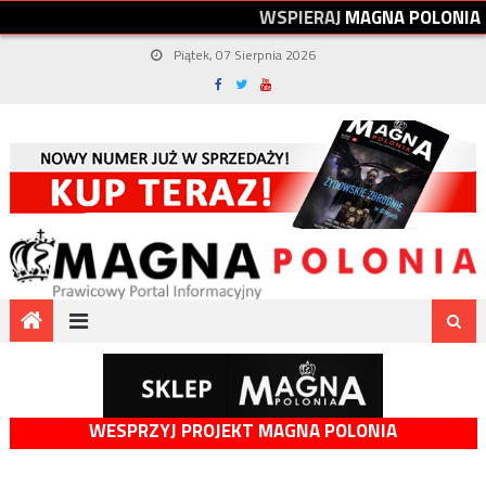
W
S
P
I
E
R
A
J
M
A
G
N
A
P
O
L
O
N
I
A
Piątek, 07 Sierpnia 2026
WESPRZYJ PROJEKT MAGNA POLONIA