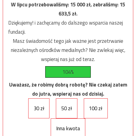
W lipcu potrzebowaliśmy:
15 000
zł, zebraliśmy:
15
633,5
zł.
Dziękujemy! i zachęcamy do dalszego wsparcia naszej
fundacji.
Masz świadomość tego jak ważne jest przetrwanie
niezależnych ośrodków medialnych? Nie zwlekaj więc,
wspieraj nas już od teraz.
104%
Uważasz, że robimy dobrą robotę? Nie czekaj zatem
do jutra, wspieraj nas od dzisiaj.
30 zł
50 zł
100 zł
Inna kwota